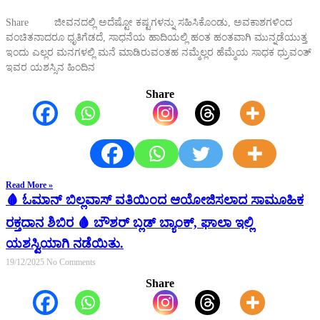
Share ಜೀವನದಲ್ಲಿ ಅದೆಷ್ಟೋ ಕಷ್ಟಗಳನ್ನು ಸಹಿಸಿಕೊಂಡು, ಅವಕಾಶಗಳಿಂದ
ವಂಚಿತನಾದರೂ ಧೃತಿಗೆಡದೆ, ಸಾಧನೆಯ ಹಾದಿಯಲ್ಲಿ ಹಂತ ಹಂತವಾಗಿ ಮುನ್ನಡೆಯುತ್ತ
ಇಂದು ಎಲ್ಲರ ಮನಗಳಲ್ಲಿ ಮನೆ ಮಾಡಿರುವಂತಹ ನಮ್ಮೆಲ್ಲರ ಹೆಮ್ಮೆಯ ಸಾಧಕ ಧ್ರುವಂತ್
ಇವರ ಯಶಸ್ಸಿನ ಹಿಂದಿನ
Share
Read More »
🩸 ಓಮಾನ್ ಬಿಲ್ಲವಾಸ್ ವತಿಯಿಂದ ಆಯೋಜಿಸಲಾದ ಸಾಮೂಹಿಕ
ರಕ್ತದಾನ ಶಿಬಿರ 🩸 ಬೌಶರ್ ಬ್ಲಡ್ ಬ್ಯಾಂಕ್, ಘಾಲಾ ಇಲ್ಲಿ
ಯಶಸ್ವಿಯಾಗಿ ನಡೆಯಿತು.
19/12/2025
No Comments
Share