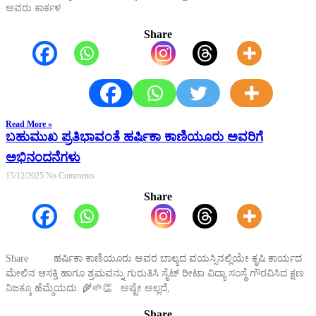
ಅವರು ಕಾರ್ಕಳ
Share
Read More »
ಬಹುಮುಖ ಪ್ರತಿಭಾವಂತೆ ಹರ್ಷಿಕಾ ಕಾಣಿಯೂರು ಅವರಿಗೆ
ಅಭಿನಂದನೆಗಳು
15/12/2025
No Comments
Share
Share ಹರ್ಷಿಕಾ ಕಾಣಿಯೂರು ಅವರ ಬಾಲ್ಯದ ವಯಸ್ಸಿನಲ್ಲಿಯೇ ಕೃಷಿ ಕಾರ್ಯದ
ಮೇಲಿನ ಆಸಕ್ತಿ ಹಾಗೂ ಶ್ರಮವನ್ನು ಗುರುತಿಸಿ ಸೈಟ್ ರೀಟಾ ವಿದ್ಯಾ ಸಂಸ್ಥೆ ಗೌರವಿಸಿದ ಕ್ಷಣ
ನಿಜಕ್ಕೂ ಹೆಮ್ಮೆಯದು. 🌾🌱👏 ಅಷ್ಟೇ ಅಲ್ಲದೆ,
Share