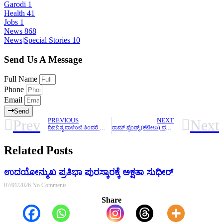
Garodi
1
Health
41
Jobs
1
News
868
News|Special Stories
10
Send Us A Message
Full Name
Phone
Email
Send
Prev
Next
PREVIOUS
NEXT
ದಿನನಿತ್ಯ ದಾಳಿಂಬೆ ತಿಂದರೆ ಹೀಗೆ ಆಗುವುದು ಕಂಡಿತ…
ರಾಮ್ ಫ್ರೆಂಡ್ಸ್,(ಕಟೀಲು) ವತಿಯಿಂದ ಐದನೇ ಸೇವಾ ಯೋಜನೆ ಸಮಾಜಸೇವೆಯೇ ನಮ್ಮ ಧ್ಯೇಯ
Related Posts
ಉದಯೋನ್ಮುಖ ಪ್ರತಿಭಾ ಪುರಸ್ಕಾರಕ್ಕೆ ಅಕ್ಷತಾ ಸುಧೀರ್
07/01/2026
No Comments
Share