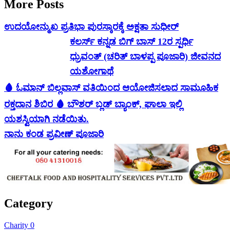
More Posts
ಉದಯೋನ್ಮುಖ ಪ್ರತಿಭಾ ಪುರಸ್ಕಾರಕ್ಕೆ ಅಕ್ಷತಾ ಸುಧೀರ್
ಕಲರ್ಸ್ ಕನ್ನಡ ಬಿಗ್ ಬಾಸ್ 12ರ ಸ್ಪರ್ಧಿ
ಧ್ರುವಂತ್ (ಚರಿತ್ ಬಾಳಪ್ಪ ಪೂಜಾರಿ) ಜೀವನದ
ಯಶೋಗಾಥೆ
🩸 ಓಮಾನ್ ಬಿಲ್ಲವಾಸ್ ವತಿಯಿಂದ ಆಯೋಜಿಸಲಾದ ಸಾಮೂಹಿಕ
ರಕ್ತದಾನ ಶಿಬಿರ 🩸 ಬೌಶರ್ ಬ್ಲಡ್ ಬ್ಯಾಂಕ್, ಘಾಲಾ ಇಲ್ಲಿ
ಯಶಸ್ವಿಯಾಗಿ ನಡೆಯಿತು.
ನಾನು ಕಂಡ ಪ್ರವೀಣ್ ಪೂಜಾರಿ
Category
Charity
0