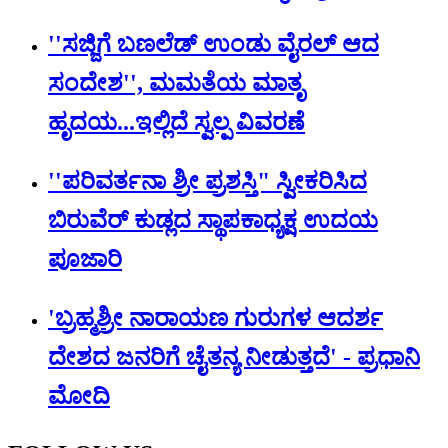
''ಸಜ್ಜಿಗೆ ಬಣಲೆಡ್ ಉಂಡು ವೈರಲ್ ಆದ
ಸಂದೇಶ'', ಮಮತೆಯ ಮಾತೃ
ಹೃದಯ...ಇಲ್ಲಿದೆ ಸ್ವಲ್ಪ ವಿವರಣೆ
''ಪರಿವರ್ತನಾ ಶ್ರೀ ಪ್ರಶಸ್ತಿ" ಸ್ವೀಕರಿಸಿದ
ಬಿರುವೆರ್ ಕುಡ್ಲದ ಸ್ಥಾಪಕಾಧ್ಯಕ್ಷ ಉದಯ
ಪೂಜಾರಿ
'ಬ್ರಹ್ಮಶ್ರೀ ನಾರಾಯಣ ಗುರುಗಳ ಆದರ್ಶ
ದೇಶದ ಜನರಿಗೆ ಚೈತನ್ಯ ನೀಡುತ್ತದೆ' - ಪ್ರಧಾನಿ
ಮೋದಿ