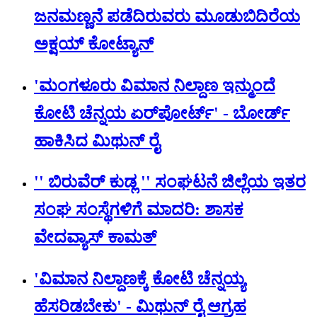
ಜನಮಣ್ಣನೆ ಪಡೆದಿರುವರು ಮೂಡುಬಿದಿರೆಯ
ಅಕ್ಷಯ್ ಕೋಟ್ಯಾನ್
'ಮಂಗಳೂರು ವಿಮಾನ ನಿಲ್ದಾಣ ಇನ್ಮುಂದೆ
ಕೋಟಿ ಚೆನ್ನಯ ಏರ್‌‌ಪೋರ್ಟ್' - ಬೋರ್ಡ್
ಹಾಕಿಸಿದ ಮಿಥುನ್‌ ರೈ
'' ಬಿರುವೆರ್ ಕುಡ್ಲ '' ಸಂಘಟನೆ ಜಿಲ್ಲೆಯ ಇತರ
ಸಂಘ ಸಂಸ್ಥೆಗಳಿಗೆ ಮಾದರಿ: ಶಾಸಕ
ವೇದವ್ಯಾಸ್ ಕಾಮತ್
'ವಿಮಾನ ನಿಲ್ದಾಣಕ್ಕೆ ಕೋಟಿ ಚೆನ್ನಯ್ಯ
ಹೆಸರಿಡಬೇಕು' - ಮಿಥುನ್ ರೈ ಆಗ್ರಹ