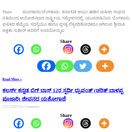
Share ಮಂಗಳೂರು/ಬೆಂಗಳೂರು: ಕರ್ನಾಟಕ ಆರ್ಯ ಈಡಿಗ ಮಹಿಳಾ ಸಂಘದ
ವತಿಯಿಂದ ಆಯೋಜಿಸಲಾದ ರಾಷ್ಟ್ರೀಯ ಸಮ್ಮೇಳನದಲ್ಲಿ, ಯುವವಾಹಿನಿಯ ಬೆಂಗಳೂರು
ಘಟಕದ ಹೆಮ್ಮೆಯ ಸದಸ್ಯೆಯೂ ಹಾಗೂ ಪ್ರಸಕ್ತ ಲೆಕ್ಕಪರಿಶೋಧಕರೂ ಆಗಿರುವ ಶ್ರೀಮತಿ
ಅಕ್ಷತಾ ಸುಧೀರ್ ಅವರಿಗೆ ಉದಯೋನ್ಮುಖ
Share
Read More »
ಕಲರ್ಸ್ ಕನ್ನಡ ಬಿಗ್ ಬಾಸ್ 12ರ ಸ್ಪರ್ಧಿ ಧ್ರುವಂತ್ (ಚರಿತ್ ಬಾಳಪ್ಪ
ಪೂಜಾರಿ) ಜೀವನದ ಯಶೋಗಾಥೆ
25/12/2025
No Comments
Share