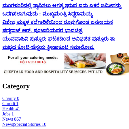
ಮಂಗಳೂರಿನಲ್ಲಿ ಸ್ಥಾಪಿಸಲು ಅಗತ್ಯ ಇರುವ ಐದು ಎಕರೆ ಜಮೀನನ್ನು
ಒದಗಿಸಲಾಗುವುದು : ಮುಖ್ಯಮಂತ್ರಿ ಸಿದ್ದರಾಮಯ್ಯ
ವಿಶೇಷ ಮಕ್ಕಳ ಕಲೆಗಾರಿಕೆಯಿಂದ ರೂಪುಗೊಂಡ ಜನನಾಯಕ
ಪದ್ಮರಾಜ್ ಆರ್. ಪೂಜಾರಿಯವರ ಭಾವಚಿತ್ರ
ಯುವವಾಹಿನಿ ಪುತ್ತೂರು ಘಟಕದಿಂದ ಅವಿಭಜಿತ ಪುತ್ತೂರು ತಾ
ಮಟ್ಟದ ಕೋಟಿ-ಚೆನ್ನಯ ಕ್ರೀಡಾಕೂಟ ಸಮಾರೋಪ.
Category
Charity
0
Garodi
1
Health
41
Jobs
1
News
867
News|Special Stories
10