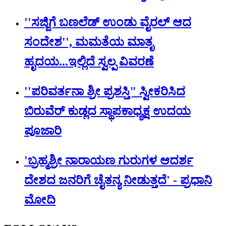
''ಸಜ್ಜಿಗೆ ಬಣಲೆಡ್ ಉಂಡು ವೈರಲ್ ಆದ
ಸಂದೇಶ'', ಮಮತೆಯ ಮಾತೃ
ಹೃದಯ...ಇಲ್ಲಿದೆ ಸ್ವಲ್ಪ ವಿವರಣೆ
''ಪರಿವರ್ತನಾ ಶ್ರೀ ಪ್ರಶಸ್ತಿ" ಸ್ವೀಕರಿಸಿದ
ಬಿರುವೆರ್ ಕುಡ್ಲದ ಸ್ಥಾಪಕಾಧ್ಯಕ್ಷ ಉದಯ
ಪೂಜಾರಿ
'ಬ್ರಹ್ಮಶ್ರೀ ನಾರಾಯಣ ಗುರುಗಳ ಆದರ್ಶ
ದೇಶದ ಜನರಿಗೆ ಚೈತನ್ಯ ನೀಡುತ್ತದೆ' - ಪ್ರಧಾನಿ
ಮೋದಿ