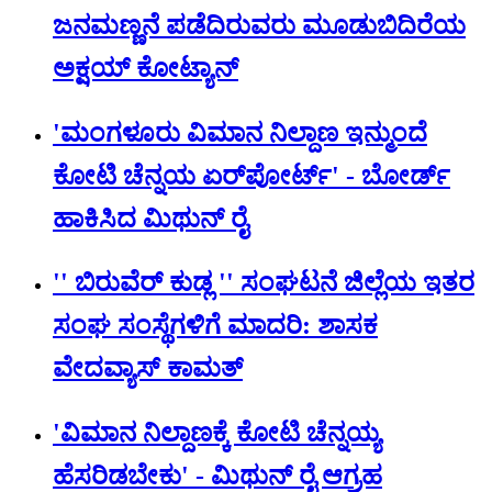
ಜನಮಣ್ಣನೆ ಪಡೆದಿರುವರು ಮೂಡುಬಿದಿರೆಯ
ಅಕ್ಷಯ್ ಕೋಟ್ಯಾನ್
'ಮಂಗಳೂರು ವಿಮಾನ ನಿಲ್ದಾಣ ಇನ್ಮುಂದೆ
ಕೋಟಿ ಚೆನ್ನಯ ಏರ್‌‌ಪೋರ್ಟ್' - ಬೋರ್ಡ್
ಹಾಕಿಸಿದ ಮಿಥುನ್‌ ರೈ
'' ಬಿರುವೆರ್ ಕುಡ್ಲ '' ಸಂಘಟನೆ ಜಿಲ್ಲೆಯ ಇತರ
ಸಂಘ ಸಂಸ್ಥೆಗಳಿಗೆ ಮಾದರಿ: ಶಾಸಕ
ವೇದವ್ಯಾಸ್ ಕಾಮತ್
'ವಿಮಾನ ನಿಲ್ದಾಣಕ್ಕೆ ಕೋಟಿ ಚೆನ್ನಯ್ಯ
ಹೆಸರಿಡಬೇಕು' - ಮಿಥುನ್ ರೈ ಆಗ್ರಹ