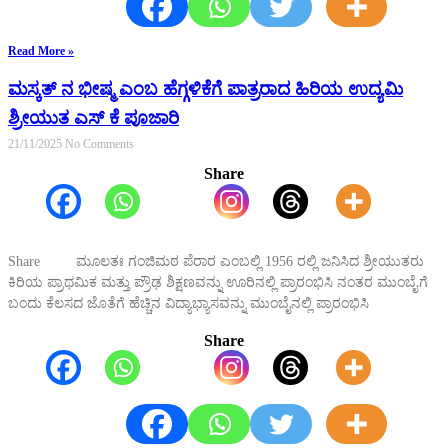
Read More »
ಮಸ್ಕತ್ ನ ಭೀಷ್ಮ ಎಂಬ ಹೆಗ್ಗಳಿಕೆಗೆ ಪಾತ್ರರಾದ ಹಿರಿಯ ಉದ್ಯಮಿ
ಶ್ರೀಯುತ ಎಸ್ ಕೆ ಪೂಜಾರಿ
21/11/2025
No Comments
Share
Share ಮೂಲತಃ ಗಂಜಿಮಠ ಪೆರಾರ ಎಂಬಲ್ಲಿ 1956 ರಲ್ಲಿ ಜನಿಸಿದ ಶ್ರೀಯುತರು
ಕಿರಿಯ ಪ್ರಾಥಮಿಕ ಮತ್ತು ಪ್ರೌಢ ಶಿಕ್ಷಣವನ್ನು ಊರಿನಲ್ಲಿ ಪ್ರಾರಂಭಿಸಿ ನಂತರ ಮುಂಬೈಗೆ
ಬಂದು ಕೆಲಸದ ಜೊತೆಗೆ ಹೆಚ್ಚಿನ ವಿದ್ಯಾಭ್ಯಾಸವನ್ನು ಮುಂಬೈನಲ್ಲಿ ಪ್ರಾರಂಭಿಸಿ
Share