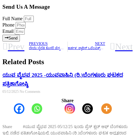
Send Us A Message
Full Name
Phone
Email
Send
Prev
Next
PREVIOUS
NEXT
ದೇಯಿ ಬೈದೆತಿ ಕೋಟಿ ಚೆನ್ನಯ ಮೂಲಸ್ಥಾನ ಕ್ಷೇತ್ರಾಡಳಿತ ಸಮಿತಿ(ರಿ) ಶ್ರೀ ಕ್ಷೇತ್ರ ಗೆಜ್ಜೆಗಿರಿಯ ವಾರ್ಷಿಕ ಮಹಾ ಸಭೆ
ಕಾರ್ಕಳ: ಪ್ಯಾರಿಸ್‌ ಒಲಿಂಪಿಕ್ಸ್‌ನಲ್ಲಿ ಉತ್ತಮ ಸಾಧನೆ ತರಬೇತಿಗಾಗಿ ಅಕ್ಷತಾ ಪೂಜಾರಿ ಆಯ್ಕೆ
Related Posts
ಯುವ ವೈಭವ 2025 -ಯುವವಾಹಿನಿ (ರಿ.)ಬೆಂಗಳೂರು ಘಟಕದ
ಪತ್ರಿಕಾಗೋಷ್ಠಿ
05/12/2025
No Comments
Share
Share #ಯುವ ವೈಭವ 2025 05/12/25 ಇಂದು ಪ್ರೆಸ್ ಕ್ಲಬ್ ಆಫ್ ಬೆಂಗಳೂರು
ಇಲ್ಲಿ ನಡೆದ ಪತ್ರಿಕಾಗೋಷ್ಠಿಯಲ್ಲಿ ಯುವವಾಹಿನಿ (ರಿ.)ಬೆಂಗಳೂರು ಘಟಕ ಅಧ್ಯಕ್ಷರಾದ