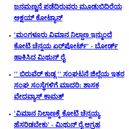
ಜನಮಣ್ಣನೆ ಪಡೆದಿರುವರು ಮೂಡುಬಿದಿರೆಯ
ಅಕ್ಷಯ್ ಕೋಟ್ಯಾನ್
'ಮಂಗಳೂರು ವಿಮಾನ ನಿಲ್ದಾಣ ಇನ್ಮುಂದೆ
ಕೋಟಿ ಚೆನ್ನಯ ಏರ್‌‌ಪೋರ್ಟ್' - ಬೋರ್ಡ್
ಹಾಕಿಸಿದ ಮಿಥುನ್‌ ರೈ
'' ಬಿರುವೆರ್ ಕುಡ್ಲ '' ಸಂಘಟನೆ ಜಿಲ್ಲೆಯ ಇತರ
ಸಂಘ ಸಂಸ್ಥೆಗಳಿಗೆ ಮಾದರಿ: ಶಾಸಕ
ವೇದವ್ಯಾಸ್ ಕಾಮತ್
'ವಿಮಾನ ನಿಲ್ದಾಣಕ್ಕೆ ಕೋಟಿ ಚೆನ್ನಯ್ಯ
ಹೆಸರಿಡಬೇಕು' - ಮಿಥುನ್ ರೈ ಆಗ್ರಹ