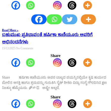
Read More »
ಬಹುಮುಖ ಪ್ರತಿಭಾವಂತೆ ಹರ್ಷಿಕಾ ಕಾಣಿಯೂರು ಅವರಿಗೆ
ಅಭಿನಂದನೆಗಳು
15/12/2025
No Comments
Share
Share ಹರ್ಷಿಕಾ ಕಾಣಿಯೂರು ಅವರ ಬಾಲ್ಯದ ವಯಸ್ಸಿನಲ್ಲಿಯೇ ಕೃಷಿ ಕಾರ್ಯದ
ಮೇಲಿನ ಆಸಕ್ತಿ ಹಾಗೂ ಶ್ರಮವನ್ನು ಗುರುತಿಸಿ ಸೈಟ್ ರೀಟಾ ವಿದ್ಯಾ ಸಂಸ್ಥೆ ಗೌರವಿಸಿದ ಕ್ಷಣ
ನಿಜಕ್ಕೂ ಹೆಮ್ಮೆಯದು. 🌾🌱👏 ಅಷ್ಟೇ ಅಲ್ಲದೆ,
Share