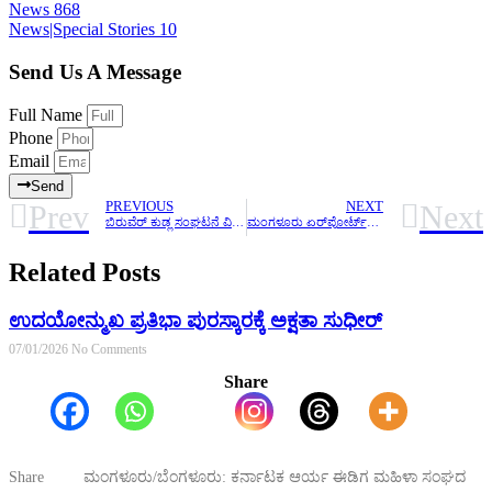
News
868
News|Special Stories
10
Send Us A Message
Full Name
Phone
Email
Send
Prev
Next
PREVIOUS
NEXT
ಬಿರುವೆರ್‌ ಕುಡ್ಲ ಸಂಘಟನೆ ವಿರುದ್ಧದ ಆರೋಪಕ್ಕೆ ಶರಣ್‌ ಪಂಪ್‌ವೆಲ್‌ ಕ್ಷಮೆಯಾಚಿಸದಿದ್ದರೆ ಪ್ರತಿಭಟನೆಯ ಎಚ್ಚರಿಕೆ
ಮಂಗಳೂರು ಏರ್‌ಪೋರ್ಟ್‌ಗೆ ಕೋಟಿ-ಚೆನ್ನಯ ಹೆಸರಿಡುವಂತೆ ಒತ್ತಾಯಿಸಿ ಬಿಲ್ಲವ ಬ್ರಿಗೇಡ್‌ನಿಂದ ಸ್ಟಿಕ್ಕರ್‌ ಅಭಿಯಾನ
Related Posts
ಉದಯೋನ್ಮುಖ ಪ್ರತಿಭಾ ಪುರಸ್ಕಾರಕ್ಕೆ ಅಕ್ಷತಾ ಸುಧೀರ್
07/01/2026
No Comments
Share
Share ಮಂಗಳೂರು/ಬೆಂಗಳೂರು: ಕರ್ನಾಟಕ ಆರ್ಯ ಈಡಿಗ ಮಹಿಳಾ ಸಂಘದ