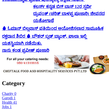
ಕಲರ್ಸ್ ಕನ್ನಡ ಬಿಗ್ ಬಾಸ್ 12ರ ಸ್ಪರ್ಧಿ
ಧ್ರುವಂತ್ (ಚರಿತ್ ಬಾಳಪ್ಪ ಪೂಜಾರಿ) ಜೀವನದ
ಯಶೋಗಾಥೆ
🩸 ಓಮಾನ್ ಬಿಲ್ಲವಾಸ್ ವತಿಯಿಂದ ಆಯೋಜಿಸಲಾದ ಸಾಮೂಹಿಕ
ರಕ್ತದಾನ ಶಿಬಿರ 🩸 ಬೌಶರ್ ಬ್ಲಡ್ ಬ್ಯಾಂಕ್, ಘಾಲಾ ಇಲ್ಲಿ
ಯಶಸ್ವಿಯಾಗಿ ನಡೆಯಿತು.
ನಾನು ಕಂಡ ಪ್ರವೀಣ್ ಪೂಜಾರಿ
Category
Charity
0
Garodi
1
Health
41
Jobs
1