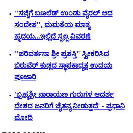
''ಸಜ್ಜಿಗೆ ಬಣಲೆಡ್ ಉಂಡು ವೈರಲ್ ಆದ
ಸಂದೇಶ'', ಮಮತೆಯ ಮಾತೃ
ಹೃದಯ...ಇಲ್ಲಿದೆ ಸ್ವಲ್ಪ ವಿವರಣೆ
''ಪರಿವರ್ತನಾ ಶ್ರೀ ಪ್ರಶಸ್ತಿ" ಸ್ವೀಕರಿಸಿದ
ಬಿರುವೆರ್ ಕುಡ್ಲದ ಸ್ಥಾಪಕಾಧ್ಯಕ್ಷ ಉದಯ
ಪೂಜಾರಿ
'ಬ್ರಹ್ಮಶ್ರೀ ನಾರಾಯಣ ಗುರುಗಳ ಆದರ್ಶ
ದೇಶದ ಜನರಿಗೆ ಚೈತನ್ಯ ನೀಡುತ್ತದೆ' - ಪ್ರಧಾನಿ
ಮೋದಿ