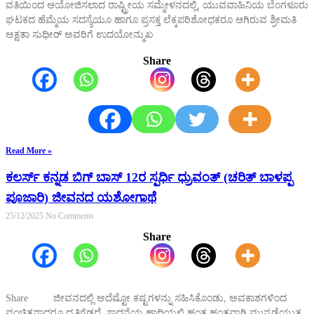
ವತಿಯಿಂದ ಆಯೋಜಿಸಲಾದ ರಾಷ್ಟ್ರೀಯ ಸಮ್ಮೇಳನದಲ್ಲಿ, ಯುವವಾಹಿನಿಯ ಬೆಂಗಳೂರು
ಘಟಕದ ಹೆಮ್ಮೆಯ ಸದಸ್ಯೆಯೂ ಹಾಗೂ ಪ್ರಸಕ್ತ ಲೆಕ್ಕಪರಿಶೋಧಕರೂ ಆಗಿರುವ ಶ್ರೀಮತಿ
ಅಕ್ಷತಾ ಸುಧೀರ್ ಅವರಿಗೆ ಉದಯೋನ್ಮುಖ
Share
Read More »
ಕಲರ್ಸ್ ಕನ್ನಡ ಬಿಗ್ ಬಾಸ್ 12ರ ಸ್ಪರ್ಧಿ ಧ್ರುವಂತ್ (ಚರಿತ್ ಬಾಳಪ್ಪ
ಪೂಜಾರಿ) ಜೀವನದ ಯಶೋಗಾಥೆ
25/12/2025
No Comments
Share
Share ಜೀವನದಲ್ಲಿ ಅದೆಷ್ಟೋ ಕಷ್ಟಗಳನ್ನು ಸಹಿಸಿಕೊಂಡು, ಅವಕಾಶಗಳಿಂದ
ವಂಚಿತನಾದರೂ ಧೃತಿಗೆಡದೆ, ಸಾಧನೆಯ ಹಾದಿಯಲ್ಲಿ ಹಂತ ಹಂತವಾಗಿ ಮುನ್ನಡೆಯುತ್ತ