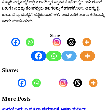
ಕೊಬ್ಬರಿ ಎಣ್ಣೆ ಹಚ್ಚಿಕೊಳ್ಳಲು ಆಗದಿದ್ದರೆ ಸ್ನಾನದ ಕೊನೆಯಲ್ಲಿ ಒಂದು ಲೋಟ
ನೀರಿಗೆ ಒಂದಷ್ಟು ತೆಂಗಿನೆಣ್ಣೆಯ ಹನಿಗಳನ್ನು ಸೇರ್ಪಡೆಗೊಳಿಸಿ, ಅವನ್ನು ಕೈ,
ಕಾಲು, ಬೆನ್ನು, ಹೊಟ್ಟೆಗೆ ಹಚ್ಚಿಕೊಂಡರೆ ಚಳಿಗಾಲದ ತುರಿಕೆ ಹಾಗೂ ಕೆರೆತವನ್ನು
ಕಡಿಮೆ ಮಾಡಬಹುದು.
Share
Share:
More Posts
ಉದಯೋನ್ಮುಖ ಪ್ರತಿಭಾ ಪುರಸ್ಕಾರಕ್ಕೆ ಅಕ್ಷತಾ ಸುಧೀರ್