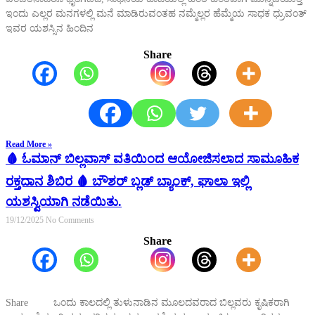
ಇಂದು ಎಲ್ಲರ ಮನಗಳಲ್ಲಿ ಮನೆ ಮಾಡಿರುವಂತಹ ನಮ್ಮೆಲ್ಲರ ಹೆಮ್ಮೆಯ ಸಾಧಕ ಧ್ರುವಂತ್
ಇವರ ಯಶಸ್ಸಿನ ಹಿಂದಿನ
Share
Read More »
🩸 ಓಮಾನ್ ಬಿಲ್ಲವಾಸ್ ವತಿಯಿಂದ ಆಯೋಜಿಸಲಾದ ಸಾಮೂಹಿಕ
ರಕ್ತದಾನ ಶಿಬಿರ 🩸 ಬೌಶರ್ ಬ್ಲಡ್ ಬ್ಯಾಂಕ್, ಘಾಲಾ ಇಲ್ಲಿ
ಯಶಸ್ವಿಯಾಗಿ ನಡೆಯಿತು.
19/12/2025
No Comments
Share
Share ಒಂದು ಕಾಲದಲ್ಲಿ ತುಳುನಾಡಿನ ಮೂಲದವರಾದ ಬಿಲ್ಲವರು ಕೃಷಿಕರಾಗಿ