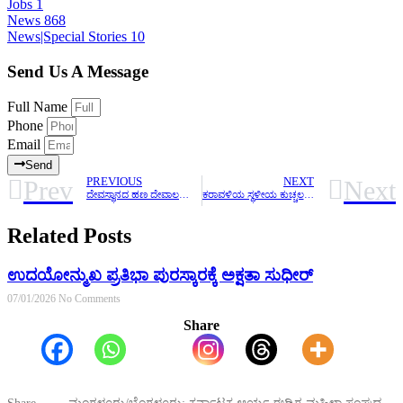
Jobs
1
News
868
News|Special Stories
10
Send Us A Message
Full Name
Phone
Email
Send
Prev
Next
PREVIOUS
NEXT
ದೇವಸ್ಥಾನದ ಹಣ ದೇವಾಲಯಗಳ ಅಭಿವೃದ್ಧಿಗೆ ಮಾತ್ರ ಬಳಕೆ ಮಾಡಬೇಕು ರಾಜ್ಯ ಸರ್ಕಾರದಿಂದ ಮತ್ತೊಂದು ಕಾನೂನು
ಕರಾವಳಿಯ ಸ್ಥಳೀಯ ಕುಚ್ಚಲಕ್ಕಿ ಪ್ರಭೇದ ಪಡಿತರ ವ್ಯವಸ್ಥೆಯಡಿ ವಿತರಣೆ ಅನುಮೋದನೆ
Related Posts
ಉದಯೋನ್ಮುಖ ಪ್ರತಿಭಾ ಪುರಸ್ಕಾರಕ್ಕೆ ಅಕ್ಷತಾ ಸುಧೀರ್
07/01/2026
No Comments
Share