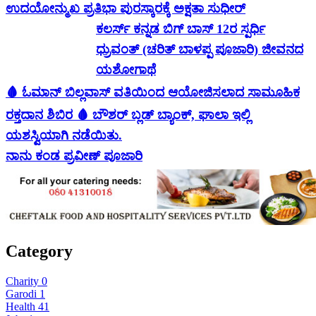
ಉದಯೋನ್ಮುಖ ಪ್ರತಿಭಾ ಪುರಸ್ಕಾರಕ್ಕೆ ಅಕ್ಷತಾ ಸುಧೀರ್
ಕಲರ್ಸ್ ಕನ್ನಡ ಬಿಗ್ ಬಾಸ್ 12ರ ಸ್ಪರ್ಧಿ
ಧ್ರುವಂತ್ (ಚರಿತ್ ಬಾಳಪ್ಪ ಪೂಜಾರಿ) ಜೀವನದ
ಯಶೋಗಾಥೆ
🩸 ಓಮಾನ್ ಬಿಲ್ಲವಾಸ್ ವತಿಯಿಂದ ಆಯೋಜಿಸಲಾದ ಸಾಮೂಹಿಕ
ರಕ್ತದಾನ ಶಿಬಿರ 🩸 ಬೌಶರ್ ಬ್ಲಡ್ ಬ್ಯಾಂಕ್, ಘಾಲಾ ಇಲ್ಲಿ
ಯಶಸ್ವಿಯಾಗಿ ನಡೆಯಿತು.
ನಾನು ಕಂಡ ಪ್ರವೀಣ್ ಪೂಜಾರಿ
Category
Charity
0
Garodi
1
Health
41