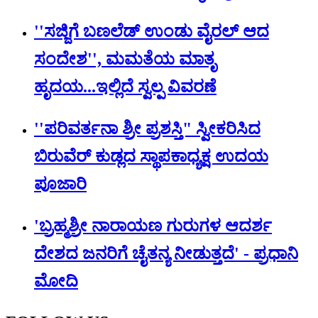
''ಸಜ್ಜಿಗೆ ಬಣಲೆಡ್ ಉಂಡು ವೈರಲ್ ಆದ
ಸಂದೇಶ'', ಮಮತೆಯ ಮಾತೃ
ಹೃದಯ...ಇಲ್ಲಿದೆ ಸ್ವಲ್ಪ ವಿವರಣೆ
''ಪರಿವರ್ತನಾ ಶ್ರೀ ಪ್ರಶಸ್ತಿ" ಸ್ವೀಕರಿಸಿದ
ಬಿರುವೆರ್ ಕುಡ್ಲದ ಸ್ಥಾಪಕಾಧ್ಯಕ್ಷ ಉದಯ
ಪೂಜಾರಿ
'ಬ್ರಹ್ಮಶ್ರೀ ನಾರಾಯಣ ಗುರುಗಳ ಆದರ್ಶ
ದೇಶದ ಜನರಿಗೆ ಚೈತನ್ಯ ನೀಡುತ್ತದೆ' - ಪ್ರಧಾನಿ
ಮೋದಿ