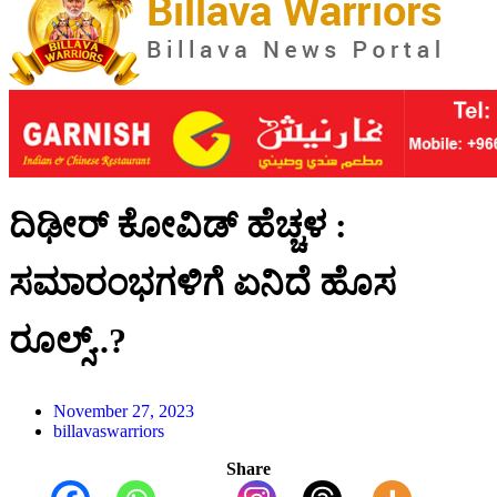
ದಿಢೀರ್‌ ಕೋವಿಡ್‌ ಹೆಚ್ಚಳ :
ಸಮಾರಂಭಗಳಿಗೆ ಏನಿದೆ ಹೊಸ
ರೂಲ್ಸ್..?
November 27, 2023
billavaswarriors
Share