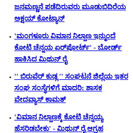
ಜನಮಣ್ಣನೆ ಪಡೆದಿರುವರು ಮೂಡುಬಿದಿರೆಯ
ಅಕ್ಷಯ್ ಕೋಟ್ಯಾನ್
'ಮಂಗಳೂರು ವಿಮಾನ ನಿಲ್ದಾಣ ಇನ್ಮುಂದೆ
ಕೋಟಿ ಚೆನ್ನಯ ಏರ್‌‌ಪೋರ್ಟ್' - ಬೋರ್ಡ್
ಹಾಕಿಸಿದ ಮಿಥುನ್‌ ರೈ
'' ಬಿರುವೆರ್ ಕುಡ್ಲ '' ಸಂಘಟನೆ ಜಿಲ್ಲೆಯ ಇತರ
ಸಂಘ ಸಂಸ್ಥೆಗಳಿಗೆ ಮಾದರಿ: ಶಾಸಕ
ವೇದವ್ಯಾಸ್ ಕಾಮತ್
'ವಿಮಾನ ನಿಲ್ದಾಣಕ್ಕೆ ಕೋಟಿ ಚೆನ್ನಯ್ಯ
ಹೆಸರಿಡಬೇಕು' - ಮಿಥುನ್ ರೈ ಆಗ್ರಹ