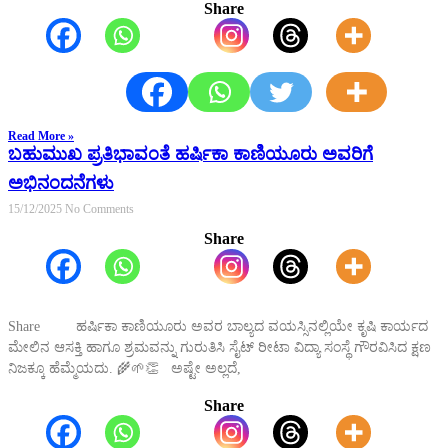
Share
Read More »
ಬಹುಮುಖ ಪ್ರತಿಭಾವಂತೆ ಹರ್ಷಿಕಾ ಕಾಣಿಯೂರು ಅವರಿಗೆ
ಅಭಿನಂದನೆಗಳು
15/12/2025
No Comments
Share
Share ಹರ್ಷಿಕಾ ಕಾಣಿಯೂರು ಅವರ ಬಾಲ್ಯದ ವಯಸ್ಸಿನಲ್ಲಿಯೇ ಕೃಷಿ ಕಾರ್ಯದ
ಮೇಲಿನ ಆಸಕ್ತಿ ಹಾಗೂ ಶ್ರಮವನ್ನು ಗುರುತಿಸಿ ಸೈಟ್ ರೀಟಾ ವಿದ್ಯಾ ಸಂಸ್ಥೆ ಗೌರವಿಸಿದ ಕ್ಷಣ
ನಿಜಕ್ಕೂ ಹೆಮ್ಮೆಯದು. 🌾🌱👏 ಅಷ್ಟೇ ಅಲ್ಲದೆ,
Share