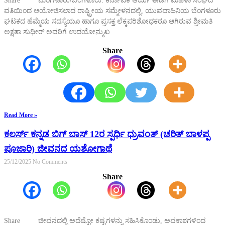
Share ಮಂಗಳೂರು/ಬೆಂಗಳೂರು: ಕರ್ನಾಟಕ ಆರ್ಯ ಈಡಿಗ ಮಹಿಳಾ ಸಂಘದ
ವತಿಯಿಂದ ಆಯೋಜಿಸಲಾದ ರಾಷ್ಟ್ರೀಯ ಸಮ್ಮೇಳನದಲ್ಲಿ, ಯುವವಾಹಿನಿಯ ಬೆಂಗಳೂರು
ಘಟಕದ ಹೆಮ್ಮೆಯ ಸದಸ್ಯೆಯೂ ಹಾಗೂ ಪ್ರಸಕ್ತ ಲೆಕ್ಕಪರಿಶೋಧಕರೂ ಆಗಿರುವ ಶ್ರೀಮತಿ
ಅಕ್ಷತಾ ಸುಧೀರ್ ಅವರಿಗೆ ಉದಯೋನ್ಮುಖ
Share
Read More »
ಕಲರ್ಸ್ ಕನ್ನಡ ಬಿಗ್ ಬಾಸ್ 12ರ ಸ್ಪರ್ಧಿ ಧ್ರುವಂತ್ (ಚರಿತ್ ಬಾಳಪ್ಪ
ಪೂಜಾರಿ) ಜೀವನದ ಯಶೋಗಾಥೆ
25/12/2025
No Comments
Share
Share ಜೀವನದಲ್ಲಿ ಅದೆಷ್ಟೋ ಕಷ್ಟಗಳನ್ನು ಸಹಿಸಿಕೊಂಡು, ಅವಕಾಶಗಳಿಂದ