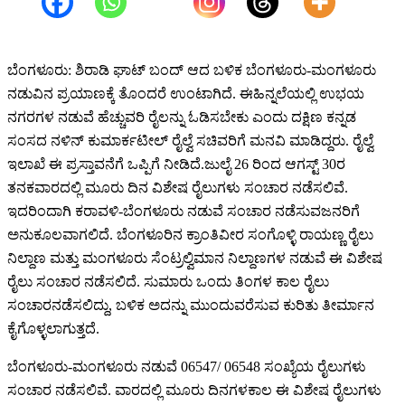
ಬೆಂಗಳೂರು
:
ಶಿರಾಡಿ
ಘಾಟ್
ಬಂದ್
ಆದ
ಬಳಿಕ
ಬೆಂಗಳೂರು
-
ಮಂಗಳೂರು
ನಡುವಿನ
ಪ್ರಯಾಣಕ್ಕೆ
ತೊಂದರೆ
ಉಂಟಾಗಿದೆ
.
ಈ
ಹಿನ್ನಲೆಯಲ್ಲಿ
ಉಭಯ
ನಗರಗಳ
ನಡುವೆ
ಹೆಚ್ಚುವರಿ
ರೈಲನ್ನು
ಓಡಿಸಬೇಕು
ಎಂದು
ದಕ್ಷಿಣ
ಕನ್ನಡ
ಸಂಸದ
ನಳಿನ್
ಕುಮಾರ್
ಕಟೀಲ್
ರೈಲ್ವೆ
ಸಚಿವರಿಗೆ
ಮನವಿ
ಮಾಡಿದ್ದರು
.
ರೈಲ್ವೆ
ಇಲಾಖೆ
ಈ
ಪ್ರಸ್ತಾವನೆಗೆ
ಒಪ್ಪಿಗೆ
ನೀಡಿದೆ
.
ಜುಲೈ
26
ರಿಂದ
ಆಗಸ್ಟ್
30
ರ
ತನಕ
ವಾರದಲ್ಲಿ
ಮೂರು
ದಿನ
ವಿಶೇಷ
ರೈಲುಗಳು
ಸಂಚಾರ
ನಡೆಸಲಿವೆ
.
ಇದರಿಂದಾಗಿ
ಕರಾವಳಿ
-
ಬೆಂಗಳೂರು
ನಡುವೆ
ಸಂಚಾರ
ನಡೆಸುವ
ಜನರಿಗೆ
ಅನುಕೂಲವಾಗಲಿದೆ
.
ಬೆಂಗಳೂರಿನ
ಕ್ರಾಂತಿವೀರ
ಸಂಗೊಳ್ಳಿ
ರಾಯಣ್ಣ
ರೈಲು
ನಿಲ್ದಾಣ
ಮತ್ತು
ಮಂಗಳೂರು
ಸೆಂಟ್ರಲ್
ವಿಮಾನ
ನಿಲ್ದಾಣಗಳ
ನಡುವೆ
ಈ
ವಿಶೇಷ
ರೈಲು
ಸಂಚಾರ
ನಡೆಸಲಿದೆ
.
ಸುಮಾರು
ಒಂದು
ತಿಂಗಳ
ಕಾಲ
ರೈಲು
ಸಂಚಾರ
ನಡೆಸಲಿದ್ದು
,
ಬಳಿಕ
ಅದನ್ನು
ಮುಂದುವರೆಸುವ
ಕುರಿತು
ತೀರ್ಮಾನ
ಕೈಗೊಳ್ಳಲಾಗುತ್ತದೆ
.
ಬೆಂಗಳೂರು
-
ಮಂಗಳೂರು
ನಡುವೆ
06547/ 06548
ಸಂಖ್ಯೆಯ
ರೈಲುಗಳು
ಸಂಚಾರ
ನಡೆಸಲಿವೆ
.
ವಾರದಲ್ಲಿ
ಮೂರು
ದಿನಗಳ
ಕಾಲ
ಈ
ವಿಶೇಷ
ರೈಲುಗಳು