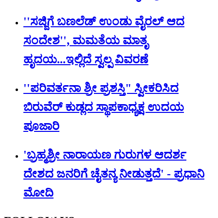
''ಸಜ್ಜಿಗೆ ಬಣಲೆಡ್ ಉಂಡು ವೈರಲ್ ಆದ
ಸಂದೇಶ'', ಮಮತೆಯ ಮಾತೃ
ಹೃದಯ...ಇಲ್ಲಿದೆ ಸ್ವಲ್ಪ ವಿವರಣೆ
''ಪರಿವರ್ತನಾ ಶ್ರೀ ಪ್ರಶಸ್ತಿ" ಸ್ವೀಕರಿಸಿದ
ಬಿರುವೆರ್ ಕುಡ್ಲದ ಸ್ಥಾಪಕಾಧ್ಯಕ್ಷ ಉದಯ
ಪೂಜಾರಿ
'ಬ್ರಹ್ಮಶ್ರೀ ನಾರಾಯಣ ಗುರುಗಳ ಆದರ್ಶ
ದೇಶದ ಜನರಿಗೆ ಚೈತನ್ಯ ನೀಡುತ್ತದೆ' - ಪ್ರಧಾನಿ
ಮೋದಿ