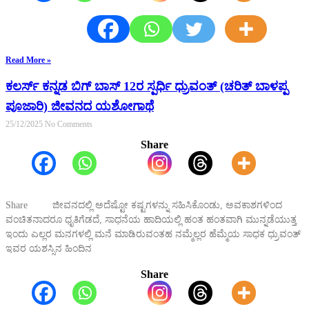
Read More »
ಕಲರ್ಸ್ ಕನ್ನಡ ಬಿಗ್ ಬಾಸ್ 12ರ ಸ್ಪರ್ಧಿ ಧ್ರುವಂತ್ (ಚರಿತ್ ಬಾಳಪ್ಪ
ಪೂಜಾರಿ) ಜೀವನದ ಯಶೋಗಾಥೆ
25/12/2025
No Comments
Share
Share ಜೀವನದಲ್ಲಿ ಅದೆಷ್ಟೋ ಕಷ್ಟಗಳನ್ನು ಸಹಿಸಿಕೊಂಡು, ಅವಕಾಶಗಳಿಂದ
ವಂಚಿತನಾದರೂ ಧೃತಿಗೆಡದೆ, ಸಾಧನೆಯ ಹಾದಿಯಲ್ಲಿ ಹಂತ ಹಂತವಾಗಿ ಮುನ್ನಡೆಯುತ್ತ
ಇಂದು ಎಲ್ಲರ ಮನಗಳಲ್ಲಿ ಮನೆ ಮಾಡಿರುವಂತಹ ನಮ್ಮೆಲ್ಲರ ಹೆಮ್ಮೆಯ ಸಾಧಕ ಧ್ರುವಂತ್
ಇವರ ಯಶಸ್ಸಿನ ಹಿಂದಿನ
Share