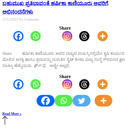
ಬಹುಮುಖ ಪ್ರತಿಭಾವಂತೆ ಹರ್ಷಿಕಾ ಕಾಣಿಯೂರು ಅವರಿಗೆ
ಅಭಿನಂದನೆಗಳು
15/12/2025
No Comments
Share
Share ಹರ್ಷಿಕಾ ಕಾಣಿಯೂರು ಅವರ ಬಾಲ್ಯದ ವಯಸ್ಸಿನಲ್ಲಿಯೇ ಕೃಷಿ ಕಾರ್ಯದ
ಮೇಲಿನ ಆಸಕ್ತಿ ಹಾಗೂ ಶ್ರಮವನ್ನು ಗುರುತಿಸಿ ಸೈಟ್ ರೀಟಾ ವಿದ್ಯಾ ಸಂಸ್ಥೆ ಗೌರವಿಸಿದ ಕ್ಷಣ
ನಿಜಕ್ಕೂ ಹೆಮ್ಮೆಯದು. 🌾🌱👏 ಅಷ್ಟೇ ಅಲ್ಲದೆ,
Share
Read More »