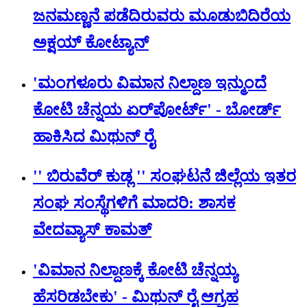
ಜನಮಣ್ಣನೆ ಪಡೆದಿರುವರು ಮೂಡುಬಿದಿರೆಯ
ಅಕ್ಷಯ್ ಕೋಟ್ಯಾನ್
'ಮಂಗಳೂರು ವಿಮಾನ ನಿಲ್ದಾಣ ಇನ್ಮುಂದೆ
ಕೋಟಿ ಚೆನ್ನಯ ಏರ್‌‌ಪೋರ್ಟ್' - ಬೋರ್ಡ್
ಹಾಕಿಸಿದ ಮಿಥುನ್‌ ರೈ
'' ಬಿರುವೆರ್ ಕುಡ್ಲ '' ಸಂಘಟನೆ ಜಿಲ್ಲೆಯ ಇತರ
ಸಂಘ ಸಂಸ್ಥೆಗಳಿಗೆ ಮಾದರಿ: ಶಾಸಕ
ವೇದವ್ಯಾಸ್ ಕಾಮತ್
'ವಿಮಾನ ನಿಲ್ದಾಣಕ್ಕೆ ಕೋಟಿ ಚೆನ್ನಯ್ಯ
ಹೆಸರಿಡಬೇಕು' - ಮಿಥುನ್ ರೈ ಆಗ್ರಹ