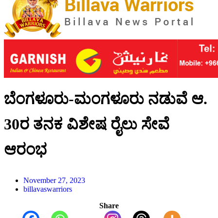
ಬೆಂಗಳೂರು-ಮಂಗಳೂರು ನಡುವೆ ಆ.
30ರ ತನಕ ವಿಶೇಷ ರೈಲು ಸೇವೆ
ಆರಂಭ
November 27, 2023
billavaswarriors
Share