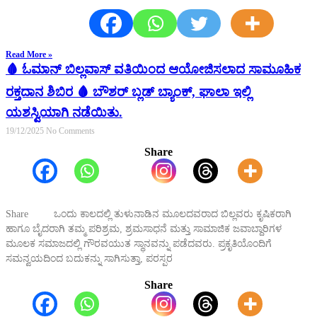
Read More »
🩸 ಓಮಾನ್ ಬಿಲ್ಲವಾಸ್ ವತಿಯಿಂದ ಆಯೋಜಿಸಲಾದ ಸಾಮೂಹಿಕ
ರಕ್ತದಾನ ಶಿಬಿರ 🩸 ಬೌಶರ್ ಬ್ಲಡ್ ಬ್ಯಾಂಕ್, ಘಾಲಾ ಇಲ್ಲಿ
ಯಶಸ್ವಿಯಾಗಿ ನಡೆಯಿತು.
19/12/2025
No Comments
Share
Share ಒಂದು ಕಾಲದಲ್ಲಿ ತುಳುನಾಡಿನ ಮೂಲದವರಾದ ಬಿಲ್ಲವರು ಕೃಷಿಕರಾಗಿ
ಹಾಗೂ ಬೈದರಾಗಿ ತಮ್ಮ ಪರಿಶ್ರಮ, ಶ್ರಮಸಾಧನೆ ಮತ್ತು ಸಾಮಾಜಿಕ ಜವಾಬ್ದಾರಿಗಳ
ಮೂಲಕ ಸಮಾಜದಲ್ಲಿ ಗೌರವಯುತ ಸ್ಥಾನವನ್ನು ಪಡೆದವರು. ಪ್ರಕೃತಿಯೊಂದಿಗೆ
ಸಮನ್ವಯದಿಂದ ಬದುಕನ್ನು ಸಾಗಿಸುತ್ತಾ, ಪರಸ್ಪರ
Share