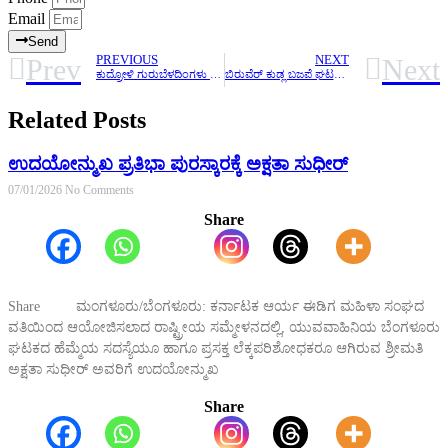
Email
Send
Prev
Next
PREVIOUS
NEXT
ಕುದ್ರೋಳಿ ಗುರುಬೆಳದಿಂಗಳು ಫೌಂಡೇಶನ್ ಅಬ್ಬಕ್ಕ ಸಾಲು ಮರ ಯೋಜನೆ, ಬಡವರ ಸೇವೆ ಜತೆಗೆ ಪರಿಸರ ಕಾಳಜಿ
ಬಿರುವೆರ್ ಕುಡ್ಲ ಬಜಪೆ ಘಟಕ ಪೆರ್ಮುದೆ ವಲಯ ಘಟಕದ 76ನೇ ಸೇವಾ ಯೋಜನೆ
Related Posts
ಉದಯೋನ್ಮುಖ ಪ್ರತಿಭಾ ಪುರಸ್ಕಾರಕ್ಕೆ ಅಕ್ಷತಾ ಸುಧೀರ್
07/01/2026
No Comments
Share
Share ಮಂಗಳೂರು/ಬೆಂಗಳೂರು: ಕರ್ನಾಟಕ ಆರ್ಯ ಈಡಿಗ ಮಹಿಳಾ ಸಂಘದ
ವತಿಯಿಂದ ಆಯೋಜಿಸಲಾದ ರಾಷ್ಟ್ರೀಯ ಸಮ್ಮೇಳನದಲ್ಲಿ, ಯುವವಾಹಿನಿಯ ಬೆಂಗಳೂರು
ಘಟಕದ ಹೆಮ್ಮೆಯ ಸದಸ್ಯೆಯೂ ಹಾಗೂ ಪ್ರಸಕ್ತ ಲೆಕ್ಕಪರಿಶೋಧಕರೂ ಆಗಿರುವ ಶ್ರೀಮತಿ
ಅಕ್ಷತಾ ಸುಧೀರ್ ಅವರಿಗೆ ಉದಯೋನ್ಮುಖ
Share