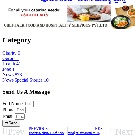
Category
Charity
0
Garodi
1
Health
41
Jobs
1
News
873
News|Special Stories
10
Send Us A Message
Full Name
Phone
Email
Send
Prev
Next
PREVIOUS
NEXT
ಕಂಕನಾಡಿ ಗರಡಿ 150ನೇ ಸಂಭ್ರಮದಲ್ಲೊಬ್ಬ ಭಗೀರಥ ಪ್ರಕಾಶ್ ಇಂಜಿಯರಿಂಗ್ ವರ್ಕ್ಸ್ ಮಾಲೀಕ ಪ್ರಕಾಶ್
ಕಾಂಗ್ರೆಸ್ ಮುಖಂಡ ಬಿ. ಜನಾರ್ದನ ಪೂಜಾರಿವರ ಬದುಕಿನ ಇನ್ನೊಂದು ಮುಖ