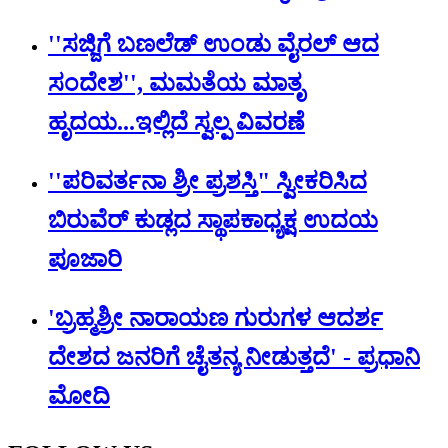
''ಸಜ್ಜಿಗೆ ಬಣಲೆಡ್ ಉಂಡು ವೈರಲ್ ಆದ
ಸಂದೇಶ'', ಮಮತೆಯ ಮಾತೃ
ಹೃದಯ...ಇಲ್ಲಿದೆ ಸ್ವಲ್ಪ ವಿವರಣೆ
''ಪರಿವರ್ತನಾ ಶ್ರೀ ಪ್ರಶಸ್ತಿ" ಸ್ವೀಕರಿಸಿದ
ಬಿರುವೆರ್ ಕುಡ್ಲದ ಸ್ಥಾಪಕಾಧ್ಯಕ್ಷ ಉದಯ
ಪೂಜಾರಿ
'ಬ್ರಹ್ಮಶ್ರೀ ನಾರಾಯಣ ಗುರುಗಳ ಆದರ್ಶ
ದೇಶದ ಜನರಿಗೆ ಚೈತನ್ಯ ನೀಡುತ್ತದೆ' - ಪ್ರಧಾನಿ
ಮೋದಿ