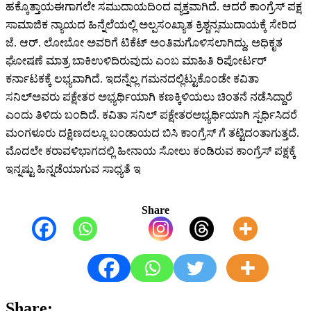
ಹಕ್ಕೊತ್ತಾಯ
ಈಗಾಗಲೇ
ಸಮುದಾಯದಿಂದ
ವ್ಯಕ್ತವಾಗಿದೆ
.
ಆದರೆ
ಕಾಂಗ್ರೆಸ್
ಪಕ್ಷ
ಸಾಮಾಜಿಕ
ನ್ಯಾಯದ
ಹಿನ್ನೆಲೆಯಲ್ಲಿ
ಅಲ್ಪಸಂಖ್ಯಾತ
ಕ್ರಿಶ್ಚನ್
ಸಮುದಾಯಕ್ಕೆ
ಸೇರಿದ
ಜೆ
.
ಆರ್
.
ಲೋಬೋ
ಅವರಿಗೆ
ಟಿಕೆಟ್
ಅಂತಿಮಗೊಳಿಸಲಾಗಿದ್ದು
,
ಅಧಿಕೃತ
ಘೋಷಣೆ
ಮಾತ್ರ
ಬಾಕಿ
ಉಳಿದಿರುವುದು
ಎಂಬ
ಮಾಹಿತಿ
ರಿಪೋರ್ಟರ್
ಕರ್ನಾಟಕಕ್ಕೆ
ಲಭ್ಯವಾಗಿದೆ
.
ಇದನ್ನೆಲ್ಲ
ಗಮನದಲ್ಲಿಟ್ಟುಕೊಂಡೇ
ಕವಿತಾ
ಸನಿಲ್
ಅವರು
ಪಕ್ಷೇತರ
ಅಭ್ಯರ್ಥಿಯಾಗಿ
ಕಣಕ್ಕಿಳಿಯಲು
ಚಿಂತನೆ
ನಡೆಸಿದ್ದಾರೆ
ಎಂದು
ತಿಳಿದು
ಬಂದಿದೆ
.
ಕವಿತಾ
ಸನಿಲ್
ಪಕ್ಷೇತರ
ಅಭ್ಯರ್ಥಿಯಾಗಿ
ಸ್ಪರ್ಧಿಸಿದರೆ
ಮಂಗಳೂರು
ದಕ್ಷಿಣದಲ್ಲೂ
ಬಂಡಾಯದ
ಬಿಸಿ
ಕಾಂಗ್ರೆಸ್
ಗೆ
ತಟ್ಟಿದಂತಾಗುತ್ತದೆ
.
ಮೊದಲೇ
ಕರಾವಳಿ
ಭಾಗದಲ್ಲಿ
ಹೀನಾಯ
ಸೋಲು
ಕಂಡಿರುವ
ಕಾಂಗ್ರೆಸ್
ಪಕ್ಷಕ್ಕೆ
ಇನ್ನಷ್ಟು
ಹಿನ್ನಡೆಯಾಗುವ
ಸಾಧ್ಯತೆ
ಇ
Share
Share: