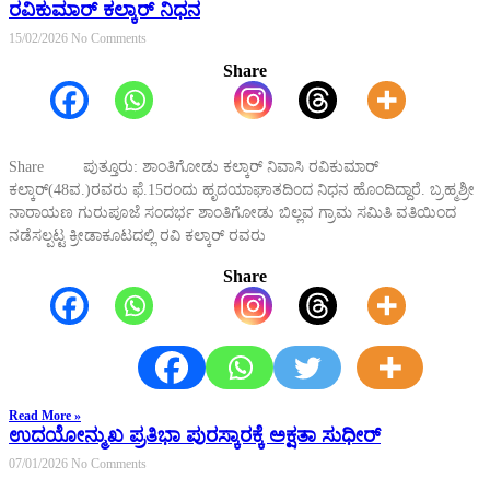
ರವಿಕುಮಾರ್ ಕಲ್ಕಾರ್ ನಿಧನ
15/02/2026
No Comments
Share
Share ಪುತ್ತೂರು: ಶಾಂತಿಗೋಡು ಕಲ್ಕಾರ್ ನಿವಾಸಿ ರವಿಕುಮಾರ್
ಕಲ್ಕಾರ್(48ವ.)ರವರು ಫೆ.15ರಂದು ಹೃದಯಾಘಾತದಿಂದ ನಿಧನ ಹೊಂದಿದ್ದಾರೆ. ಬ್ರಹ್ಮಶ್ರೀ
ನಾರಾಯಣ ಗುರುಪೂಜೆ ಸಂದರ್ಭ ಶಾಂತಿಗೋಡು ಬಿಲ್ಲವ ಗ್ರಾಮ ಸಮಿತಿ ವತಿಯಿಂದ
ನಡೆಸಲ್ಪಟ್ಟ ಕ್ರೀಡಾಕೂಟದಲ್ಲಿ ರವಿ ಕಲ್ಕಾರ್ ರವರು
Share
Read More »
ಉದಯೋನ್ಮುಖ ಪ್ರತಿಭಾ ಪುರಸ್ಕಾರಕ್ಕೆ ಅಕ್ಷತಾ ಸುಧೀರ್
07/01/2026
No Comments