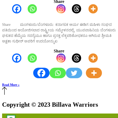
Share
Share ಮಂಗಳೂರು/ಬೆಂಗಳೂರು: ಕರ್ನಾಟಕ ಆರ್ಯ ಈಡಿಗ ಮಹಿಳಾ ಸಂಘದ
ವತಿಯಿಂದ ಆಯೋಜಿಸಲಾದ ರಾಷ್ಟ್ರೀಯ ಸಮ್ಮೇಳನದಲ್ಲಿ, ಯುವವಾಹಿನಿಯ ಬೆಂಗಳೂರು
ಘಟಕದ ಹೆಮ್ಮೆಯ ಸದಸ್ಯೆಯೂ ಹಾಗೂ ಪ್ರಸಕ್ತ ಲೆಕ್ಕಪರಿಶೋಧಕರೂ ಆಗಿರುವ ಶ್ರೀಮತಿ
ಅಕ್ಷತಾ ಸುಧೀರ್ ಅವರಿಗೆ ಉದಯೋನ್ಮುಖ
Share
Read More »
Copyright © 2023 Billava Warriors