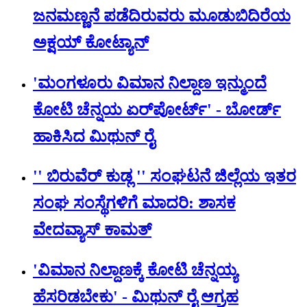
ಜನಮಣ್ಣನೆ ಪಡೆದಿರುವರು ಮೂಡುಬಿದಿರೆಯ
ಅಕ್ಷಯ್ ಕೋಟ್ಯಾನ್
'ಮಂಗಳೂರು ವಿಮಾನ ನಿಲ್ದಾಣ ಇನ್ಮುಂದೆ
ಕೋಟಿ ಚೆನ್ನಯ ಏರ್‌‌ಪೋರ್ಟ್' - ಬೋರ್ಡ್
ಹಾಕಿಸಿದ ಮಿಥುನ್‌ ರೈ
'' ಬಿರುವೆರ್ ಕುಡ್ಲ '' ಸಂಘಟನೆ ಜಿಲ್ಲೆಯ ಇತರ
ಸಂಘ ಸಂಸ್ಥೆಗಳಿಗೆ ಮಾದರಿ: ಶಾಸಕ
ವೇದವ್ಯಾಸ್ ಕಾಮತ್
'ವಿಮಾನ ನಿಲ್ದಾಣಕ್ಕೆ ಕೋಟಿ ಚೆನ್ನಯ್ಯ
ಹೆಸರಿಡಬೇಕು' - ಮಿಥುನ್ ರೈ ಆಗ್ರಹ