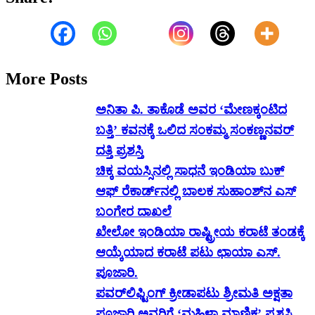
More Posts
ಅನಿತಾ ಪಿ. ತಾಕೊಡೆ ಅವರ ‘ಮೇಣಕ್ಕಂಟಿದ
ಬತ್ತಿ’ ಕವನಕ್ಕೆ ಒಲಿದ ಸಂಕಮ್ಮ ಸಂಕಣ್ಣನವರ್
ದತ್ತಿ ಪ್ರಶಸ್ತಿ
ಚಿಕ್ಕ ವಯಸ್ಸಿನಲ್ಲಿ ಸಾಧನೆ ಇಂಡಿಯಾ ಬುಕ್
ಆಫ್ ರೆಕಾರ್ಡ್‌ನಲ್ಲಿ ಬಾಲಕ ಸುಹಾಂಶ್‌ನ ಎಸ್
ಬಂಗೇರ ದಾಖಲೆ
ಖೇಲೋ ಇಂಡಿಯಾ ರಾಷ್ಟ್ರೀಯ ಕರಾಟೆ ತಂಡಕ್ಕೆ
ಆಯ್ಕೆಯಾದ ಕರಾಟೆ ಪಟು ಛಾಯಾ ಎಸ್.
ಪೂಜಾರಿ.
ಪವರ್‌ಲಿಫ್ಟಿಂಗ್ ಕ್ರೀಡಾಪಟು ಶ್ರೀಮತಿ ಅಕ್ಷತಾ
ಪೂಜಾರಿ ಅವರಿಗೆ ‘ಮಹಿಳಾ ಮಾಣಿಕ್ಯ’ ಪ್ರಶಸ್ತಿ