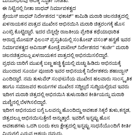
ಮನೋಭಲವು ಅದಕ್ಕೆ ಸ್ಫೂರ್ತಿ ನೀಡಿತು.
ಈ ನಿಟ್ಟಿನಲ್ಲಿ ನೀತಾ ಜಾಧವ್ ನಿರ್ಮಾಪಕತ್ವದ
ಶ್ರೇಯಸ್ ಜಾಧವ್ ನಿರ್ದೇಶನದ “ಫಕಾಟ್” ಕಾಮಿಡಿ ಮರಾಠಿ ಚಲನಚಿತ್ರದಲ್ಲಿ
ಖಳನಾಯಕನ ಪಾತ್ರದ ಮುಖೇನ ಅಭಿನಯಿಸಿ ಮರಾಠಿ ಚಿತ್ರರಂಗಕ್ಕೆ ಹೊಸ
ಎಂಟ್ರಿ ಕೊಟ್ಟಿದ್ದಾರೆ. ಇದರ ಬೆನ್ನಲ್ಲೇ ರಾಜಕೀಯ ಪ್ರೇರಿತ ಕಥೆಯಾಧಾರಿತ
ಆರಾಧ್ಯ ಮೋಷನ್ ಫಿಲಂಸ್ ಪ್ರಸ್ತುತಿಯಲ್ಲಿ ಸಂತೋಷ್ ವಸಂತ್ ಹಗ್ವಣೆ ಇವರ
ನಿರ್ಮಾಪಕತ್ವದ ಅವಿನಾಶ್ ಕೋಚ್ರೆ ಪಾಟೀಲ್ ನಿರ್ದೇಶನದ “ಕುರ್ಚಿ” ಮರಾಠಿ
ಚಲನಚಿತ್ರದಲ್ಲೂ ಖಳನಾಯಕನ ಪಾತ್ರದಲ್ಲಿ ಅಭಿನಯಿಸಲಿದ್ದಾರೆ.
ಪ್ರಥಮ ಬಾರಿಗೆ ಮುಖಕ್ಕೆ ಬಣ್ಣ ಹಚ್ಚಿ ಕೈಯಲ್ಲಿ ಮಚ್ಚು ಹಿಡಿದು ಅಭಿನಯಕ್ಕೆ
ಮುಂದಾದ ಸೂರ್ಯ ಪೂಜಾರಿ ಇವರ ಅಭಿನಯಕ್ಕೆ ನಿರ್ದೇಶಕರು ಶಹಾಬ್ಬಾಸ್
ಎಂದಿದ್ದಾರೆ. ನಮ ತುಳುವೆರ್ ಸಂಘಟನೆಯ ಮುಖೇನ ಹಲವಾರು ಸಾಂಸ್ಕೃತಿಕ
ಹಾಗೂ ಸಮಾಜಪರ ಕಾರ್ಯಗಳ ಮುಖೇನ ಸದ್ದಿಲ್ಲದೆ ಸುದ್ದಿಯಲ್ಲಿರುವ ಇವರು
ಇದೀಗ ಮರಾಠಿ ಚಿತ್ರದಲ್ಲಿ ಅಭಿನಯಿಸಿ ತುಳುನಾಡಿನ ಕೀರ್ತಿಯನ್ನು ಮರಾಠಿ
ಮಣ್ಣಿನಲ್ಲಿ ಬೆಳಗಿಸಲಿದ್ದಾರೆ.
ಇದೀಗ ಅಭಿನಯದ ಬಗ್ಗೆ ಒಲವನ್ನು ಹೊಂದಿದ್ದು ಅವಕಾಶ ಸಿಕ್ಕರೆ ತುಳು,ಕನ್ನಡ,
ಚಿತ್ರದಲ್ಲೂ ಅಭಿನಯಿಸುತ್ತೇನೆ ಅನ್ನುತ್ತಾರೆ. ಇವರಿಗೆ ಇನ್ನಷ್ಟು ಹೊಸ
ಅವಕಾಶಗಳು ಒದಗಿ ಬಂದು ಕಲಾ ಕ್ಷೇತ್ರದಲ್ಲಿ ಇನ್ನಷ್ಟು ಸಾಧನೆಯೊಂದಿಗೆ ಕೀರ್ತಿ
ಮಿನುಗಲಿ ಎನ್ನುವ ಆಶಯ ನಮ್ಮದು.