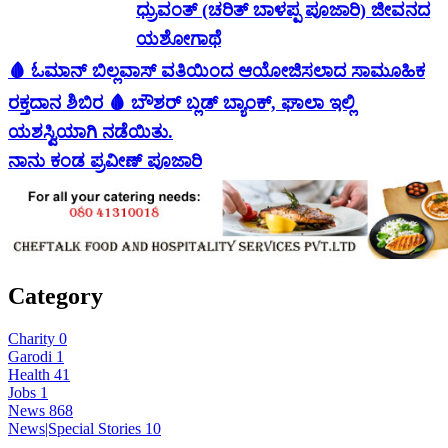
ಧ್ರುವಂತ್ (ಚರಿತ್ ಬಾಳಪ್ಪ ಪೂಜಾರಿ) ಜೀವನದ
ಯಶೋಗಾಥೆ
🩸 ಓಮಾನ್ ಬಿಲ್ಲವಾಸ್ ವತಿಯಿಂದ ಆಯೋಜಿಸಲಾದ ಸಾಮೂಹಿಕ
ರಕ್ತದಾನ ಶಿಬಿರ 🩸 ಬೌಶರ್ ಬ್ಲಡ್ ಬ್ಯಾಂಕ್, ಘಾಲಾ ಇಲ್ಲಿ
ಯಶಸ್ವಿಯಾಗಿ ನಡೆಯಿತು.
ನಾನು ಕಂಡ ಪ್ರವೀಣ್ ಪೂಜಾರಿ
Category
Charity
0
Garodi
1
Health
41
Jobs
1
News
868
News|Special Stories
10