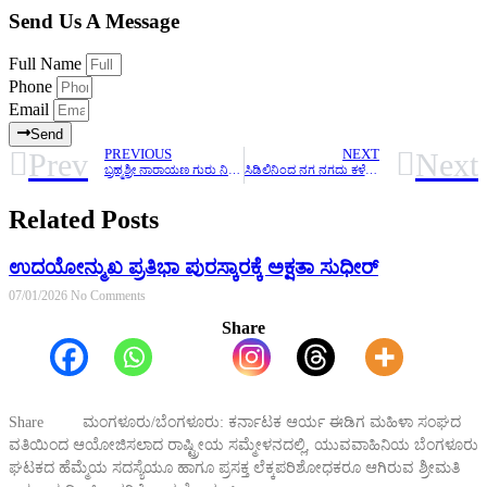
Send Us A Message
Full Name
Phone
Email
Send
Prev
Next
PREVIOUS
NEXT
ಬ್ರಹ್ಮಶ್ರೀ ನಾರಾಯಣ ಗುರು ನಿಗಮ ಕುರಿತು ಸರ್ಕಾರ ಬಜೆಟ್‌ನಲ್ಲಿ ಪ್ರಸ್ತಾವಿಸದೆ ಬಿಲ್ಲವ ಸಮಾಜವನ್ನು ಕಡೆಗಣಿಸಿ‍ದೆ
ಸಿಡಿಲಿನಿಂದ ನಗ ನಗದು ಕಳೆದುಕೊಂಡವರಿಗೆ ‘ಗುರುಬೆಳದಿಂಗಳು’ ಆಸರೆ
Related Posts
ಉದಯೋನ್ಮುಖ ಪ್ರತಿಭಾ ಪುರಸ್ಕಾರಕ್ಕೆ ಅಕ್ಷತಾ ಸುಧೀರ್
07/01/2026
No Comments
Share
Share ಮಂಗಳೂರು/ಬೆಂಗಳೂರು: ಕರ್ನಾಟಕ ಆರ್ಯ ಈಡಿಗ ಮಹಿಳಾ ಸಂಘದ
ವತಿಯಿಂದ ಆಯೋಜಿಸಲಾದ ರಾಷ್ಟ್ರೀಯ ಸಮ್ಮೇಳನದಲ್ಲಿ, ಯುವವಾಹಿನಿಯ ಬೆಂಗಳೂರು
ಘಟಕದ ಹೆಮ್ಮೆಯ ಸದಸ್ಯೆಯೂ ಹಾಗೂ ಪ್ರಸಕ್ತ ಲೆಕ್ಕಪರಿಶೋಧಕರೂ ಆಗಿರುವ ಶ್ರೀಮತಿ