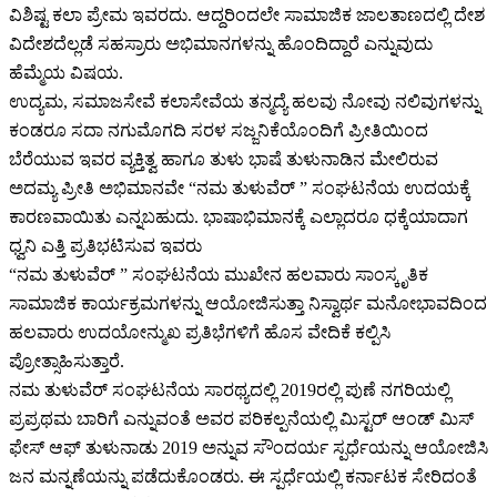
ವಿಶಿಷ್ಟ ಕಲಾ ಪ್ರೇಮ ಇವರದು. ಆದ್ದರಿಂದಲೇ ಸಾಮಾಜಿಕ ಜಾಲತಾಣದಲ್ಲಿ ದೇಶ
ವಿದೇಶದೆಲ್ಲಡೆ ಸಹಸ್ರಾರು ಅಭಿಮಾನಗಳನ್ನು ಹೊಂದಿದ್ದಾರೆ ಎನ್ನುವುದು
ಹೆಮ್ಮೆಯ ವಿಷಯ.
ಉದ್ಯಮ, ಸಮಾಜಸೇವೆ ಕಲಾಸೇವೆಯ ತನ್ಮದ್ಯೆ ಹಲವು ನೋವು ನಲಿವುಗಳನ್ನು
ಕಂಡರೂ ಸದಾ ನಗುಮೊಗದಿ ಸರಳ ಸಜ್ಜನಿಕೆಯೊಂದಿಗೆ ಪ್ರೀತಿಯಿಂದ
ಬೆರೆಯುವ ಇವರ ವ್ಯಕ್ತಿತ್ವ ಹಾಗೂ ತುಳು ಭಾಷೆ ತುಳುನಾಡಿನ ಮೇಲಿರುವ
ಅದಮ್ಯ ಪ್ರೀತಿ ಅಭಿಮಾನವೇ “ನಮ ತುಳುವೆರ್ ” ಸಂಘಟನೆಯ ಉದಯಕ್ಕೆ
ಕಾರಣವಾಯಿತು ಎನ್ನಬಹುದು. ಭಾಷಾಭಿಮಾನಕ್ಕೆ ಎಲ್ಲಾದರೂ ಧಕ್ಕೆಯಾದಾಗ
ಧ್ವನಿ ಎತ್ತಿ ಪ್ರತಿಭಟಿಸುವ ಇವರು
“ನಮ ತುಳುವೆರ್ ” ಸಂಘಟನೆಯ ಮುಖೇನ ಹಲವಾರು ಸಾಂಸ್ಕೃತಿಕ
ಸಾಮಾಜಿಕ ಕಾರ್ಯಕ್ರಮಗಳನ್ನು ಆಯೋಜಿಸುತ್ತಾ ನಿಸ್ವಾರ್ಥ ಮನೋಭಾವದಿಂದ
ಹಲವಾರು ಉದಯೋನ್ಮುಖ ಪ್ರತಿಭೆಗಳಿಗೆ ಹೊಸ ವೇದಿಕೆ ಕಲ್ಪಿಸಿ
ಪ್ರೋತ್ಸಾಹಿಸುತ್ತಾರೆ.
ನಮ ತುಳುವೆರ್ ಸಂಘಟನೆಯ ಸಾರಥ್ಯದಲ್ಲಿ 2019ರಲ್ಲಿ ಪುಣೆ ನಗರಿಯಲ್ಲಿ
ಪ್ರಪ್ರಥಮ ಬಾರಿಗೆ ಎನ್ನುವಂತೆ ಅವರ ಪರಿಕಲ್ಪನೆಯಲ್ಲಿ ಮಿಸ್ಟರ್ ಆಂಡ್ ಮಿಸ್
ಫೇಸ್ ಆಫ್ ತುಳುನಾಡು 2019 ಅನ್ನುವ ಸೌಂದರ್ಯ ಸ್ಪರ್ಧೆಯನ್ನು ಆಯೋಜಿಸಿ
ಜನ ಮನ್ನಣೆಯನ್ನು ಪಡೆದುಕೊಂಡರು. ಈ ಸ್ಪರ್ಧೆಯಲ್ಲಿ ಕರ್ನಾಟಕ ಸೇರಿದಂತೆ