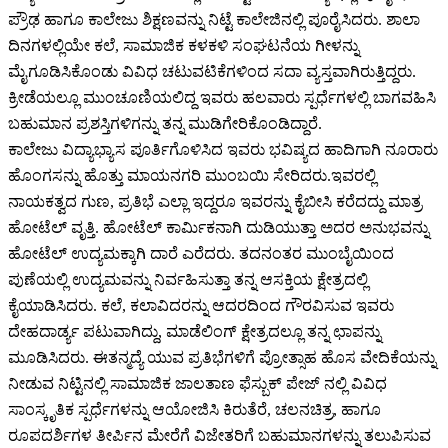
ಪ್ರೌಢ ಹಾಗೂ ಕಾಲೇಜು ಶಿಕ್ಷಣವನ್ನು ನಿಟ್ಟೆ ಕಾಲೇಜಿನಲ್ಲಿ ಪೂರೈಸಿದರು. ಶಾಲಾ
ದಿನಗಳಲ್ಲಿಯೇ ಕಲೆ, ಸಾಮಾಜಿಕ ಕಳಕಳಿ ಸಂಘಟನೆಯ ಗೀಳನ್ನು
ಮೈಗೂಡಿಸಿಕೊಂಡು ವಿವಿಧ ಚಟುವಟಿಕೆಗಳಿಂದ ಸದಾ ವ್ಯಸ್ತವಾಗಿರುತ್ತಿದ್ದರು.
ಕ್ರೀಡೆಯಲ್ಲೂ ಮುಂಚೂಣಿಯಲಿದ್ದ ಇವರು ಹಲವಾರು ಸ್ಪರ್ಧೆಗಳಲ್ಲಿ ಬಾಗವಹಿಸಿ
ಬಹುಮಾನ ಪ್ರಶಸ್ತಿಗಳಿಗನ್ನು ತನ್ನ ಮುಡಿಗೇರಿಕೊಂಡಿದ್ದಾರೆ.
ಕಾಲೇಜು ವಿದ್ಯಾಭ್ಯಾಸ ಪೂರ್ತಿಗೊಳಿಸಿದ ಇವರು ಭವಿಷ್ಯದ ಹಾದಿಗಾಗಿ ನೂರಾರು
ಹೊಂಗಸನ್ನು ಹೊತ್ತು ಮಾಯನಗರಿ ಮುಂಬಯಿ ಸೇರಿದರು.ಇವರಲ್ಲಿ
ನಾಯಕತ್ವದ ಗುಣ, ಪ್ರತಿಭೆ ಎಲ್ಲಾ ಇದ್ದರೂ ಇವರನ್ನು ಕೈಬೀಸಿ ಕರೆದದ್ದು ಮಾತ್ರ
ಹೋಟೆಲ್ ವೃತ್ತಿ. ಹೋಟೆಲ್ ಕಾರ್ಮಿಕನಾಗಿ ದುಡಿಯುತ್ತಾ ಅದರ ಅನುಭವನ್ನು
ಹೋಟೆಲ್ ಉದ್ಯಮಕ್ಕಾಗಿ ದಾರೆ ಎರೆದರು. ತದನಂತರ ಮುಂಬೈಯಿಂದ
ಪುಣೆಯಲ್ಲಿ ಉದ್ಯಮವನ್ನು ನಿರ್ವಹಿಸುತ್ತಾ ತನ್ನ ಆಸಕ್ತಿಯ ಕ್ಷೇತ್ರದಲ್ಲಿ
ಕೈಯಾಡಿಸಿದರು. ಕಲೆ, ಕಲಾವಿದರನ್ನು ಆದರದಿಂದ ಗೌರವಿಸುವ ಇವರು
ದೇಹದಾರ್ಡ್ಯ ಪಟುವಾಗಿದ್ದು, ಮಾಡೆಲಿಂಗ್ ಕ್ಷೇತ್ರದಲ್ಲೂ ತನ್ನ ಛಾಪನ್ನು
ಮೂಡಿಸಿದರು. ಈತನ್ಮದ್ಯೆ ಯುವ ಪ್ರತಿಭೆಗಳಿಗೆ ಪ್ರೋತ್ಸಾಹ ಹೊಸ ವೇದಿಕೆಯನ್ನು
ನೀಡುವ ನಿಟ್ಟಿನಲ್ಲಿ ಸಾಮಾಜಿಕ ಜಾಲತಾಣ ಫೆಸ್ಬುಕ್ ಪೇಜ್ ನಲ್ಲಿ ವಿವಿಧ
ಸಾಂಸ್ಕೃತಿಕ ಸ್ಪರ್ಧೆಗಳನ್ನು ಆಯೋಜಿಸಿ ಕಿರುತೆರೆ, ಚಲನಚಿತ್ರ, ಹಾಗೂ
ರೂಪದರ್ಶಿಗಳ ತೀರ್ಪಿನ ಮೇರೆಗೆ ವಿಜೇತರಿಗೆ ಬಹುಮಾನಗಳನ್ನು ತಲುಪಿಸುವ