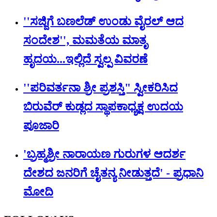
''ಸಜ್ಜಿಗೆ ಬಣಲೆಡ್ ಉಂಡು ವೈರಲ್ ಆದ
ಸಂದೇಶ'', ಮಮತೆಯ ಮಾತೃ
ಹೃದಯ...ಇಲ್ಲಿದೆ ಸ್ವಲ್ಪ ವಿವರಣೆ
''ಪರಿವರ್ತನಾ ಶ್ರೀ ಪ್ರಶಸ್ತಿ" ಸ್ವೀಕರಿಸಿದ
ಬಿರುವೆರ್ ಕುಡ್ಲದ ಸ್ಥಾಪಕಾಧ್ಯಕ್ಷ ಉದಯ
ಪೂಜಾರಿ
'ಬ್ರಹ್ಮಶ್ರೀ ನಾರಾಯಣ ಗುರುಗಳ ಆದರ್ಶ
ದೇಶದ ಜನರಿಗೆ ಚೈತನ್ಯ ನೀಡುತ್ತದೆ' - ಪ್ರಧಾನಿ
ಮೋದಿ