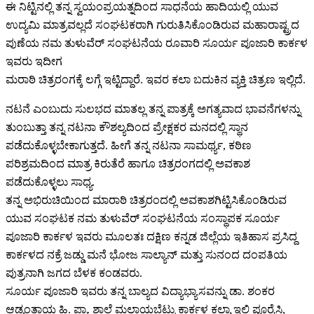
ಈ ನಿಟ್ಟಿನಲ್ಲಿ ತನ್ನ ಸ್ವಯಂಪ್ರಯತ್ನದಿಂದ ಸಾಧನೆಯ ಹಾದಿಯಲ್ಲಿ ಯುವ
ಉದ್ಯಮಿ ಮಾತ್ರವಲ್ಲದೆ ಸಂಘಟಕರಾಗಿ ಗುರುತಿಸಿಕೊಂಡಿರುವ ಮಹಾರಾಷ್ಟ್ರದ
ಪುಣೆಯ ನಮ ತುಳುವೆರ್ ಸಂಘಟನೆಯ ರೂವಾರಿ ಸೂರ್ಯ ಪೂಜಾರಿ ಕಾರ್ಕಳ
ಇವರು ಇದೀಗ
ಮರಾಠಿ ಚಿತ್ರರಂಗಕ್ಕೆ ಲಗ್ಗೆ ಇಟ್ಟಿದ್ದಾರೆ. ಇವರ ಕಲಾ ಬದುಕಿನ ವ್ಯಕ್ತಿ ಚಿತ್ರಣ ಇಲ್ಲಿದೆ.
ನಟನೆ ಎಂಬುದು ಸುಲಭದ ಮಾತಲ್ಲ ತನ್ನ ಪಾತ್ರಕ್ಕೆ ಅಗತ್ಯವಾದ ಭಾವನೆಗಳನ್ನು
ತುಂಬುತ್ತಾ ತನ್ನ ನಟನಾ ಕೌಶಲ್ಯದಿಂದ ಪ್ರೇಕ್ಷಕರ ಮನದಲ್ಲಿ ಸ್ಥಾನ
ಪಡೆದುಕೊಳ್ಳಬೇಕಾಗುತ್ತದೆ. ಹೀಗೆ ತನ್ನ ನಟನಾ ಸಾಮರ್ಥ್ಯ, ಕಠಿಣ
ಪರಿಶ್ರಮದಿಂದ ಮಾತ್ರ ಕಿರುತೆರೆ ಹಾಗೂ ಚಿತ್ರರಂಗದಲ್ಲಿ ಅವಕಾಶ
ಪಡೆದುಕೊಳ್ಳಲು ಸಾಧ್ಯ.
ತನ್ನ ಅಭಿರುಚಿಯಿಂದ ಮಾರಾಠಿ ಚಿತ್ರರಂದಲ್ಲಿ ಅವಕಾಶಗಿಟ್ಟಿಸಿಕೊಂಡಿರುವ
ಯುವ ಸಂಘಟಕ ನಮ ತುಳುವೆರ್ ಸಂಘಟನೆಯ ಸಂಸ್ಥಾಪಕ ಸೂರ್ಯ
ಪೂಜಾರಿ ಕಾರ್ಕಳ ಇವರು ಮೂಲತಃ ದಕ್ಷಿಣ ಕನ್ನಡ ಜಿಲ್ಲೆಯ ಇತಿಹಾಸ ಪ್ರಸಿದ್ದ
ಕಾರ್ಕಳದ ನಕ್ರೆ ಜಡ್ಡು ಮನೆ ಭೋಜ ಸಾಲ್ಯಾನ್ ಮತ್ತು ಸುನಂದ ದಂಪತಿಯ
ಪುತ್ರನಾಗಿ ಜಗದ ಬೆಳಕ ಕಂಡವರು.
ಸೂರ್ಯ ಪೂಜಾರಿ ಇವರು ತನ್ನ ಬಾಲ್ಯದ ವಿದ್ಯಾಭ್ಯಾಸವನ್ನು ಡಾ. ಶಂಕರ
ಆಡ್ಯಂತಾಯ ಹಿ. ಪ್ರಾ. ಶಾಲೆ ಮಲ್ಲಾಯಬೆಟ್ಟು ಕಾರ್ಕಳ ಕಲ್ಯಾ ಇಲ್ಲಿ ಪೂರೈಸಿ,