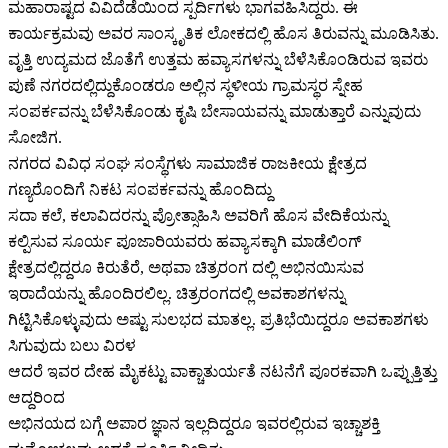
ಮಹಾರಾಷ್ಟದ ವಿವಿದೆಡೆಯಿಂದ ಸ್ಪರ್ದಿಗಳು ಭಾಗವಹಿಸಿದ್ದರು. ಈ
ಕಾರ್ಯಕ್ರಮವು ಅವರ ಸಾಂಸ್ಕೃತಿಕ ಲೋಕದಲ್ಲಿ ಹೊಸ ತಿರುವನ್ನು ಮೂಡಿಸಿತು.
ವೃತ್ತಿ ಉದ್ಯಮದ ಜೊತೆಗೆ ಉತ್ತಮ ಹವ್ಯಾಸಗಳನ್ನು ಬೆಳೆಸಿಕೊಂಡಿರುವ ಇವರು
ಪುಣೆ ನಗರದಲ್ಲಿದ್ದುಕೊಂಡರೂ ಅಲ್ಲಿನ ಸ್ಥಳೀಯ ಗ್ರಾಮಸ್ಥರ ಸ್ನೇಹ
ಸಂಪರ್ಕವನ್ನು ಬೆಳೆಸಿಕೊಂಡು ಕೃಷಿ ಬೇಸಾಯವನ್ನು ಮಾಡುತ್ತಾರೆ ಎನ್ನುವುದು
ಸೋಜಿಗ.
ನಗರದ ವಿವಿಧ ಸಂಘ ಸಂಸ್ಥೆಗಳು ಸಾಮಾಜಿಕ ರಾಜಕೀಯ ಕ್ಷೇತ್ರದ
ಗಣ್ಯರೊಂದಿಗೆ ನಿಕಟ ಸಂಪರ್ಕವನ್ನು ಹೊಂದಿದ್ದು
ಸದಾ ಕಲೆ, ಕಲಾವಿದರನ್ನು ಪ್ರೋತ್ಸಾಹಿಸಿ ಅವರಿಗೆ ಹೊಸ ವೇದಿಕೆಯನ್ನು
ಕಲ್ಪಿಸುವ ಸೂರ್ಯ ಪೂಜಾರಿಯವರು ಹವ್ಯಾಸಕ್ಕಾಗಿ ಮಾಡೆಲಿಂಗ್
ಕ್ಷೇತ್ರದಲ್ಲಿದ್ದರೂ ಕಿರುತೆರೆ, ಅಥವಾ ಚಿತ್ರರಂಗ ದಲ್ಲಿ ಅಭಿನಯಿಸುವ
ಇರಾದೆಯನ್ನು ಹೊಂದಿರಲಿಲ್ಲ. ಚಿತ್ರರಂಗದಲ್ಲಿ ಅವಕಾಶಗಳನ್ನು
ಗಿಟ್ಟಿಸಿಕೊಳ್ಳುವುದು ಅಷ್ಟು ಸುಲಭದ ಮಾತಲ್ಲ. ಪ್ರತಿಭೆಯಿದ್ದರೂ ಅವಕಾಶಗಳು
ಸಿಗುವುದು ಬಲು ವಿರಳ
ಆದರೆ ಇವರ ದೇಹ ಮೈಕಟ್ಟು ವಾಕ್ಚಾತುರ್ಯತೆ ನಟನೆಗೆ ಪೂರಕವಾಗಿ ಒಪ್ಪುತ್ತಿತ್ತು
ಆದ್ದರಿಂದ
ಅಭಿನಯದ ಬಗ್ಗೆ ಅಪಾರ ಜ್ಞಾನ ಇಲ್ಲದಿದ್ದರೂ ಇವರಲ್ಲಿರುವ ಇಚ್ಚಾಶಕ್ತಿ