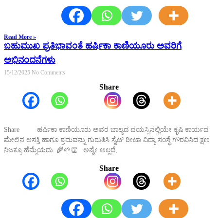
Read More »
ಬಹುಮುಖ ಪ್ರತಿಭಾವಂತೆ ಹರ್ಷಿಕಾ ಕಾಣಿಯೂರು ಅವರಿಗೆ
ಅಭಿನಂದನೆಗಳು
15/12/2025
No Comments
Share
Share ಹರ್ಷಿಕಾ ಕಾಣಿಯೂರು ಅವರ ಬಾಲ್ಯದ ವಯಸ್ಸಿನಲ್ಲಿಯೇ ಕೃಷಿ ಕಾರ್ಯದ
ಮೇಲಿನ ಆಸಕ್ತಿ ಹಾಗೂ ಶ್ರಮವನ್ನು ಗುರುತಿಸಿ ಸೈಟ್ ರೀಟಾ ವಿದ್ಯಾ ಸಂಸ್ಥೆ ಗೌರವಿಸಿದ ಕ್ಷಣ
ನಿಜಕ್ಕೂ ಹೆಮ್ಮೆಯದು. 🌾🌱👏 ಅಷ್ಟೇ ಅಲ್ಲದೆ,
Share