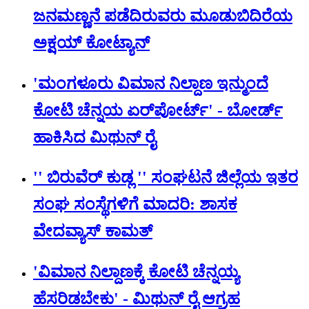
ಜನಮಣ್ಣನೆ ಪಡೆದಿರುವರು ಮೂಡುಬಿದಿರೆಯ
ಅಕ್ಷಯ್ ಕೋಟ್ಯಾನ್
'ಮಂಗಳೂರು ವಿಮಾನ ನಿಲ್ದಾಣ ಇನ್ಮುಂದೆ
ಕೋಟಿ ಚೆನ್ನಯ ಏರ್‌‌ಪೋರ್ಟ್' - ಬೋರ್ಡ್
ಹಾಕಿಸಿದ ಮಿಥುನ್‌ ರೈ
'' ಬಿರುವೆರ್ ಕುಡ್ಲ '' ಸಂಘಟನೆ ಜಿಲ್ಲೆಯ ಇತರ
ಸಂಘ ಸಂಸ್ಥೆಗಳಿಗೆ ಮಾದರಿ: ಶಾಸಕ
ವೇದವ್ಯಾಸ್ ಕಾಮತ್
'ವಿಮಾನ ನಿಲ್ದಾಣಕ್ಕೆ ಕೋಟಿ ಚೆನ್ನಯ್ಯ
ಹೆಸರಿಡಬೇಕು' - ಮಿಥುನ್ ರೈ ಆಗ್ರಹ