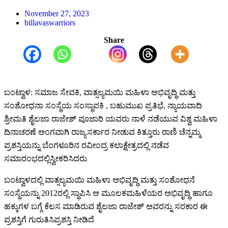
November 27, 2023
billavaswarriors
Share
ಬಂಟ್ವಾಳ
:
ಸಮಾಜ
ಸೇವಕಿ
,
ವಾತ್ಸಲ್ಯಮಯಿ
ಮಹಿಳಾ
ಅಭಿವೃದ್ಧಿ
ಮತ್ತು
ಸಂಶೋಧನಾ
ಸಂಸ್ಥೆಯ
ಸಂಸ್ಥಾಪಕಿ
,
ಬಹುಮುಖ
ಪ್ರತಿಭೆ
,
ನ್ಯಾಯವಾದಿ
ಶ್ರೀಮತಿ
ಶೈಲಜಾ
ರಾಜೇಶ್
ಪೂಜಾರಿ
ಯವರು
ನಾಳೆ
ನಡೆಯುವ
ವಿಶ್ವ
ಮಹಿಳಾ
ದಿನಾಚರಣೆ
ಅಂಗವಾಗಿ
ರಾಜ್ಯ
ಸರ್ಕಾರ
ನೀಡುವ
ಕಿತ್ತೂರು
ರಾಣಿ
ಚೆನ್ನಮ್ಮ
ಪ್ರಶಸ್ತಿಯನ್ನು
ಬೆಂಗಳೂರಿನ
ರವೀಂದ್ರ
ಕಲಾಕ್ಷೇತ್ರದಲ್ಲಿ
ನಡೆವ
ಸಮಾರಂಭದಲ್ಲಿ
ಸ್ವೀಕರಿಸಿದರು
ಬಂಟ್ವಾಳದಲ್ಲಿ
ವಾತ್ಸಲ್ಯಮಯಿ
ಮಹಿಳಾ
ಅಭಿವೃದ್ಧಿ
ಮತ್ತು
ಸಂಶೋಧನೆ
ಸಂಸ್ಥೆಯನ್ನು
2012
ರಲ್ಲಿ
ಸ್ಥಾಪಿಸಿ
ಆ
ಮೂಲಕ
ಮಹಿಳೆಯರ
ಅಭಿವೃದ್ಧಿ
ಹಾಗೂ
ಹಕ್ಕುಗಳ
ಬಗ್ಗೆ
ಕೆಲಸ
ಮಾಡಿರುವ
ಶೈಲಜಾ
ರಾಜೇಶ್
ಅವರನ್ನು
ಸರಕಾರ
ಈ
ಪ್ರಶಸ್ತಿಗೆ
ಗುರುತಿಸಿ
ಪ್ರಶಸ್ತಿ
ನೀಡಿದೆ