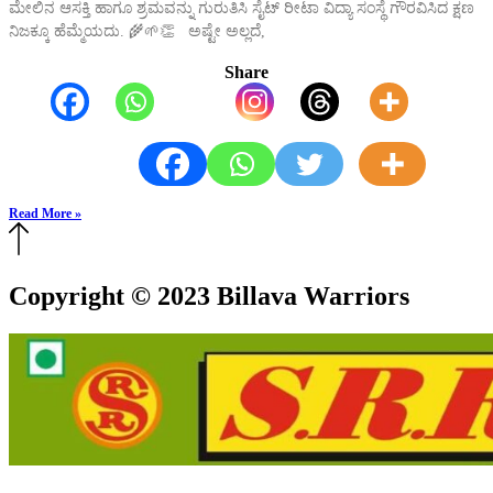
ಮೇಲಿನ ಆಸಕ್ತಿ ಹಾಗೂ ಶ್ರಮವನ್ನು ಗುರುತಿಸಿ ಸೈಟ್ ರೀಟಾ ವಿದ್ಯಾ ಸಂಸ್ಥೆ ಗೌರವಿಸಿದ ಕ್ಷಣ
ನಿಜಕ್ಕೂ ಹೆಮ್ಮೆಯದು. 🌾🌱👏 ಅಷ್ಟೇ ಅಲ್ಲದೆ,
Share
Read More »
Copyright © 2023 Billava Warriors