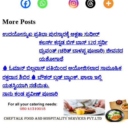
More Posts
ಉದಯೋನ್ಮುಖ ಪ್ರತಿಭಾ ಪುರಸ್ಕಾರಕ್ಕೆ ಅಕ್ಷತಾ ಸುಧೀರ್
ಕಲರ್ಸ್ ಕನ್ನಡ ಬಿಗ್ ಬಾಸ್ 12ರ ಸ್ಪರ್ಧಿ
ಧ್ರುವಂತ್ (ಚರಿತ್ ಬಾಳಪ್ಪ ಪೂಜಾರಿ) ಜೀವನದ
ಯಶೋಗಾಥೆ
🩸 ಓಮಾನ್ ಬಿಲ್ಲವಾಸ್ ವತಿಯಿಂದ ಆಯೋಜಿಸಲಾದ ಸಾಮೂಹಿಕ
ರಕ್ತದಾನ ಶಿಬಿರ 🩸 ಬೌಶರ್ ಬ್ಲಡ್ ಬ್ಯಾಂಕ್, ಘಾಲಾ ಇಲ್ಲಿ
ಯಶಸ್ವಿಯಾಗಿ ನಡೆಯಿತು.
ನಾನು ಕಂಡ ಪ್ರವೀಣ್ ಪೂಜಾರಿ