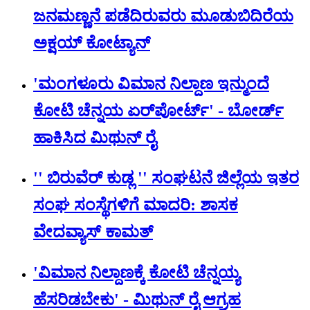
ಜನಮಣ್ಣನೆ ಪಡೆದಿರುವರು ಮೂಡುಬಿದಿರೆಯ
ಅಕ್ಷಯ್ ಕೋಟ್ಯಾನ್
'ಮಂಗಳೂರು ವಿಮಾನ ನಿಲ್ದಾಣ ಇನ್ಮುಂದೆ
ಕೋಟಿ ಚೆನ್ನಯ ಏರ್‌‌ಪೋರ್ಟ್' - ಬೋರ್ಡ್
ಹಾಕಿಸಿದ ಮಿಥುನ್‌ ರೈ
'' ಬಿರುವೆರ್ ಕುಡ್ಲ '' ಸಂಘಟನೆ ಜಿಲ್ಲೆಯ ಇತರ
ಸಂಘ ಸಂಸ್ಥೆಗಳಿಗೆ ಮಾದರಿ: ಶಾಸಕ
ವೇದವ್ಯಾಸ್ ಕಾಮತ್
'ವಿಮಾನ ನಿಲ್ದಾಣಕ್ಕೆ ಕೋಟಿ ಚೆನ್ನಯ್ಯ
ಹೆಸರಿಡಬೇಕು' - ಮಿಥುನ್ ರೈ ಆಗ್ರಹ