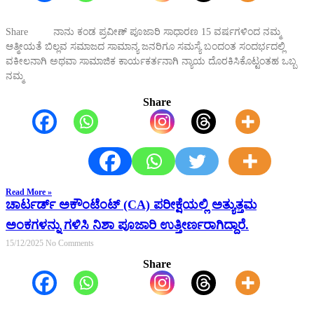
Share ನಾನು ಕಂಡ ಪ್ರವೀಣ್ ಪೂಜಾರಿ ಸಾಧಾರಣ 15 ವರ್ಷಗಳಿಂದ ನಮ್ಮ
ಆತ್ಮೀಯತೆ ಬಿಲ್ಲವ ಸಮಾಜದ ಸಾಮಾನ್ಯ ಜನರಿಗೂ ಸಮಸ್ಯೆ ಬಂದಂತ ಸಂದರ್ಭದಲ್ಲಿ
ವಕೀಲನಾಗಿ ಅಥವಾ ಸಾಮಾಜಿಕ ಕಾರ್ಯಕರ್ತನಾಗಿ ನ್ಯಾಯ ದೊರಕಿಸಿಕೊಟ್ಟಂತಹ ಒಬ್ಬ
ನಮ್ಮ
Share
Read More »
ಚಾರ್ಟರ್ಡ್ ಅಕೌಂಟೆಂಟ್ (CA) ಪರೀಕ್ಷೆಯಲ್ಲಿ ಅತ್ಯುತ್ತಮ
ಅಂಕಗಳನ್ನು ಗಳಿಸಿ ನಿಶಾ ಪೂಜಾರಿ ಉತ್ತೀರ್ಣರಾಗಿದ್ದಾರೆ.
15/12/2025
No Comments
Share