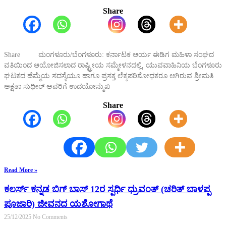
Share
Share ಮಂಗಳೂರು/ಬೆಂಗಳೂರು: ಕರ್ನಾಟಕ ಆರ್ಯ ಈಡಿಗ ಮಹಿಳಾ ಸಂಘದ
ವತಿಯಿಂದ ಆಯೋಜಿಸಲಾದ ರಾಷ್ಟ್ರೀಯ ಸಮ್ಮೇಳನದಲ್ಲಿ, ಯುವವಾಹಿನಿಯ ಬೆಂಗಳೂರು
ಘಟಕದ ಹೆಮ್ಮೆಯ ಸದಸ್ಯೆಯೂ ಹಾಗೂ ಪ್ರಸಕ್ತ ಲೆಕ್ಕಪರಿಶೋಧಕರೂ ಆಗಿರುವ ಶ್ರೀಮತಿ
ಅಕ್ಷತಾ ಸುಧೀರ್ ಅವರಿಗೆ ಉದಯೋನ್ಮುಖ
Share
Read More »
ಕಲರ್ಸ್ ಕನ್ನಡ ಬಿಗ್ ಬಾಸ್ 12ರ ಸ್ಪರ್ಧಿ ಧ್ರುವಂತ್ (ಚರಿತ್ ಬಾಳಪ್ಪ
ಪೂಜಾರಿ) ಜೀವನದ ಯಶೋಗಾಥೆ
25/12/2025
No Comments