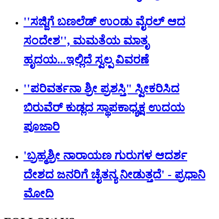
''ಸಜ್ಜಿಗೆ ಬಣಲೆಡ್ ಉಂಡು ವೈರಲ್ ಆದ
ಸಂದೇಶ'', ಮಮತೆಯ ಮಾತೃ
ಹೃದಯ...ಇಲ್ಲಿದೆ ಸ್ವಲ್ಪ ವಿವರಣೆ
''ಪರಿವರ್ತನಾ ಶ್ರೀ ಪ್ರಶಸ್ತಿ" ಸ್ವೀಕರಿಸಿದ
ಬಿರುವೆರ್ ಕುಡ್ಲದ ಸ್ಥಾಪಕಾಧ್ಯಕ್ಷ ಉದಯ
ಪೂಜಾರಿ
'ಬ್ರಹ್ಮಶ್ರೀ ನಾರಾಯಣ ಗುರುಗಳ ಆದರ್ಶ
ದೇಶದ ಜನರಿಗೆ ಚೈತನ್ಯ ನೀಡುತ್ತದೆ' - ಪ್ರಧಾನಿ
ಮೋದಿ