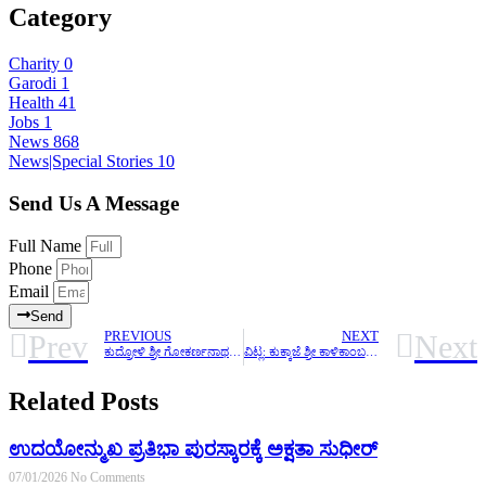
Category
Charity
0
Garodi
1
Health
41
Jobs
1
News
868
News|Special Stories
10
Send Us A Message
Full Name
Phone
Email
Send
Prev
Next
PREVIOUS
NEXT
ಕುದ್ರೋಳಿ ಶ್ರೀ ಗೋಕರ್ಣನಾಥ ಕ್ಷೇತ್ರದಲ್ಲಿ ಬಿಲ್ಲವ ಸಮಾಜದ ಅಭ್ಯುದಯದ ಸಮಾಲೋಚನಾ ಸಭೆಯಲ್ಲಿ ಸಭೆಯಲ್ಲಿ 500 ಕ್ಕೂ ಹೆಚ್ಚು ಸಮಾಜದ ಪ್ರಮುಖರು ಭಾಗವಹಿಸಿದರು
ವಿಟ್ಲ: ಕುಕ್ಕಾಜೆ ಶ್ರೀ ಕಾಳಿಕಾಂಬ ದೇವಿಯ ಬಾಲಾಲಯ ಪ್ರತಿಷ್ಠಾ ಸಂಭ್ರಮ
Related Posts
ಉದಯೋನ್ಮುಖ ಪ್ರತಿಭಾ ಪುರಸ್ಕಾರಕ್ಕೆ ಅಕ್ಷತಾ ಸುಧೀರ್
07/01/2026
No Comments