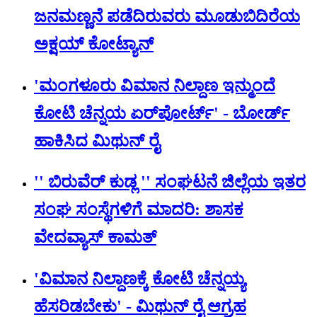
ಜನಮಣ್ಣನೆ ಪಡೆದಿರುವರು ಮೂಡುಬಿದಿರೆಯ
ಅಕ್ಷಯ್ ಕೋಟ್ಯಾನ್
'ಮಂಗಳೂರು ವಿಮಾನ ನಿಲ್ದಾಣ ಇನ್ಮುಂದೆ
ಕೋಟಿ ಚೆನ್ನಯ ಏರ್‌‌ಪೋರ್ಟ್' - ಬೋರ್ಡ್
ಹಾಕಿಸಿದ ಮಿಥುನ್‌ ರೈ
'' ಬಿರುವೆರ್ ಕುಡ್ಲ '' ಸಂಘಟನೆ ಜಿಲ್ಲೆಯ ಇತರ
ಸಂಘ ಸಂಸ್ಥೆಗಳಿಗೆ ಮಾದರಿ: ಶಾಸಕ
ವೇದವ್ಯಾಸ್ ಕಾಮತ್
'ವಿಮಾನ ನಿಲ್ದಾಣಕ್ಕೆ ಕೋಟಿ ಚೆನ್ನಯ್ಯ
ಹೆಸರಿಡಬೇಕು' - ಮಿಥುನ್ ರೈ ಆಗ್ರಹ