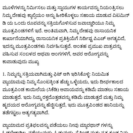
ಮೂಳೆಗಳನ್ನು ನಿರ್ಮಿಸಲು ಮತ್ತು ಸ್ನಾಯುಗಳ ಕಾರ್ಯವನ್ನು ನಿಯಂತ್ರಿಸಲು
ನಿಮ್ಮ ದೇಹವು ಕ್ಯಾಲ್ಸಿಯಂ ಅನ್ನು ಹೀರಿಕೊಳ್ಳಲು ಸಹಾಯ ಮಾಡುವ ವಿಟಮಿನ್
ಡಿ ಯ ಒಂದು ರೂಪವನ್ನು ಸಕ್ರಿಯಗೊಳಿಸುವ ಜವಾಬ್ದಾರಿಯೂ ನಿಮ್ಮ
ಮೂತ್ರಪಿಂಡಗಳಿಗೆ ಇದೆ. ಅಂತಿಮವಾಗಿ, ನಿಮ್ಮ ದೇಹವು ರಾಸಾಯನಿಕ
ಕಾರ್ಖಾನೆಯಾಗಿದ್ದು, ರಾಸಾಯನಿಕ ಪ್ರತಿಕ್ರಿಯೆಗೆ ನಿರ್ದಿಷ್ಟ ಪಿಎಚ್ ಅಗತ್ಯವಿದೆ,
ಇದನ್ನು ಮೂತ್ರಪಿಂಡಗಳು ನಿರ್ವಹಿಸುತ್ತವೆ. ಅಂತಹ ಪ್ರಮುಖ ಪಾತ್ರವನ್ನು
ವಹಿಸುವ ಸಂಬಳದ ಅಥವಾ ಅಂಗಗಳಿಗೆ, ಅವರ ಆರೋಗ್ಯವನ್ನು
ಕಾಪಾಡುವುದು ಮುಖ್ಯ
1. ನಿಮ್ಮನ್ನು ಸಕ್ರಿಯವಾಗಿಮತ್ತು ಫಿಟ್ ಆಗಿ ಇರಿಸಿಕೊಳ್ಳಿ: ನಿಯಮಿತ
ವ್ಯಾಯಾಮವು ನಿಮ್ಮ ಸೊಂಟಕ್ಕಿಂತ ಹೆಚ್ಚು ಒಳ್ಳೆಯದು, ಇದು ದೀರ್ಘಕಾಲದ
ಮೂತ್ರಪಿಂಡ ಕಾಯಿಲೆಯ (ಸಿಕೆಡಿ) ಅಪಾಯವನ್ನು ಕಡಿಮೆ ಮಾಡಲು ಸಹಾಯ
ಮಾಡುತ್ತದೆ. ಇದು ನಿಮ್ಮ ರಕ್ತದೊತ್ತಡವನ್ನು ಕಡಿಮೆ ಮಾಡುತ್ತದೆ ಮತ್ತು ನಿಮ್ಮ
ಹೃದಯದ ಆರೋಗ್ಯವನ್ನು ಹೆಚ್ಚಿಸುತ್ತದೆ, ಇದು ಮೂತ್ರಪಿಂಡದ ಹಾನಿಯನ್ನು
ತಡೆಗಟ್ಟಲು ಅತ್ಯಗತ್ಯವಾಗಿದೆ.
ವ್ಯಾಯಾಮದ ಪ್ರತಿಫಲವನ್ನು ಪಡೆಯಲು ನೀವು ಮ್ಯಾರಥಾನ್ ಗಳನ್ನು
ಓಡಬೇಕಾಗಿಲ್ಲ. ನಡೆಯುವುದು, ಓಡುವುದು, ಸೈಕ್ಲಿಂಗ್ ಮತ್ತು ನೃತ್ಯ ಕೂಡ ನಿಮ್ಮ