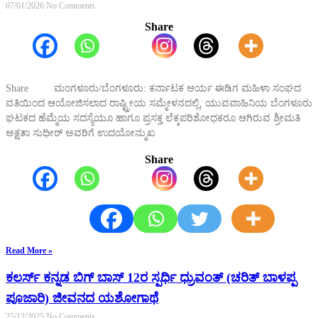
07/01/2026
No Comments
Share
Share ಮಂಗಳೂರು/ಬೆಂಗಳೂರು: ಕರ್ನಾಟಕ ಆರ್ಯ ಈಡಿಗ ಮಹಿಳಾ ಸಂಘದ
ವತಿಯಿಂದ ಆಯೋಜಿಸಲಾದ ರಾಷ್ಟ್ರೀಯ ಸಮ್ಮೇಳನದಲ್ಲಿ, ಯುವವಾಹಿನಿಯ ಬೆಂಗಳೂರು
ಘಟಕದ ಹೆಮ್ಮೆಯ ಸದಸ್ಯೆಯೂ ಹಾಗೂ ಪ್ರಸಕ್ತ ಲೆಕ್ಕಪರಿಶೋಧಕರೂ ಆಗಿರುವ ಶ್ರೀಮತಿ
ಅಕ್ಷತಾ ಸುಧೀರ್ ಅವರಿಗೆ ಉದಯೋನ್ಮುಖ
Share
Read More »
ಕಲರ್ಸ್ ಕನ್ನಡ ಬಿಗ್ ಬಾಸ್ 12ರ ಸ್ಪರ್ಧಿ ಧ್ರುವಂತ್ (ಚರಿತ್ ಬಾಳಪ್ಪ
ಪೂಜಾರಿ) ಜೀವನದ ಯಶೋಗಾಥೆ
25/12/2025
No Comments