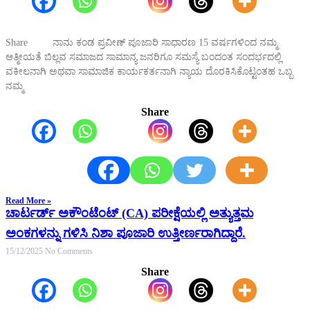
Share ನಾನು ಕಂಡ ಪ್ರವೀಣ್ ಪೂಜಾರಿ ಸಾಧಾರಣ 15 ವರ್ಷಗಳಿಂದ ನಮ್ಮ
ಆತ್ಮೀಯತೆ ಬಿಲ್ಲವ ಸಮಾಜದ ಸಾಮಾನ್ಯ ಜನರಿಗೂ ಸಮಸ್ಯೆ ಬಂದಂತ ಸಂದರ್ಭದಲ್ಲಿ
ವಕೀಲನಾಗಿ ಅಥವಾ ಸಾಮಾಜಿಕ ಕಾರ್ಯಕರ್ತನಾಗಿ ನ್ಯಾಯ ದೊರಕಿಸಿಕೊಟ್ಟಂತಹ ಒಬ್ಬ
ನಮ್ಮ
Share
Read More »
ಚಾರ್ಟರ್ಡ್ ಅಕೌಂಟೆಂಟ್ (CA) ಪರೀಕ್ಷೆಯಲ್ಲಿ ಅತ್ಯುತ್ತಮ
ಅಂಕಗಳನ್ನು ಗಳಿಸಿ ನಿಶಾ ಪೂಜಾರಿ ಉತ್ತೀರ್ಣರಾಗಿದ್ದಾರೆ.
15/12/2025
No Comments
Share