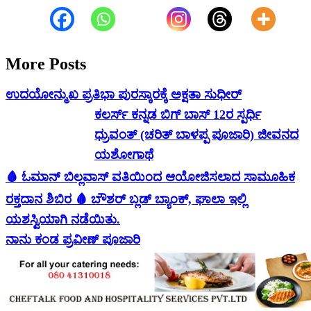
More Posts
ಉದಯೋನ್ಮುಖ ಪ್ರತಿಭಾ ಪುರಸ್ಕಾರಕ್ಕೆ ಅಕ್ಷತಾ ಸುಧೀರ್
ಕಲರ್ಸ್ ಕನ್ನಡ ಬಿಗ್ ಬಾಸ್ 12ರ ಸ್ಪರ್ಧಿ
ಧ್ರುವಂತ್ (ಚರಿತ್ ಬಾಳಪ್ಪ ಪೂಜಾರಿ) ಜೀವನದ
ಯಶೋಗಾಥೆ
🩸 ಓಮಾನ್ ಬಿಲ್ಲವಾಸ್ ವತಿಯಿಂದ ಆಯೋಜಿಸಲಾದ ಸಾಮೂಹಿಕ
ರಕ್ತದಾನ ಶಿಬಿರ 🩸 ಬೌಶರ್ ಬ್ಲಡ್ ಬ್ಯಾಂಕ್, ಘಾಲಾ ಇಲ್ಲಿ
ಯಶಸ್ವಿಯಾಗಿ ನಡೆಯಿತು.
ನಾನು ಕಂಡ ಪ್ರವೀಣ್ ಪೂಜಾರಿ