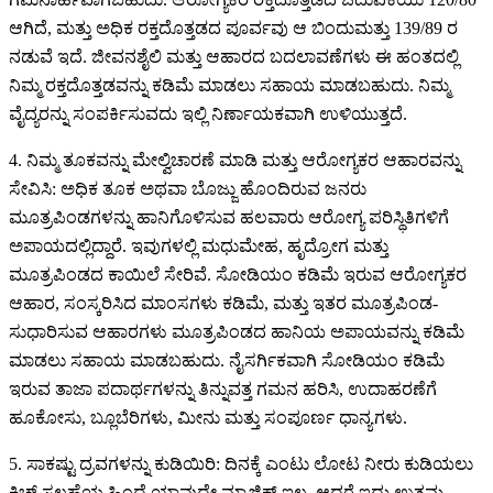
ಆಗಿದೆ, ಮತ್ತು ಅಧಿಕ ರಕ್ತದೊತ್ತಡದ ಪೂರ್ವವು ಆ ಬಿಂದುಮತ್ತು 139/89 ರ
ನಡುವೆ ಇದೆ. ಜೀವನಶೈಲಿ ಮತ್ತು ಆಹಾರದ ಬದಲಾವಣೆಗಳು ಈ ಹಂತದಲ್ಲಿ
ನಿಮ್ಮ ರಕ್ತದೊತ್ತಡವನ್ನು ಕಡಿಮೆ ಮಾಡಲು ಸಹಾಯ ಮಾಡಬಹುದು. ನಿಮ್ಮ
ವೈದ್ಯರನ್ನು ಸಂಪರ್ಕಿಸುವದು ಇಲ್ಲಿ ನಿರ್ಣಾಯಕವಾಗಿ ಉಳಿಯುತ್ತದೆ.
4. ನಿಮ್ಮ ತೂಕವನ್ನು ಮೇಲ್ವಿಚಾರಣೆ ಮಾಡಿ ಮತ್ತು ಆರೋಗ್ಯಕರ ಆಹಾರವನ್ನು
ಸೇವಿಸಿ: ಅಧಿಕ ತೂಕ ಅಥವಾ ಬೊಜ್ಜು ಹೊಂದಿರುವ ಜನರು
ಮೂತ್ರಪಿಂಡಗಳನ್ನು ಹಾನಿಗೊಳಿಸುವ ಹಲವಾರು ಆರೋಗ್ಯ ಪರಿಸ್ಥಿತಿಗಳಿಗೆ
ಅಪಾಯದಲ್ಲಿದ್ದಾರೆ. ಇವುಗಳಲ್ಲಿ ಮಧುಮೇಹ, ಹೃದ್ರೋಗ ಮತ್ತು
ಮೂತ್ರಪಿಂಡದ ಕಾಯಿಲೆ ಸೇರಿವೆ. ಸೋಡಿಯಂ ಕಡಿಮೆ ಇರುವ ಆರೋಗ್ಯಕರ
ಆಹಾರ, ಸಂಸ್ಕರಿಸಿದ ಮಾಂಸಗಳು ಕಡಿಮೆ, ಮತ್ತು ಇತರ ಮೂತ್ರಪಿಂಡ-
ಸುಧಾರಿಸುವ ಆಹಾರಗಳು ಮೂತ್ರಪಿಂಡದ ಹಾನಿಯ ಅಪಾಯವನ್ನು ಕಡಿಮೆ
ಮಾಡಲು ಸಹಾಯ ಮಾಡಬಹುದು. ನೈಸರ್ಗಿಕವಾಗಿ ಸೋಡಿಯಂ ಕಡಿಮೆ
ಇರುವ ತಾಜಾ ಪದಾರ್ಥಗಳನ್ನು ತಿನ್ನುವತ್ತ ಗಮನ ಹರಿಸಿ, ಉದಾಹರಣೆಗೆ
ಹೂಕೋಸು, ಬ್ಲೂಬೆರಿಗಳು, ಮೀನು ಮತ್ತು ಸಂಪೂರ್ಣ ಧಾನ್ಯಗಳು.
5. ಸಾಕಷ್ಟು ದ್ರವಗಳನ್ನು ಕುಡಿಯಿರಿ: ದಿನಕ್ಕೆ ಎಂಟು ಲೋಟ ನೀರು ಕುಡಿಯಲು
ಕ್ಲಿಚ್ ಸಲಹೆಯ ಹಿಂದೆ ಯಾವುದೇ ಮ್ಯಾಜಿಕ್ ಇಲ್ಲ, ಆದರೆ ಇದು ಉತ್ತಮ