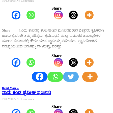
19/12/2025
No Comments
Share
Share ಒಂದು ಕಾಲದಲ್ಲಿ ತುಳುನಾಡಿನ ಮೂಲದವರಾದ ಬಿಲ್ಲವರು ಕೃಷಿಕರಾಗಿ
ಹಾಗೂ ಬೈದರಾಗಿ ತಮ್ಮ ಪರಿಶ್ರಮ, ಶ್ರಮಸಾಧನೆ ಮತ್ತು ಸಾಮಾಜಿಕ ಜವಾಬ್ದಾರಿಗಳ
ಮೂಲಕ ಸಮಾಜದಲ್ಲಿ ಗೌರವಯುತ ಸ್ಥಾನವನ್ನು ಪಡೆದವರು. ಪ್ರಕೃತಿಯೊಂದಿಗೆ
ಸಮನ್ವಯದಿಂದ ಬದುಕನ್ನು ಸಾಗಿಸುತ್ತಾ, ಪರಸ್ಪರ
Share
Read More »
ನಾನು ಕಂಡ ಪ್ರವೀಣ್ ಪೂಜಾರಿ
19/12/2025
No Comments
Share