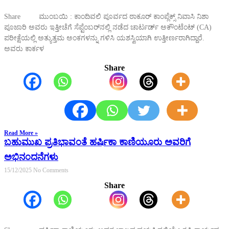
Share ಮುಂಬಯಿ : ಕಾಂದಿವಲಿ ಪೂರ್ವದ ಠಾಕೂರ್ ಕಾಂಪ್ಲೆಕ್ಸ್ ನಿವಾಸಿ ನಿಶಾ
ಪೂಜಾರಿ ಅವರು ಇತ್ತೀಚೆಗೆ ಸೆಪ್ಟೆಂಬರ್‌ನಲ್ಲಿ ನಡೆದ ಚಾರ್ಟರ್ಡ್ ಅಕೌಂಟೆಂಟ್ (CA)
ಪರೀಕ್ಷೆಯಲ್ಲಿ ಅತ್ಯುತ್ತಮ ಅಂಕಗಳನ್ನು ಗಳಿಸಿ ಯಶಸ್ವಿಯಾಗಿ ಉತ್ತೀರ್ಣರಾಗಿದ್ದಾರೆ.
ಅವರು ಕಾರ್ಕಳ
Share
Read More »
ಬಹುಮುಖ ಪ್ರತಿಭಾವಂತೆ ಹರ್ಷಿಕಾ ಕಾಣಿಯೂರು ಅವರಿಗೆ
ಅಭಿನಂದನೆಗಳು
15/12/2025
No Comments
Share