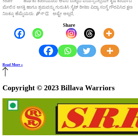
Share ಹರ್ಷಿಕಾ ಕಾಣಿಯೂರು ಅವರ ಬಾಲ್ಯದ ವಯಸ್ಸಿನಲ್ಲಿಯೇ ಕೃಷಿ ಕಾರ್ಯದ
ಮೇಲಿನ ಆಸಕ್ತಿ ಹಾಗೂ ಶ್ರಮವನ್ನು ಗುರುತಿಸಿ ಸೈಟ್ ರೀಟಾ ವಿದ್ಯಾ ಸಂಸ್ಥೆ ಗೌರವಿಸಿದ ಕ್ಷಣ
ನಿಜಕ್ಕೂ ಹೆಮ್ಮೆಯದು. 🌾🌱👏 ಅಷ್ಟೇ ಅಲ್ಲದೆ,
Share
Read More »
Copyright © 2023 Billava Warriors