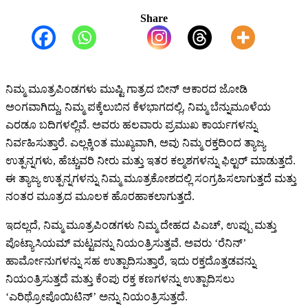
Share
ನಿಮ್ಮ ಮೂತ್ರಪಿಂಡಗಳು ಮುಷ್ಟಿ ಗಾತ್ರದ ಬೀನ್ ಆಕಾರದ ಜೋಡಿ
ಅಂಗವಾಗಿದ್ದು, ನಿಮ್ಮ ಪಕ್ಕೆಲುಬಿನ ಕೆಳಭಾಗದಲ್ಲಿ, ನಿಮ್ಮ ಬೆನ್ನುಮೂಳೆಯ
ಎರಡೂ ಬದಿಗಳಲ್ಲಿವೆ. ಅವರು ಹಲವಾರು ಪ್ರಮುಖ ಕಾರ್ಯಗಳನ್ನು
ನಿರ್ವಹಿಸುತ್ತಾರೆ. ಎಲ್ಲಕ್ಕಿಂತ ಮುಖ್ಯವಾಗಿ, ಅವು ನಿಮ್ಮ ರಕ್ತದಿಂದ ತ್ಯಾಜ್ಯ
ಉತ್ಪನ್ನಗಳು, ಹೆಚ್ಚುವರಿ ನೀರು ಮತ್ತು ಇತರ ಕಲ್ಮಶಗಳನ್ನು ಫಿಲ್ಟರ್ ಮಾಡುತ್ತದೆ.
ಈ ತ್ಯಾಜ್ಯ ಉತ್ಪನ್ನಗಳನ್ನು ನಿಮ್ಮ ಮೂತ್ರಕೋಶದಲ್ಲಿ ಸಂಗ್ರಹಿಸಲಾಗುತ್ತದೆ ಮತ್ತು
ನಂತರ ಮೂತ್ರದ ಮೂಲಕ ಹೊರಹಾಕಲಾಗುತ್ತದೆ.
ಇದಲ್ಲದೆ, ನಿಮ್ಮ ಮೂತ್ರಪಿಂಡಗಳು ನಿಮ್ಮ ದೇಹದ ಪಿಎಚ್, ಉಪ್ಪು ಮತ್ತು
ಪೊಟ್ಯಾಸಿಯಮ್ ಮಟ್ಟವನ್ನು ನಿಯಂತ್ರಿಸುತ್ತವೆ. ಅವರು ‘ರೆನಿನ್’
ಹಾರ್ಮೋನುಗಳನ್ನು ಸಹ ಉತ್ಪಾದಿಸುತ್ತಾರೆ, ಇದು ರಕ್ತದೊತ್ತಡವನ್ನು
ನಿಯಂತ್ರಿಸುತ್ತದೆ ಮತ್ತು ಕೆಂಪು ರಕ್ತ ಕಣಗಳನ್ನು ಉತ್ಪಾದಿಸಲು
‘ಎರಿಥ್ರೋಪೊಯಿಟಿನ್’ ಅನ್ನು ನಿಯಂತ್ರಿಸುತ್ತದೆ.