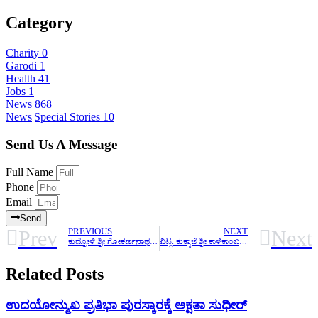
Category
Charity
0
Garodi
1
Health
41
Jobs
1
News
868
News|Special Stories
10
Send Us A Message
Full Name
Phone
Email
Send
Prev
Next
PREVIOUS
NEXT
ಕುದ್ರೋಳಿ ಶ್ರೀ ಗೋಕರ್ಣನಾಥ ಕ್ಷೇತ್ರದಲ್ಲಿ ಬಿಲ್ಲವ ಸಮಾಜದ ಅಭ್ಯುದಯದ ಸಮಾಲೋಚನಾ ಸಭೆಯಲ್ಲಿ ಸಭೆಯಲ್ಲಿ 500 ಕ್ಕೂ ಹೆಚ್ಚು ಸಮಾಜದ ಪ್ರಮುಖರು ಭಾಗವಹಿಸಿದರು
ವಿಟ್ಲ: ಕುಕ್ಕಾಜೆ ಶ್ರೀ ಕಾಳಿಕಾಂಬ ದೇವಿಯ ಬಾಲಾಲಯ ಪ್ರತಿಷ್ಠಾ ಸಂಭ್ರಮ
Related Posts
ಉದಯೋನ್ಮುಖ ಪ್ರತಿಭಾ ಪುರಸ್ಕಾರಕ್ಕೆ ಅಕ್ಷತಾ ಸುಧೀರ್