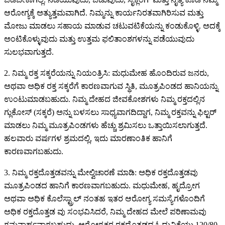
ಆರೋಗ್ಯಕ್ಕೆ ಅತ್ಯುತ್ತಮವಾಗಿದೆ. ನಿಮ್ಮನ್ನು ಕಾರ್ಯನಿರತವಾಗಿರಿಸುವ ಮತ್ತು
ಮೋಜು ಮಾಡಲು ಸಹಾಯ ಮಾಡುವ ಚಟುವಟಿಕೆಯನ್ನು ಕಂಡುಕೊಳ್ಳಿ. ಅದಕ್ಕೆ
ಅಂಟಿಕೊಳ್ಳುವುದು ಮತ್ತು ಉತ್ತಮ ಫಲಿತಾಂಶಗಳನ್ನು ಪಡೆಯುವುದು
ಸುಲಭವಾಗುತ್ತದೆ.
2. ನಿಮ್ಮ ರಕ್ತ ಸಕ್ಕರೆಯನ್ನು ನಿಯಂತ್ರಿಸಿ: ಮಧುಮೇಹ ಹೊಂದಿರುವ ಜನರು,
ಅಥವಾ ಅಧಿಕ ರಕ್ತ ಸಕ್ಕರೆಗೆ ಕಾರಣವಾಗುವ ಸ್ಥಿತಿ, ಮೂತ್ರಪಿಂಡದ ಹಾನಿಯನ್ನು
ಉಂಟುಮಾಡಬಹುದು. ನಿಮ್ಮ ದೇಹದ ಜೀವಕೋಶಗಳು ನಿಮ್ಮ ರಕ್ತದಲ್ಲಿನ
ಗ್ಲುಕೋಸ್ (ಸಕ್ಕರೆ) ಅನ್ನು ಬಳಸಲು ಸಾಧ್ಯವಾಗದಿದ್ದಾಗ, ನಿಮ್ಮ ರಕ್ತವನ್ನು ಫಿಲ್ಟರ್
ಮಾಡಲು ನಿಮ್ಮ ಮೂತ್ರಪಿಂಡಗಳು ಹೆಚ್ಚು ಶ್ರಮಿಸಲು ಒತ್ತಾಯಿಸಲಾಗುತ್ತದೆ.
ಹಲವಾರು ವರ್ಷಗಳ ಶ್ರಮದಲ್ಲಿ, ಇದು ಮಾರಣಾಂತಿಕ ಹಾನಿಗೆ
ಕಾರಣವಾಗಬಹುದು.
3. ನಿಮ್ಮ ರಕ್ತದೊತ್ತಡವನ್ನು ಮೇಲ್ವಿಚಾರಣೆ ಮಾಡಿ: ಅಧಿಕ ರಕ್ತದೊತ್ತಡವು
ಮೂತ್ರಪಿಂಡದ ಹಾನಿಗೆ ಕಾರಣವಾಗಬಹುದು. ಮಧುಮೇಹ, ಹೃದ್ರೋಗ
ಅಥವಾ ಅಧಿಕ ಕೊಲೆಸ್ಟ್ರಾಲ್ ನಂತಹ ಇತರ ಆರೋಗ್ಯ ಸಮಸ್ಯೆಗಳೊಂದಿಗೆ
ಅಧಿಕ ರಕ್ತದೊತ್ತಡ ವು ಸಂಭವಿಸಿದರೆ, ನಿಮ್ಮ ದೇಹದ ಮೇಲೆ ಪರಿಣಾಮವು
ಗಮನಾರ್ಹವಾಗಬಹುದು. ಆರೋಗ್ಯಕರ ರಕ್ತದೊತ್ತಡದ ಓದುವಿಕೆಯು 120/80