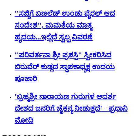
''ಸಜ್ಜಿಗೆ ಬಣಲೆಡ್ ಉಂಡು ವೈರಲ್ ಆದ
ಸಂದೇಶ'', ಮಮತೆಯ ಮಾತೃ
ಹೃದಯ...ಇಲ್ಲಿದೆ ಸ್ವಲ್ಪ ವಿವರಣೆ
''ಪರಿವರ್ತನಾ ಶ್ರೀ ಪ್ರಶಸ್ತಿ" ಸ್ವೀಕರಿಸಿದ
ಬಿರುವೆರ್ ಕುಡ್ಲದ ಸ್ಥಾಪಕಾಧ್ಯಕ್ಷ ಉದಯ
ಪೂಜಾರಿ
'ಬ್ರಹ್ಮಶ್ರೀ ನಾರಾಯಣ ಗುರುಗಳ ಆದರ್ಶ
ದೇಶದ ಜನರಿಗೆ ಚೈತನ್ಯ ನೀಡುತ್ತದೆ' - ಪ್ರಧಾನಿ
ಮೋದಿ