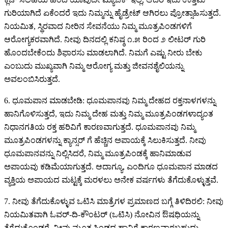
ಗುರಿಯಾಗಿದೆ ಏಕೆಂದರೆ ಇದು ನಿಮ್ಮನ್ನು ಹೈಡ್ರೇಟ್ ಆಗಿರಲು ಪ್ರೋತ್ಸಾಹಿಸುತ್ತದೆ.
ನಿಯಮಿತ, ಸ್ಥಿರವಾದ ನೀರಿನ ಸೇವನೆಯು ನಿಮ್ಮ ಮೂತ್ರಪಿಂಡಗಳಿಗೆ
ಆರೋಗ್ಯಕರವಾಗಿದೆ. ನೀವು ದಿನದಲ್ಲಿ ಕನಿಷ್ಠ ೧.೫ ರಿಂದ ೨ ಲೀಟರ್ ಗುರಿ
ಹೊಂದಬೇಕೆಂದು ಶಿಫಾರಸು ಮಾಡಲಾಗಿದೆ. ನಿಮಗೆ ಎಷ್ಟು ನೀರು ಬೇಕು
ಎಂಬುದು ಮುಖ್ಯವಾಗಿ ನಿಮ್ಮ ಆರೋಗ್ಯ ಮತ್ತು ಜೀವನಶೈಲಿಯನ್ನು
ಅವಲಂಬಿಸಿರುತ್ತದೆ.
6. ಧೂಮಪಾನ ಮಾಡಬೇಡಿ: ಧೂಮಪಾನವು ನಿಮ್ಮ ದೇಹದ ರಕ್ತನಾಳಗಳನ್ನು
ಹಾನಿಗೊಳಿಸುತ್ತದೆ, ಇದು ನಿಮ್ಮ ದೇಹ ಮತ್ತು ನಿಮ್ಮ ಮೂತ್ರಪಿಂಡಗಳಾದ್ಯಂತ
ನಿಧಾನಗತಿಯ ರಕ್ತ ಹರಿವಿಗೆ ಕಾರಣವಾಗುತ್ತದೆ. ಧೂಮಪಾನವು ನಿಮ್ಮ
ಮೂತ್ರಪಿಂಡಗಳನ್ನು ಕ್ಯಾನ್ಸರ್ ಗೆ ಹೆಚ್ಚಿನ ಅಪಾಯಕ್ಕೆ ಸಿಲುಕಿಸುತ್ತದೆ. ನೀವು
ಧೂಮಪಾನವನ್ನು ನಿಲ್ಲಿಸಿದರೆ, ನಿಮ್ಮ ಮೂತ್ರಪಿಂಡಕ್ಕೆ ಹಾನಿಮಾಡುವ
ಅಪಾಯವು ಕಡಿಮೆಯಾಗುತ್ತದೆ. ಆದಾಗ್ಯೂ, ಎಂದಿಗೂ ಧೂಮಪಾನ ಮಾಡದ
ವ್ಯಕ್ತಿಯ ಅಪಾಯದ ಮಟ್ಟಕ್ಕೆ ಮರಳಲು ಅನೇಕ ವರ್ಷಗಳು ತೆಗೆದುಕೊಳ್ಳುತ್ತವೆ.
7. ನೀವು ತೆಗೆದುಕೊಳ್ಳುವ ಒಟಿಸಿ ಮಾತ್ರೆಗಳ ಪ್ರಮಾಣದ ಬಗ್ಗೆ ತಿಳಿದಿರಲಿ: ನೀವು
ನಿಯಮಿತವಾಗಿ ಓವರ್-ದಿ-ಕೌಂಟರ್ (ಒಟಿಸಿ) ನೋವಿನ ಔಷಧಿಯನ್ನು
ತೆಗೆದುಕೊಂಡರೆ, ನೀವು ಮೂತ್ರಪಿಂಡದ ಹಾನಿಗೆ ಕಾರಣವಾಗಬಹುದು.