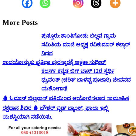
More Posts
ಪುತ್ತೂರು:ಶಾಂತಿಗೋಡು ಬಿಲ್ಲವ ಗ್ರಾಮ
ಸಮಿತಿಯ ಮಾಜಿ ಅಧ್ಯಕ್ಷ ರವಿಕುಮಾರ್ ಕಲ್ಕಾರ್
ನಿಧನ
ಉದಯೋನ್ಮುಖ ಪ್ರತಿಭಾ ಪುರಸ್ಕಾರಕ್ಕೆ ಅಕ್ಷತಾ ಸುಧೀರ್
ಕಲರ್ಸ್ ಕನ್ನಡ ಬಿಗ್ ಬಾಸ್ 12ರ ಸ್ಪರ್ಧಿ
ಧ್ರುವಂತ್ (ಚರಿತ್ ಬಾಳಪ್ಪ ಪೂಜಾರಿ) ಜೀವನದ
ಯಶೋಗಾಥೆ
🩸 ಓಮಾನ್ ಬಿಲ್ಲವಾಸ್ ವತಿಯಿಂದ ಆಯೋಜಿಸಲಾದ ಸಾಮೂಹಿಕ
ರಕ್ತದಾನ ಶಿಬಿರ 🩸 ಬೌಶರ್ ಬ್ಲಡ್ ಬ್ಯಾಂಕ್, ಘಾಲಾ ಇಲ್ಲಿ
ಯಶಸ್ವಿಯಾಗಿ ನಡೆಯಿತು.