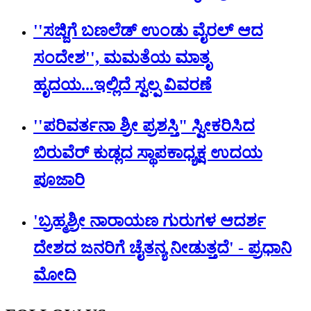
''ಸಜ್ಜಿಗೆ ಬಣಲೆಡ್ ಉಂಡು ವೈರಲ್ ಆದ
ಸಂದೇಶ'', ಮಮತೆಯ ಮಾತೃ
ಹೃದಯ...ಇಲ್ಲಿದೆ ಸ್ವಲ್ಪ ವಿವರಣೆ
''ಪರಿವರ್ತನಾ ಶ್ರೀ ಪ್ರಶಸ್ತಿ" ಸ್ವೀಕರಿಸಿದ
ಬಿರುವೆರ್ ಕುಡ್ಲದ ಸ್ಥಾಪಕಾಧ್ಯಕ್ಷ ಉದಯ
ಪೂಜಾರಿ
'ಬ್ರಹ್ಮಶ್ರೀ ನಾರಾಯಣ ಗುರುಗಳ ಆದರ್ಶ
ದೇಶದ ಜನರಿಗೆ ಚೈತನ್ಯ ನೀಡುತ್ತದೆ' - ಪ್ರಧಾನಿ
ಮೋದಿ