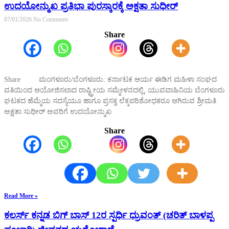
ಉದಯೋನ್ಮುಖ ಪ್ರತಿಭಾ ಪುರಸ್ಕಾರಕ್ಕೆ ಅಕ್ಷತಾ ಸುಧೀರ್
07/01/2026
No Comments
Share
Share ಮಂಗಳೂರು/ಬೆಂಗಳೂರು: ಕರ್ನಾಟಕ ಆರ್ಯ ಈಡಿಗ ಮಹಿಳಾ ಸಂಘದ
ವತಿಯಿಂದ ಆಯೋಜಿಸಲಾದ ರಾಷ್ಟ್ರೀಯ ಸಮ್ಮೇಳನದಲ್ಲಿ, ಯುವವಾಹಿನಿಯ ಬೆಂಗಳೂರು
ಘಟಕದ ಹೆಮ್ಮೆಯ ಸದಸ್ಯೆಯೂ ಹಾಗೂ ಪ್ರಸಕ್ತ ಲೆಕ್ಕಪರಿಶೋಧಕರೂ ಆಗಿರುವ ಶ್ರೀಮತಿ
ಅಕ್ಷತಾ ಸುಧೀರ್ ಅವರಿಗೆ ಉದಯೋನ್ಮುಖ
Share
Read More »
ಕಲರ್ಸ್ ಕನ್ನಡ ಬಿಗ್ ಬಾಸ್ 12ರ ಸ್ಪರ್ಧಿ ಧ್ರುವಂತ್ (ಚರಿತ್ ಬಾಳಪ್ಪ