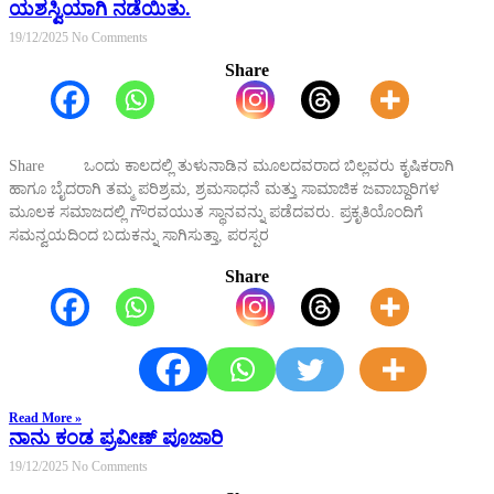
ಯಶಸ್ವಿಯಾಗಿ ನಡೆಯಿತು.
19/12/2025
No Comments
Share
Share ಒಂದು ಕಾಲದಲ್ಲಿ ತುಳುನಾಡಿನ ಮೂಲದವರಾದ ಬಿಲ್ಲವರು ಕೃಷಿಕರಾಗಿ
ಹಾಗೂ ಬೈದರಾಗಿ ತಮ್ಮ ಪರಿಶ್ರಮ, ಶ್ರಮಸಾಧನೆ ಮತ್ತು ಸಾಮಾಜಿಕ ಜವಾಬ್ದಾರಿಗಳ
ಮೂಲಕ ಸಮಾಜದಲ್ಲಿ ಗೌರವಯುತ ಸ್ಥಾನವನ್ನು ಪಡೆದವರು. ಪ್ರಕೃತಿಯೊಂದಿಗೆ
ಸಮನ್ವಯದಿಂದ ಬದುಕನ್ನು ಸಾಗಿಸುತ್ತಾ, ಪರಸ್ಪರ
Share
Read More »
ನಾನು ಕಂಡ ಪ್ರವೀಣ್ ಪೂಜಾರಿ
19/12/2025
No Comments