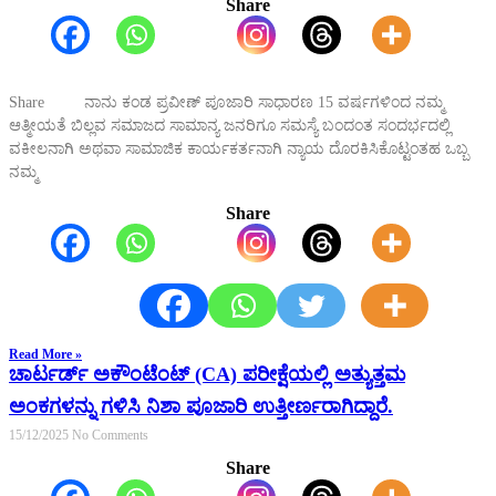
Share
Share ನಾನು ಕಂಡ ಪ್ರವೀಣ್ ಪೂಜಾರಿ ಸಾಧಾರಣ 15 ವರ್ಷಗಳಿಂದ ನಮ್ಮ
ಆತ್ಮೀಯತೆ ಬಿಲ್ಲವ ಸಮಾಜದ ಸಾಮಾನ್ಯ ಜನರಿಗೂ ಸಮಸ್ಯೆ ಬಂದಂತ ಸಂದರ್ಭದಲ್ಲಿ
ವಕೀಲನಾಗಿ ಅಥವಾ ಸಾಮಾಜಿಕ ಕಾರ್ಯಕರ್ತನಾಗಿ ನ್ಯಾಯ ದೊರಕಿಸಿಕೊಟ್ಟಂತಹ ಒಬ್ಬ
ನಮ್ಮ
Share
Read More »
ಚಾರ್ಟರ್ಡ್ ಅಕೌಂಟೆಂಟ್ (CA) ಪರೀಕ್ಷೆಯಲ್ಲಿ ಅತ್ಯುತ್ತಮ
ಅಂಕಗಳನ್ನು ಗಳಿಸಿ ನಿಶಾ ಪೂಜಾರಿ ಉತ್ತೀರ್ಣರಾಗಿದ್ದಾರೆ.
15/12/2025
No Comments
Share