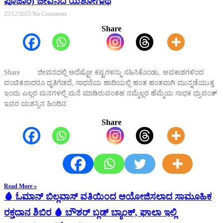
ಪೂಜಾರಿ) ಜೀವನದ ಯಶೋಗಾಥೆ
25/12/2025
No Comments
Share
Share ಜೀವನದಲ್ಲಿ ಅದೆಷ್ಟೋ ಕಷ್ಟಗಳನ್ನು ಸಹಿಸಿಕೊಂಡು, ಅವಕಾಶಗಳಿಂದ
ವಂಚಿತನಾದರೂ ಧೃತಿಗೆಡದೆ, ಸಾಧನೆಯ ಹಾದಿಯಲ್ಲಿ ಹಂತ ಹಂತವಾಗಿ ಮುನ್ನಡೆಯುತ್ತ
ಇಂದು ಎಲ್ಲರ ಮನಗಳಲ್ಲಿ ಮನೆ ಮಾಡಿರುವಂತಹ ನಮ್ಮೆಲ್ಲರ ಹೆಮ್ಮೆಯ ಸಾಧಕ ಧ್ರುವಂತ್
ಇವರ ಯಶಸ್ಸಿನ ಹಿಂದಿನ
Share
Read More »
🩸 ಓಮಾನ್ ಬಿಲ್ಲವಾಸ್ ವತಿಯಿಂದ ಆಯೋಜಿಸಲಾದ ಸಾಮೂಹಿಕ
ರಕ್ತದಾನ ಶಿಬಿರ 🩸 ಬೌಶರ್ ಬ್ಲಡ್ ಬ್ಯಾಂಕ್, ಘಾಲಾ ಇಲ್ಲಿ