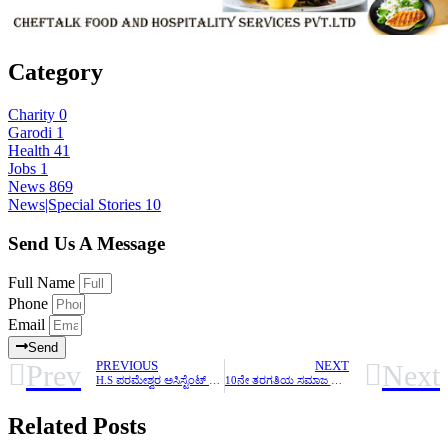
Category
Charity
0
Garodi
1
Health
41
Jobs
1
News
869
News|Special Stories
10
Send Us A Message
Full Name
Phone
Email
Send
Prev
Next
PREVIOUS
NEXT
H.S ಪರಮೇಶ್ವರ ಅಸಿಸ್ಟೆಂಟ್ ಕಮಿಷನರ್ ಆಫ್ ಪೊಲೀಸ್.ಸಿಸಿಬಿ ”ಡಾ.ಪುನೀತ್ ರಾಜ್ ಕುಮಾರ್” ಪ್ರಶಸ್ತಿ ಪ್ರಧಾನ
10ನೇ ತರಗತಿಯ ಸಮಾಜ ವಿಜ್ಞಾನ ಪಠ್ಯಪುಸ್ತಕದಲ್ಲಿ ನಾರಾಯಣಗುರು ಮತ್ತು ಪೆರಿಯಾರ್ ಅವರ ಕುರಿತಾದ ಪಠ್ಯಭಾಗವನ್ನು ಪಠ್ಯಪುಸ್ತಕ ಪರಿಷ್ಕರಣ ಸಮಿತಿ ಕೈಬಿಟ್ಟಿದ್ದು ಖಂಡನೀಯ ಪದ್ಮರಾಜ್ ಆರ್
Related Posts