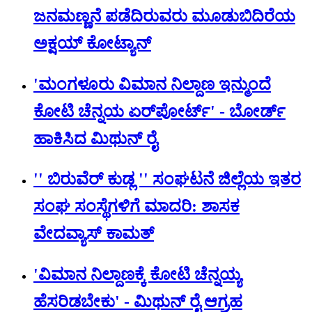
ಜನಮಣ್ಣನೆ ಪಡೆದಿರುವರು ಮೂಡುಬಿದಿರೆಯ
ಅಕ್ಷಯ್ ಕೋಟ್ಯಾನ್
'ಮಂಗಳೂರು ವಿಮಾನ ನಿಲ್ದಾಣ ಇನ್ಮುಂದೆ
ಕೋಟಿ ಚೆನ್ನಯ ಏರ್‌‌ಪೋರ್ಟ್' - ಬೋರ್ಡ್
ಹಾಕಿಸಿದ ಮಿಥುನ್‌ ರೈ
'' ಬಿರುವೆರ್ ಕುಡ್ಲ '' ಸಂಘಟನೆ ಜಿಲ್ಲೆಯ ಇತರ
ಸಂಘ ಸಂಸ್ಥೆಗಳಿಗೆ ಮಾದರಿ: ಶಾಸಕ
ವೇದವ್ಯಾಸ್ ಕಾಮತ್
'ವಿಮಾನ ನಿಲ್ದಾಣಕ್ಕೆ ಕೋಟಿ ಚೆನ್ನಯ್ಯ
ಹೆಸರಿಡಬೇಕು' - ಮಿಥುನ್ ರೈ ಆಗ್ರಹ