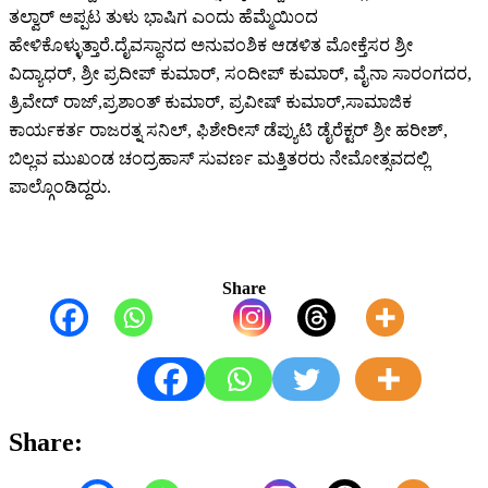
ತಲ್ವಾರ್ ಅಪ್ಪಟ ತುಳು ಭಾಷಿಗ ಎಂದು ಹೆಮ್ಮೆಯಿಂದ
ಹೇಳಿಕೊಳ್ಳುತ್ತಾರೆ.ದೈವಸ್ಥಾನದ ಅನುವಂಶಿಕ ಆಡಳಿತ ಮೋಕ್ತೆಸರ ಶ್ರೀ
ವಿದ್ಯಾಧರ್, ಶ್ರೀ ಪ್ರದೀಪ್ ಕುಮಾರ್, ಸಂದೀಪ್ ಕುಮಾರ್, ವೈನಾ ಸಾರಂಗದರ,
ತ್ರಿವೇದ್ ರಾಜ್,ಪ್ರಶಾಂತ್ ಕುಮಾರ್, ಪ್ರವೀಷ್ ಕುಮಾರ್,ಸಾಮಾಜಿಕ
ಕಾರ್ಯಕರ್ತ ರಾಜರತ್ನ ಸನಿಲ್, ಫಿಶೇರೀಸ್ ಡೆಪ್ಯುಟಿ ಡೈರೆಕ್ಟರ್ ಶ್ರೀ ಹರೀಶ್,
ಬಿಲ್ಲವ ಮುಖಂಡ ಚಂದ್ರಹಾಸ್ ಸುವರ್ಣ ಮತ್ತಿತರರು ನೇಮೋತ್ಸವದಲ್ಲಿ
ಪಾಲ್ಗೊಂಡಿದ್ದರು.
Share
Share: