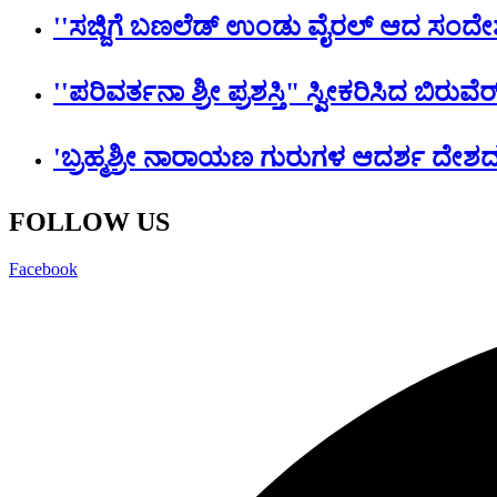
''ಸಜ್ಜಿಗೆ ಬಣಲೆಡ್ ಉಂಡು ವೈರಲ್ ಆದ ಸಂದೇಶ
''ಪರಿವರ್ತನಾ ಶ್ರೀ ಪ್ರಶಸ್ತಿ" ಸ್ವೀಕರಿಸಿದ ಬಿರು
'ಬ್ರಹ್ಮಶ್ರೀ ನಾರಾಯಣ ಗುರುಗಳ ಆದರ್ಶ ದೇಶದ ಜ
FOLLOW US
Facebook