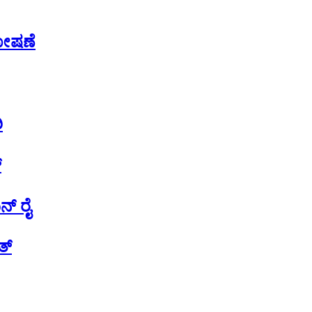
ಘೋಷಣೆ
ಿ
್
್‌ ರೈ
ತ್