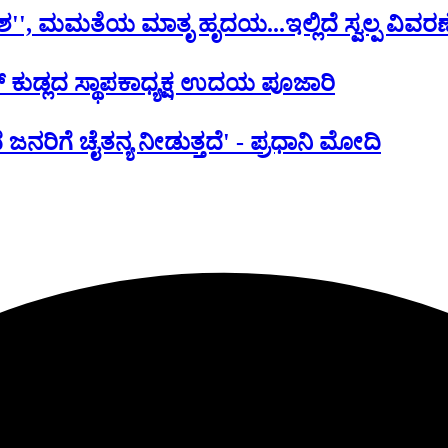
'', ಮಮತೆಯ ಮಾತೃ ಹೃದಯ...ಇಲ್ಲಿದೆ ಸ್ವಲ್ಪ ವಿವರಣ
ವೆರ್ ಕುಡ್ಲದ ಸ್ಥಾಪಕಾಧ್ಯಕ್ಷ ಉದಯ ಪೂಜಾರಿ
ನರಿಗೆ ಚೈತನ್ಯ ನೀಡುತ್ತದೆ' - ಪ್ರಧಾನಿ ಮೋದಿ