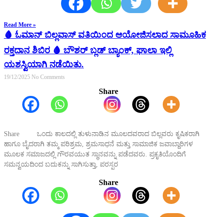
Read More »
🩸 ಓಮಾನ್ ಬಿಲ್ಲವಾಸ್ ವತಿಯಿಂದ ಆಯೋಜಿಸಲಾದ ಸಾಮೂಹಿಕ
ರಕ್ತದಾನ ಶಿಬಿರ 🩸 ಬೌಶರ್ ಬ್ಲಡ್ ಬ್ಯಾಂಕ್, ಘಾಲಾ ಇಲ್ಲಿ
ಯಶಸ್ವಿಯಾಗಿ ನಡೆಯಿತು.
19/12/2025
No Comments
Share
Share ಒಂದು ಕಾಲದಲ್ಲಿ ತುಳುನಾಡಿನ ಮೂಲದವರಾದ ಬಿಲ್ಲವರು ಕೃಷಿಕರಾಗಿ
ಹಾಗೂ ಬೈದರಾಗಿ ತಮ್ಮ ಪರಿಶ್ರಮ, ಶ್ರಮಸಾಧನೆ ಮತ್ತು ಸಾಮಾಜಿಕ ಜವಾಬ್ದಾರಿಗಳ
ಮೂಲಕ ಸಮಾಜದಲ್ಲಿ ಗೌರವಯುತ ಸ್ಥಾನವನ್ನು ಪಡೆದವರು. ಪ್ರಕೃತಿಯೊಂದಿಗೆ
ಸಮನ್ವಯದಿಂದ ಬದುಕನ್ನು ಸಾಗಿಸುತ್ತಾ, ಪರಸ್ಪರ
Share