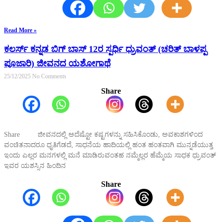
Read More »
ಕಲರ್ಸ್ ಕನ್ನಡ ಬಿಗ್ ಬಾಸ್ 12ರ ಸ್ಪರ್ಧಿ ಧ್ರುವಂತ್ (ಚರಿತ್ ಬಾಳಪ್ಪ
ಪೂಜಾರಿ) ಜೀವನದ ಯಶೋಗಾಥೆ
25/12/2025
No Comments
Share
Share ಜೀವನದಲ್ಲಿ ಅದೆಷ್ಟೋ ಕಷ್ಟಗಳನ್ನು ಸಹಿಸಿಕೊಂಡು, ಅವಕಾಶಗಳಿಂದ
ವಂಚಿತನಾದರೂ ಧೃತಿಗೆಡದೆ, ಸಾಧನೆಯ ಹಾದಿಯಲ್ಲಿ ಹಂತ ಹಂತವಾಗಿ ಮುನ್ನಡೆಯುತ್ತ
ಇಂದು ಎಲ್ಲರ ಮನಗಳಲ್ಲಿ ಮನೆ ಮಾಡಿರುವಂತಹ ನಮ್ಮೆಲ್ಲರ ಹೆಮ್ಮೆಯ ಸಾಧಕ ಧ್ರುವಂತ್
ಇವರ ಯಶಸ್ಸಿನ ಹಿಂದಿನ
Share