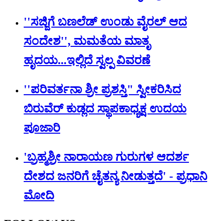
''ಸಜ್ಜಿಗೆ ಬಣಲೆಡ್ ಉಂಡು ವೈರಲ್ ಆದ
ಸಂದೇಶ'', ಮಮತೆಯ ಮಾತೃ
ಹೃದಯ...ಇಲ್ಲಿದೆ ಸ್ವಲ್ಪ ವಿವರಣೆ
''ಪರಿವರ್ತನಾ ಶ್ರೀ ಪ್ರಶಸ್ತಿ" ಸ್ವೀಕರಿಸಿದ
ಬಿರುವೆರ್ ಕುಡ್ಲದ ಸ್ಥಾಪಕಾಧ್ಯಕ್ಷ ಉದಯ
ಪೂಜಾರಿ
'ಬ್ರಹ್ಮಶ್ರೀ ನಾರಾಯಣ ಗುರುಗಳ ಆದರ್ಶ
ದೇಶದ ಜನರಿಗೆ ಚೈತನ್ಯ ನೀಡುತ್ತದೆ' - ಪ್ರಧಾನಿ
ಮೋದಿ