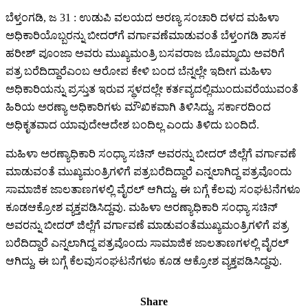
ಬೆಳ್ತಂಗಡಿ
,
ಜ
31 :
ಉಡುಪಿ
ವಲಯದ
ಅರಣ್ಯ
ಸಂಚಾರಿ
ದಳದ
ಮಹಿಳಾ
ಅಧಿಕಾರಿಯೊಬ್ಬರನ್ನು
ಬೀದರ್‌ಗೆ
ವರ್ಗಾವಣೆ
ಮಾಡುವಂತೆ
ಬೆಳ್ತಂಗಡಿ
ಶಾಸಕ
ಹರೀಶ್
ಪೂಂಜಾ
ಅವರು
ಮುಖ್ಯಮಂತ್ರಿ
ಬಸವರಾಜ
ಬೊಮ್ಮಾಯಿ
ಅವರಿಗೆ
ಪತ್ರ
ಬರೆದಿದ್ದಾರೆ
ಎಂಬ
ಆರೋಪ
ಕೇಳಿ
ಬಂದ
ಬೆನ್ನಲ್ಲೇ
ಇದೀಗ
ಮಹಿಳಾ
ಅಧಿಕಾರಿಯನ್ನು
ಪ್ರಸ್ತುತ
ಇರುವ
ಸ್ಥಳದಲ್ಲೇ
ಕರ್ತವ್ಯದಲ್ಲಿ
ಮುಂದುವರೆಯುವಂತೆ
ಹಿರಿಯ
ಅರಣ್ಯಾ
ಅಧಿಕಾರಿಗಳು
ಮೌಖಿಕವಾಗಿ
ತಿಳಿಸಿದ್ದು
,
ಸರ್ಕಾರದಿಂದ
ಅಧಿಕೃತವಾದ
ಯಾವುದೇ
ಆದೇಶ
ಬಂದಿಲ್ಲ
ಎಂದು
ತಿಳಿದು
ಬಂದಿದೆ
.
ಮಹಿಳಾ
ಅರಣ್ಯಾಧಿಕಾರಿ
ಸಂಧ್ಯಾ
ಸಚಿನ್
ಅವರನ್ನು
ಬೀದರ್
ಜಿಲ್ಲೆಗೆ
ವರ್ಗಾವಣೆ
ಮಾಡುವಂತೆ
ಮುಖ್ಯಮಂತ್ರಿಗಳಿಗೆ
ಪತ್ರ
ಬರೆದಿದ್ದಾರೆ
ಎನ್ನಲಾಗಿದ್ದ
ಪತ್ರವೊಂದು
ಸಾಮಾಜಿಕ
ಜಾಲತಾಣಗಳಲ್ಲಿ
ವೈರಲ್
ಆಗಿದ್ದು
,
ಈ
ಬಗ್ಗೆ
ಕೆಲವು
ಸಂಘಟನೆಗಳೂ
ಕೂಡ
ಆಕ್ರೋಶ
ವ್ಯಕ್ತಪಡಿಸಿದ್ದವು
.
ಮಹಿಳಾ
ಅರಣ್ಯಾಧಿಕಾರಿ
ಸಂಧ್ಯಾ
ಸಚಿನ್
ಅವರನ್ನು
ಬೀದರ್
ಜಿಲ್ಲೆಗೆ
ವರ್ಗಾವಣೆ
ಮಾಡುವಂತೆ
ಮುಖ್ಯಮಂತ್ರಿಗಳಿಗೆ
ಪತ್ರ
ಬರೆದಿದ್ದಾರೆ
ಎನ್ನಲಾಗಿದ್ದ
ಪತ್ರವೊಂದು
ಸಾಮಾಜಿಕ
ಜಾಲತಾಣಗಳಲ್ಲಿ
ವೈರಲ್
ಆಗಿದ್ದು
,
ಈ
ಬಗ್ಗೆ
ಕೆಲವು
ಸಂಘಟನೆಗಳೂ
ಕೂಡ
ಆಕ್ರೋಶ
ವ್ಯಕ್ತಪಡಿಸಿದ್ದವು
.
Share