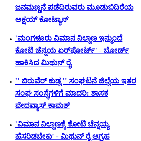
ಜನಮಣ್ಣನೆ ಪಡೆದಿರುವರು ಮೂಡುಬಿದಿರೆಯ
ಅಕ್ಷಯ್ ಕೋಟ್ಯಾನ್
'ಮಂಗಳೂರು ವಿಮಾನ ನಿಲ್ದಾಣ ಇನ್ಮುಂದೆ
ಕೋಟಿ ಚೆನ್ನಯ ಏರ್‌‌ಪೋರ್ಟ್' - ಬೋರ್ಡ್
ಹಾಕಿಸಿದ ಮಿಥುನ್‌ ರೈ
'' ಬಿರುವೆರ್ ಕುಡ್ಲ '' ಸಂಘಟನೆ ಜಿಲ್ಲೆಯ ಇತರ
ಸಂಘ ಸಂಸ್ಥೆಗಳಿಗೆ ಮಾದರಿ: ಶಾಸಕ
ವೇದವ್ಯಾಸ್ ಕಾಮತ್
'ವಿಮಾನ ನಿಲ್ದಾಣಕ್ಕೆ ಕೋಟಿ ಚೆನ್ನಯ್ಯ
ಹೆಸರಿಡಬೇಕು' - ಮಿಥುನ್ ರೈ ಆಗ್ರಹ