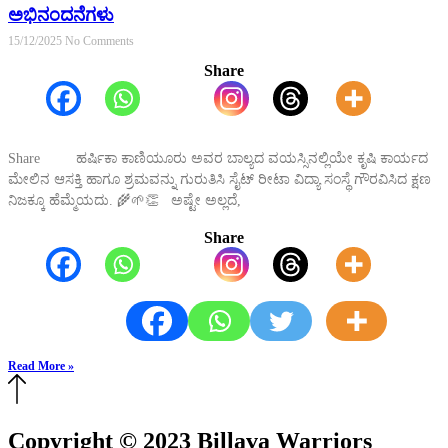
ಅಭಿನಂದನೆಗಳು
15/12/2025
No Comments
Share
Share ಹರ್ಷಿಕಾ ಕಾಣಿಯೂರು ಅವರ ಬಾಲ್ಯದ ವಯಸ್ಸಿನಲ್ಲಿಯೇ ಕೃಷಿ ಕಾರ್ಯದ
ಮೇಲಿನ ಆಸಕ್ತಿ ಹಾಗೂ ಶ್ರಮವನ್ನು ಗುರುತಿಸಿ ಸೈಟ್ ರೀಟಾ ವಿದ್ಯಾ ಸಂಸ್ಥೆ ಗೌರವಿಸಿದ ಕ್ಷಣ
ನಿಜಕ್ಕೂ ಹೆಮ್ಮೆಯದು. 🌾🌱👏 ಅಷ್ಟೇ ಅಲ್ಲದೆ,
Share
Read More »
Copyright © 2023 Billava Warriors