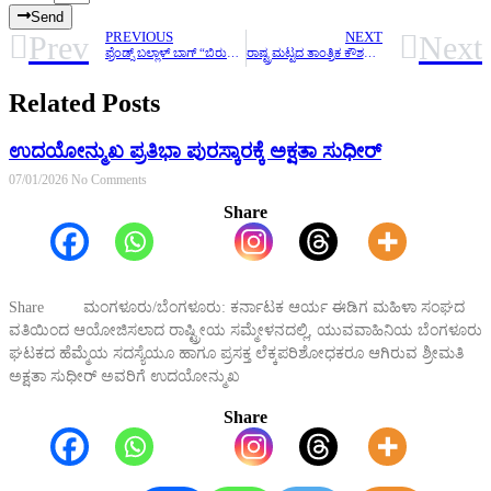
Send
Prev
Next
PREVIOUS
NEXT
ಫ್ರೆಂಡ್ಸ್ ಬಲ್ಲಾಳ್ ಬಾಗ್ “ಬಿರುವೆರ್ ಕುಡ್ಲದ ” ಉದಯಣ್ಣ ಓರ್ವ ವ್ಯಕ್ತಿಯಲ್ಲ ಸಮಾಜದ ಶಕ್ತಿ..
ರಾಷ್ಟ್ರಮಟ್ಟದ ತಾಂತ್ರಿಕ ಕೌಶಲ ಸ್ಪರ್ಧೆ ಮಂಗಳೂರಿನ ರಾಘವೇಂದ್ರ ಪೂಜಾರಿ ಚಿನ್ನದ ಪದಕ
Related Posts
ಉದಯೋನ್ಮುಖ ಪ್ರತಿಭಾ ಪುರಸ್ಕಾರಕ್ಕೆ ಅಕ್ಷತಾ ಸುಧೀರ್
07/01/2026
No Comments
Share
Share ಮಂಗಳೂರು/ಬೆಂಗಳೂರು: ಕರ್ನಾಟಕ ಆರ್ಯ ಈಡಿಗ ಮಹಿಳಾ ಸಂಘದ
ವತಿಯಿಂದ ಆಯೋಜಿಸಲಾದ ರಾಷ್ಟ್ರೀಯ ಸಮ್ಮೇಳನದಲ್ಲಿ, ಯುವವಾಹಿನಿಯ ಬೆಂಗಳೂರು
ಘಟಕದ ಹೆಮ್ಮೆಯ ಸದಸ್ಯೆಯೂ ಹಾಗೂ ಪ್ರಸಕ್ತ ಲೆಕ್ಕಪರಿಶೋಧಕರೂ ಆಗಿರುವ ಶ್ರೀಮತಿ
ಅಕ್ಷತಾ ಸುಧೀರ್ ಅವರಿಗೆ ಉದಯೋನ್ಮುಖ
Share