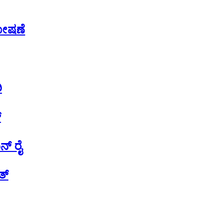
ಘೋಷಣೆ
ಿ
್
್‌ ರೈ
ತ್