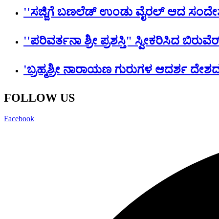
''ಸಜ್ಜಿಗೆ ಬಣಲೆಡ್ ಉಂಡು ವೈರಲ್ ಆದ ಸಂದೇಶ
''ಪರಿವರ್ತನಾ ಶ್ರೀ ಪ್ರಶಸ್ತಿ" ಸ್ವೀಕರಿಸಿದ ಬಿರು
'ಬ್ರಹ್ಮಶ್ರೀ ನಾರಾಯಣ ಗುರುಗಳ ಆದರ್ಶ ದೇಶದ ಜ
FOLLOW US
Facebook