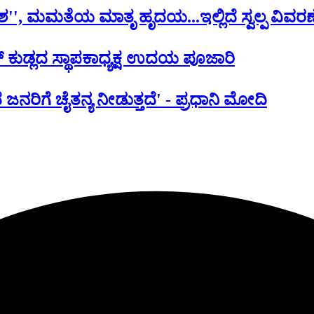
'', ಮಮತೆಯ ಮಾತೃ ಹೃದಯ...ಇಲ್ಲಿದೆ ಸ್ವಲ್ಪ ವಿವರಣ
ವೆರ್ ಕುಡ್ಲದ ಸ್ಥಾಪಕಾಧ್ಯಕ್ಷ ಉದಯ ಪೂಜಾರಿ
ನರಿಗೆ ಚೈತನ್ಯ ನೀಡುತ್ತದೆ' - ಪ್ರಧಾನಿ ಮೋದಿ