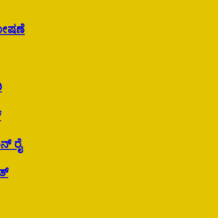
ಘೋಷಣೆ
ಿ
್
್‌ ರೈ
ತ್