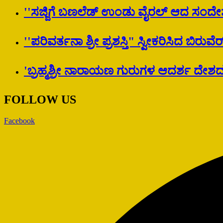
''ಸಜ್ಜಿಗೆ ಬಣಲೆಡ್ ಉಂಡು ವೈರಲ್ ಆದ ಸಂದೇಶ
''ಪರಿವರ್ತನಾ ಶ್ರೀ ಪ್ರಶಸ್ತಿ" ಸ್ವೀಕರಿಸಿದ ಬಿರು
'ಬ್ರಹ್ಮಶ್ರೀ ನಾರಾಯಣ ಗುರುಗಳ ಆದರ್ಶ ದೇಶದ ಜ
FOLLOW US
Facebook