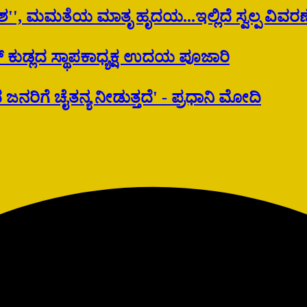
'', ಮಮತೆಯ ಮಾತೃ ಹೃದಯ...ಇಲ್ಲಿದೆ ಸ್ವಲ್ಪ ವಿವರಣ
ವೆರ್ ಕುಡ್ಲದ ಸ್ಥಾಪಕಾಧ್ಯಕ್ಷ ಉದಯ ಪೂಜಾರಿ
ನರಿಗೆ ಚೈತನ್ಯ ನೀಡುತ್ತದೆ' - ಪ್ರಧಾನಿ ಮೋದಿ