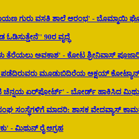
 ನಾರಾಯಣ ಗುರು ವಸತಿ ಶಾಲೆ ಆರಂಭ' - ಬೊಮ್ಮಾಯಿ 
ಡ ಓಡಿಸುತ್ತೇನೆ'' 90ರ ವೃದ್ಧೆ
ಿಗಳು ತೆರೆಯಲು ಅವಕಾಶ' - ಕೋಟ ಶ್ರೀನಿವಾಸ್ ಪೂಜಾರ
 ಪಡೆದಿರುವರು ಮೂಡುಬಿದಿರೆಯ ಅಕ್ಷಯ್ ಕೋಟ್ಯಾನ
ಚೆನ್ನಯ ಏರ್‌‌ಪೋರ್ಟ್' - ಬೋರ್ಡ್ ಹಾಕಿಸಿದ ಮಿಥುನ
ರ ಸಂಘ ಸಂಸ್ಥೆಗಳಿಗೆ ಮಾದರಿ: ಶಾಸಕ ವೇದವ್ಯಾಸ್ ಕಾಮ
ಕು' - ಮಿಥುನ್ ರೈ ಆಗ್ರಹ