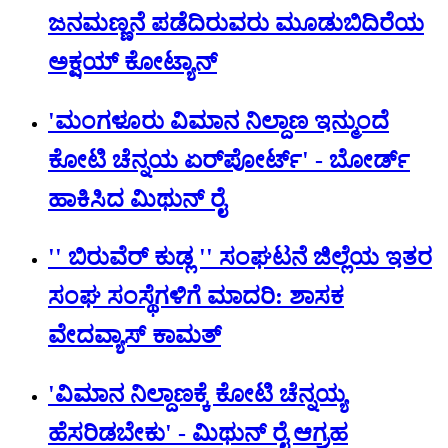
ಜನಮಣ್ಣನೆ ಪಡೆದಿರುವರು ಮೂಡುಬಿದಿರೆಯ
ಅಕ್ಷಯ್ ಕೋಟ್ಯಾನ್
'ಮಂಗಳೂರು ವಿಮಾನ ನಿಲ್ದಾಣ ಇನ್ಮುಂದೆ
ಕೋಟಿ ಚೆನ್ನಯ ಏರ್‌‌ಪೋರ್ಟ್' - ಬೋರ್ಡ್
ಹಾಕಿಸಿದ ಮಿಥುನ್‌ ರೈ
'' ಬಿರುವೆರ್ ಕುಡ್ಲ '' ಸಂಘಟನೆ ಜಿಲ್ಲೆಯ ಇತರ
ಸಂಘ ಸಂಸ್ಥೆಗಳಿಗೆ ಮಾದರಿ: ಶಾಸಕ
ವೇದವ್ಯಾಸ್ ಕಾಮತ್
'ವಿಮಾನ ನಿಲ್ದಾಣಕ್ಕೆ ಕೋಟಿ ಚೆನ್ನಯ್ಯ
ಹೆಸರಿಡಬೇಕು' - ಮಿಥುನ್ ರೈ ಆಗ್ರಹ