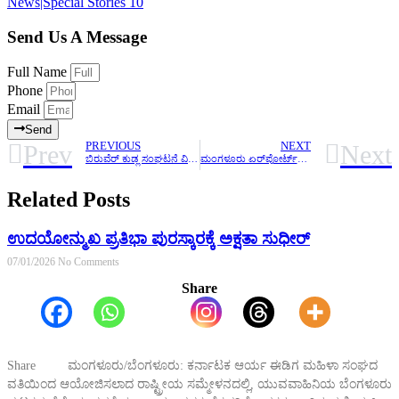
News|Special Stories
10
Send Us A Message
Full Name
Phone
Email
Send
Prev
Next
PREVIOUS
NEXT
ಬಿರುವೆರ್‌ ಕುಡ್ಲ ಸಂಘಟನೆ ವಿರುದ್ಧದ ಆರೋಪಕ್ಕೆ ಶರಣ್‌ ಪಂಪ್‌ವೆಲ್‌ ಕ್ಷಮೆಯಾಚಿಸದಿದ್ದರೆ ಪ್ರತಿಭಟನೆಯ ಎಚ್ಚರಿಕೆ
ಮಂಗಳೂರು ಏರ್‌ಪೋರ್ಟ್‌ಗೆ ಕೋಟಿ-ಚೆನ್ನಯ ಹೆಸರಿಡುವಂತೆ ಒತ್ತಾಯಿಸಿ ಬಿಲ್ಲವ ಬ್ರಿಗೇಡ್‌ನಿಂದ ಸ್ಟಿಕ್ಕರ್‌ ಅಭಿಯಾನ
Related Posts
ಉದಯೋನ್ಮುಖ ಪ್ರತಿಭಾ ಪುರಸ್ಕಾರಕ್ಕೆ ಅಕ್ಷತಾ ಸುಧೀರ್
07/01/2026
No Comments
Share
Share ಮಂಗಳೂರು/ಬೆಂಗಳೂರು: ಕರ್ನಾಟಕ ಆರ್ಯ ಈಡಿಗ ಮಹಿಳಾ ಸಂಘದ
ವತಿಯಿಂದ ಆಯೋಜಿಸಲಾದ ರಾಷ್ಟ್ರೀಯ ಸಮ್ಮೇಳನದಲ್ಲಿ, ಯುವವಾಹಿನಿಯ ಬೆಂಗಳೂರು