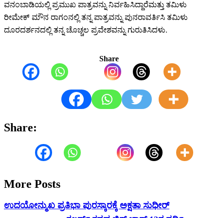
ವನಂಬಾಡಿಯಲ್ಲಿ ಪ್ರಮುಖ ಪಾತ್ರವನ್ನು ನಿರ್ವಹಿಸಿದ್ದಾರೆಮತ್ತು ತಮಿಳು
ರೀಮೇಕ್ ಮೌನ ರಾಗಂನಲ್ಲಿ ತನ್ನ ಪಾತ್ರವನ್ನು ಪುನರಾವರ್ತಿಸಿ ತಮಿಳು
ದೂರದರ್ಶನದಲ್ಲಿ ತನ್ನ ಚೊಚ್ಚಲ ಪ್ರವೇಶವನ್ನು ಗುರುತಿಸಿದಳು.
Share
Share:
More Posts
ಉದಯೋನ್ಮುಖ ಪ್ರತಿಭಾ ಪುರಸ್ಕಾರಕ್ಕೆ ಅಕ್ಷತಾ ಸುಧೀರ್