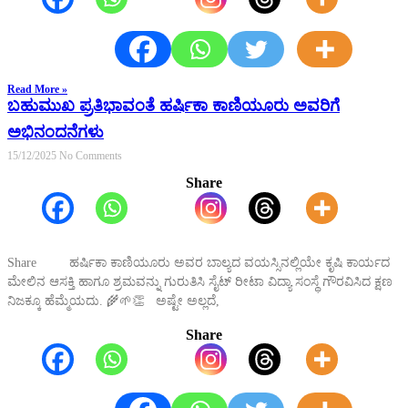
Read More »
ಬಹುಮುಖ ಪ್ರತಿಭಾವಂತೆ ಹರ್ಷಿಕಾ ಕಾಣಿಯೂರು ಅವರಿಗೆ
ಅಭಿನಂದನೆಗಳು
15/12/2025
No Comments
Share
Share ಹರ್ಷಿಕಾ ಕಾಣಿಯೂರು ಅವರ ಬಾಲ್ಯದ ವಯಸ್ಸಿನಲ್ಲಿಯೇ ಕೃಷಿ ಕಾರ್ಯದ
ಮೇಲಿನ ಆಸಕ್ತಿ ಹಾಗೂ ಶ್ರಮವನ್ನು ಗುರುತಿಸಿ ಸೈಟ್ ರೀಟಾ ವಿದ್ಯಾ ಸಂಸ್ಥೆ ಗೌರವಿಸಿದ ಕ್ಷಣ
ನಿಜಕ್ಕೂ ಹೆಮ್ಮೆಯದು. 🌾🌱👏 ಅಷ್ಟೇ ಅಲ್ಲದೆ,
Share