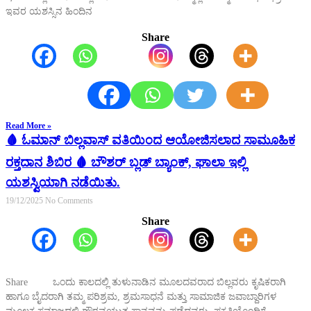
ಇವರ ಯಶಸ್ಸಿನ ಹಿಂದಿನ
Share
Read More »
🩸 ಓಮಾನ್ ಬಿಲ್ಲವಾಸ್ ವತಿಯಿಂದ ಆಯೋಜಿಸಲಾದ ಸಾಮೂಹಿಕ
ರಕ್ತದಾನ ಶಿಬಿರ 🩸 ಬೌಶರ್ ಬ್ಲಡ್ ಬ್ಯಾಂಕ್, ಘಾಲಾ ಇಲ್ಲಿ
ಯಶಸ್ವಿಯಾಗಿ ನಡೆಯಿತು.
19/12/2025
No Comments
Share
Share ಒಂದು ಕಾಲದಲ್ಲಿ ತುಳುನಾಡಿನ ಮೂಲದವರಾದ ಬಿಲ್ಲವರು ಕೃಷಿಕರಾಗಿ
ಹಾಗೂ ಬೈದರಾಗಿ ತಮ್ಮ ಪರಿಶ್ರಮ, ಶ್ರಮಸಾಧನೆ ಮತ್ತು ಸಾಮಾಜಿಕ ಜವಾಬ್ದಾರಿಗಳ