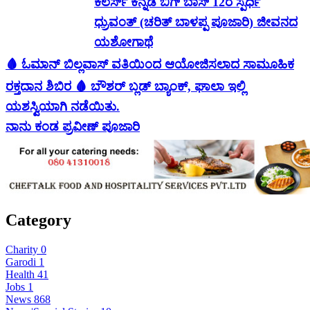
ಕಲರ್ಸ್ ಕನ್ನಡ ಬಿಗ್ ಬಾಸ್ 12ರ ಸ್ಪರ್ಧಿ
ಧ್ರುವಂತ್ (ಚರಿತ್ ಬಾಳಪ್ಪ ಪೂಜಾರಿ) ಜೀವನದ
ಯಶೋಗಾಥೆ
🩸 ಓಮಾನ್ ಬಿಲ್ಲವಾಸ್ ವತಿಯಿಂದ ಆಯೋಜಿಸಲಾದ ಸಾಮೂಹಿಕ
ರಕ್ತದಾನ ಶಿಬಿರ 🩸 ಬೌಶರ್ ಬ್ಲಡ್ ಬ್ಯಾಂಕ್, ಘಾಲಾ ಇಲ್ಲಿ
ಯಶಸ್ವಿಯಾಗಿ ನಡೆಯಿತು.
ನಾನು ಕಂಡ ಪ್ರವೀಣ್ ಪೂಜಾರಿ
Category
Charity
0
Garodi
1
Health
41
Jobs
1
News
868