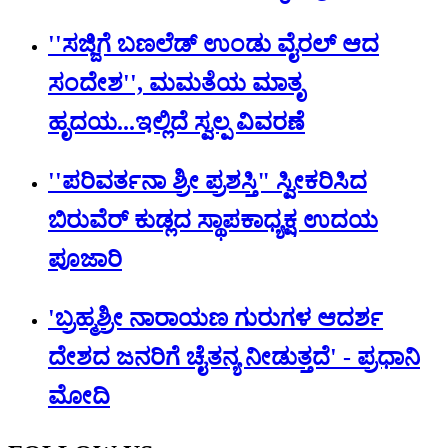
''ಸಜ್ಜಿಗೆ ಬಣಲೆಡ್ ಉಂಡು ವೈರಲ್ ಆದ
ಸಂದೇಶ'', ಮಮತೆಯ ಮಾತೃ
ಹೃದಯ...ಇಲ್ಲಿದೆ ಸ್ವಲ್ಪ ವಿವರಣೆ
''ಪರಿವರ್ತನಾ ಶ್ರೀ ಪ್ರಶಸ್ತಿ" ಸ್ವೀಕರಿಸಿದ
ಬಿರುವೆರ್ ಕುಡ್ಲದ ಸ್ಥಾಪಕಾಧ್ಯಕ್ಷ ಉದಯ
ಪೂಜಾರಿ
'ಬ್ರಹ್ಮಶ್ರೀ ನಾರಾಯಣ ಗುರುಗಳ ಆದರ್ಶ
ದೇಶದ ಜನರಿಗೆ ಚೈತನ್ಯ ನೀಡುತ್ತದೆ' - ಪ್ರಧಾನಿ
ಮೋದಿ