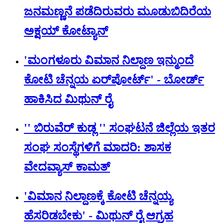
ಜನಮಣ್ಣನೆ ಪಡೆದಿರುವರು ಮೂಡುಬಿದಿರೆಯ
ಅಕ್ಷಯ್ ಕೋಟ್ಯಾನ್
'ಮಂಗಳೂರು ವಿಮಾನ ನಿಲ್ದಾಣ ಇನ್ಮುಂದೆ
ಕೋಟಿ ಚೆನ್ನಯ ಏರ್‌‌ಪೋರ್ಟ್' - ಬೋರ್ಡ್
ಹಾಕಿಸಿದ ಮಿಥುನ್‌ ರೈ
'' ಬಿರುವೆರ್ ಕುಡ್ಲ '' ಸಂಘಟನೆ ಜಿಲ್ಲೆಯ ಇತರ
ಸಂಘ ಸಂಸ್ಥೆಗಳಿಗೆ ಮಾದರಿ: ಶಾಸಕ
ವೇದವ್ಯಾಸ್ ಕಾಮತ್
'ವಿಮಾನ ನಿಲ್ದಾಣಕ್ಕೆ ಕೋಟಿ ಚೆನ್ನಯ್ಯ
ಹೆಸರಿಡಬೇಕು' - ಮಿಥುನ್ ರೈ ಆಗ್ರಹ