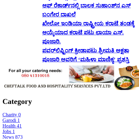
ಆಫ್ ರೆಕಾರ್ಡ್‌ನಲ್ಲಿ ಬಾಲಕ ಸುಹಾಂಶ್‌ನ ಎಸ್
ಬಂಗೇರ ದಾಖಲೆ
ಖೇಲೋ ಇಂಡಿಯಾ ರಾಷ್ಟ್ರೀಯ ಕರಾಟೆ ತಂಡಕ್ಕೆ
ಆಯ್ಕೆಯಾದ ಕರಾಟೆ ಪಟು ಛಾಯಾ ಎಸ್.
ಪೂಜಾರಿ.
ಪವರ್‌ಲಿಫ್ಟಿಂಗ್ ಕ್ರೀಡಾಪಟು ಶ್ರೀಮತಿ ಅಕ್ಷತಾ
ಪೂಜಾರಿ ಅವರಿಗೆ ‘ಮಹಿಳಾ ಮಾಣಿಕ್ಯ’ ಪ್ರಶಸ್ತಿ
Category
Charity
0
Garodi
1
Health
41
Jobs
1
News
873