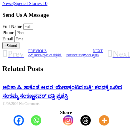
News|Special Stories
10
Send Us A Message
Full Name
Phone
Email
Send
Prev
Next
PREVIOUS
NEXT
ವಿಟ್ಲ ಕಸಬಾ ಗ್ರಾಮದ ನೆತ್ರೆಕೆರೆ ನಿವಾಸಿ ನಿವೃತ್ತ ಶಿಕ್ಷಕ ಗುಡ್ಡಪ್ಪ ಪೂಜಾರಿ ನಿಧನ
ಬಿರುವೆರ್ ಕುಡ್ಲದಿಂದ ಸ್ವಾತಂತ್ರ್ಯ ದಿನಾಚರಣೆ ಮೂರು ಕುಟುಂಬಗಳಿಗೆ 1 ಲಕ್ಷ ರೂ.ನೆರವು
Related Posts
ಅನಿತಾ ಪಿ. ತಾಕೊಡೆ ಅವರ ‘ಮೇಣಕ್ಕಂಟಿದ ಬತ್ತಿ’ ಕವನಕ್ಕೆ ಒಲಿದ
ಸಂಕಮ್ಮ ಸಂಕಣ್ಣನವರ್ ದತ್ತಿ ಪ್ರಶಸ್ತಿ
11/03/2026
No Comments
Share