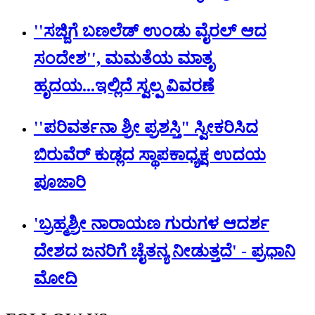
''ಸಜ್ಜಿಗೆ ಬಣಲೆಡ್ ಉಂಡು ವೈರಲ್ ಆದ
ಸಂದೇಶ'', ಮಮತೆಯ ಮಾತೃ
ಹೃದಯ...ಇಲ್ಲಿದೆ ಸ್ವಲ್ಪ ವಿವರಣೆ
''ಪರಿವರ್ತನಾ ಶ್ರೀ ಪ್ರಶಸ್ತಿ" ಸ್ವೀಕರಿಸಿದ
ಬಿರುವೆರ್ ಕುಡ್ಲದ ಸ್ಥಾಪಕಾಧ್ಯಕ್ಷ ಉದಯ
ಪೂಜಾರಿ
'ಬ್ರಹ್ಮಶ್ರೀ ನಾರಾಯಣ ಗುರುಗಳ ಆದರ್ಶ
ದೇಶದ ಜನರಿಗೆ ಚೈತನ್ಯ ನೀಡುತ್ತದೆ' - ಪ್ರಧಾನಿ
ಮೋದಿ