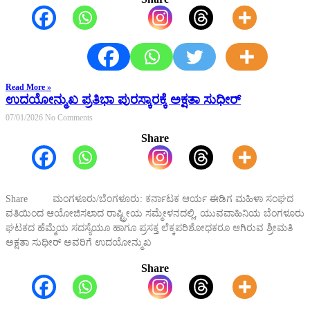
Read More »
ಉದಯೋನ್ಮುಖ ಪ್ರತಿಭಾ ಪುರಸ್ಕಾರಕ್ಕೆ ಅಕ್ಷತಾ ಸುಧೀರ್
07/01/2026
No Comments
Share
Share ಮಂಗಳೂರು/ಬೆಂಗಳೂರು: ಕರ್ನಾಟಕ ಆರ್ಯ ಈಡಿಗ ಮಹಿಳಾ ಸಂಘದ
ವತಿಯಿಂದ ಆಯೋಜಿಸಲಾದ ರಾಷ್ಟ್ರೀಯ ಸಮ್ಮೇಳನದಲ್ಲಿ, ಯುವವಾಹಿನಿಯ ಬೆಂಗಳೂರು
ಘಟಕದ ಹೆಮ್ಮೆಯ ಸದಸ್ಯೆಯೂ ಹಾಗೂ ಪ್ರಸಕ್ತ ಲೆಕ್ಕಪರಿಶೋಧಕರೂ ಆಗಿರುವ ಶ್ರೀಮತಿ
ಅಕ್ಷತಾ ಸುಧೀರ್ ಅವರಿಗೆ ಉದಯೋನ್ಮುಖ
Share