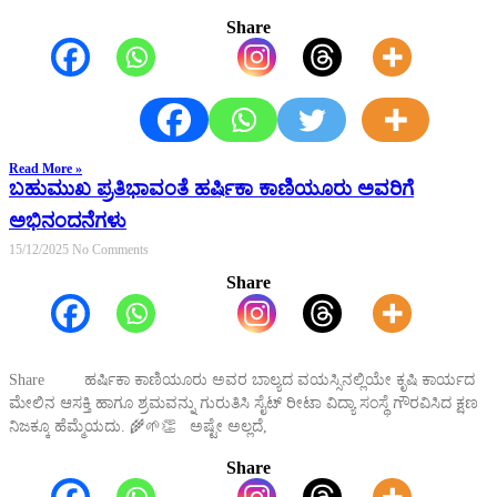
Share
Read More »
ಬಹುಮುಖ ಪ್ರತಿಭಾವಂತೆ ಹರ್ಷಿಕಾ ಕಾಣಿಯೂರು ಅವರಿಗೆ
ಅಭಿನಂದನೆಗಳು
15/12/2025
No Comments
Share
Share ಹರ್ಷಿಕಾ ಕಾಣಿಯೂರು ಅವರ ಬಾಲ್ಯದ ವಯಸ್ಸಿನಲ್ಲಿಯೇ ಕೃಷಿ ಕಾರ್ಯದ
ಮೇಲಿನ ಆಸಕ್ತಿ ಹಾಗೂ ಶ್ರಮವನ್ನು ಗುರುತಿಸಿ ಸೈಟ್ ರೀಟಾ ವಿದ್ಯಾ ಸಂಸ್ಥೆ ಗೌರವಿಸಿದ ಕ್ಷಣ
ನಿಜಕ್ಕೂ ಹೆಮ್ಮೆಯದು. 🌾🌱👏 ಅಷ್ಟೇ ಅಲ್ಲದೆ,
Share