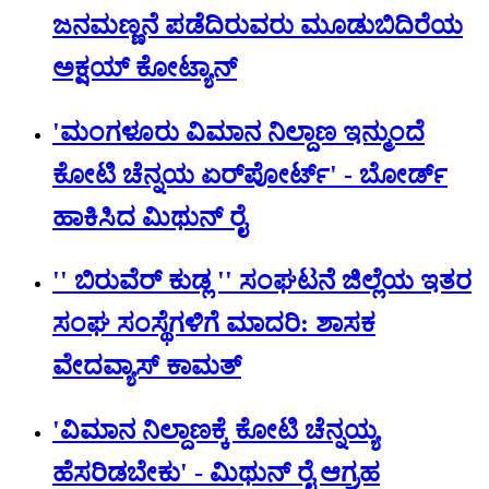
ಜನಮಣ್ಣನೆ ಪಡೆದಿರುವರು ಮೂಡುಬಿದಿರೆಯ
ಅಕ್ಷಯ್ ಕೋಟ್ಯಾನ್
'ಮಂಗಳೂರು ವಿಮಾನ ನಿಲ್ದಾಣ ಇನ್ಮುಂದೆ
ಕೋಟಿ ಚೆನ್ನಯ ಏರ್‌‌ಪೋರ್ಟ್' - ಬೋರ್ಡ್
ಹಾಕಿಸಿದ ಮಿಥುನ್‌ ರೈ
'' ಬಿರುವೆರ್ ಕುಡ್ಲ '' ಸಂಘಟನೆ ಜಿಲ್ಲೆಯ ಇತರ
ಸಂಘ ಸಂಸ್ಥೆಗಳಿಗೆ ಮಾದರಿ: ಶಾಸಕ
ವೇದವ್ಯಾಸ್ ಕಾಮತ್
'ವಿಮಾನ ನಿಲ್ದಾಣಕ್ಕೆ ಕೋಟಿ ಚೆನ್ನಯ್ಯ
ಹೆಸರಿಡಬೇಕು' - ಮಿಥುನ್ ರೈ ಆಗ್ರಹ