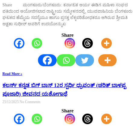
Share ಮಂಗಳೂರು/ಬೆಂಗಳೂರು: ಕರ್ನಾಟಕ ಆರ್ಯ ಈಡಿಗ ಮಹಿಳಾ ಸಂಘದ
ವತಿಯಿಂದ ಆಯೋಜಿಸಲಾದ ರಾಷ್ಟ್ರೀಯ ಸಮ್ಮೇಳನದಲ್ಲಿ, ಯುವವಾಹಿನಿಯ ಬೆಂಗಳೂರು
ಘಟಕದ ಹೆಮ್ಮೆಯ ಸದಸ್ಯೆಯೂ ಹಾಗೂ ಪ್ರಸಕ್ತ ಲೆಕ್ಕಪರಿಶೋಧಕರೂ ಆಗಿರುವ ಶ್ರೀಮತಿ
ಅಕ್ಷತಾ ಸುಧೀರ್ ಅವರಿಗೆ ಉದಯೋನ್ಮುಖ
Share
Read More »
ಕಲರ್ಸ್ ಕನ್ನಡ ಬಿಗ್ ಬಾಸ್ 12ರ ಸ್ಪರ್ಧಿ ಧ್ರುವಂತ್ (ಚರಿತ್ ಬಾಳಪ್ಪ
ಪೂಜಾರಿ) ಜೀವನದ ಯಶೋಗಾಥೆ
25/12/2025
No Comments
Share