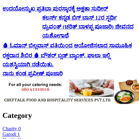
ಉದಯೋನ್ಮುಖ ಪ್ರತಿಭಾ ಪುರಸ್ಕಾರಕ್ಕೆ ಅಕ್ಷತಾ ಸುಧೀರ್
ಕಲರ್ಸ್ ಕನ್ನಡ ಬಿಗ್ ಬಾಸ್ 12ರ ಸ್ಪರ್ಧಿ
ಧ್ರುವಂತ್ (ಚರಿತ್ ಬಾಳಪ್ಪ ಪೂಜಾರಿ) ಜೀವನದ
ಯಶೋಗಾಥೆ
🩸 ಓಮಾನ್ ಬಿಲ್ಲವಾಸ್ ವತಿಯಿಂದ ಆಯೋಜಿಸಲಾದ ಸಾಮೂಹಿಕ
ರಕ್ತದಾನ ಶಿಬಿರ 🩸 ಬೌಶರ್ ಬ್ಲಡ್ ಬ್ಯಾಂಕ್, ಘಾಲಾ ಇಲ್ಲಿ
ಯಶಸ್ವಿಯಾಗಿ ನಡೆಯಿತು.
ನಾನು ಕಂಡ ಪ್ರವೀಣ್ ಪೂಜಾರಿ
Category
Charity
0
Garodi
1