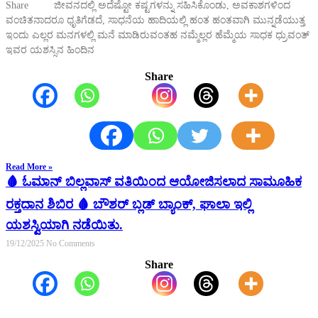
Share ಜೀವನದಲ್ಲಿ ಅದೆಷ್ಟೋ ಕಷ್ಟಗಳನ್ನು ಸಹಿಸಿಕೊಂಡು, ಅವಕಾಶಗಳಿಂದ
ವಂಚಿತನಾದರೂ ಧೃತಿಗೆಡದೆ, ಸಾಧನೆಯ ಹಾದಿಯಲ್ಲಿ ಹಂತ ಹಂತವಾಗಿ ಮುನ್ನಡೆಯುತ್ತ
ಇಂದು ಎಲ್ಲರ ಮನಗಳಲ್ಲಿ ಮನೆ ಮಾಡಿರುವಂತಹ ನಮ್ಮೆಲ್ಲರ ಹೆಮ್ಮೆಯ ಸಾಧಕ ಧ್ರುವಂತ್
ಇವರ ಯಶಸ್ಸಿನ ಹಿಂದಿನ
Share
Read More »
🩸 ಓಮಾನ್ ಬಿಲ್ಲವಾಸ್ ವತಿಯಿಂದ ಆಯೋಜಿಸಲಾದ ಸಾಮೂಹಿಕ
ರಕ್ತದಾನ ಶಿಬಿರ 🩸 ಬೌಶರ್ ಬ್ಲಡ್ ಬ್ಯಾಂಕ್, ಘಾಲಾ ಇಲ್ಲಿ
ಯಶಸ್ವಿಯಾಗಿ ನಡೆಯಿತು.
19/12/2025
No Comments
Share