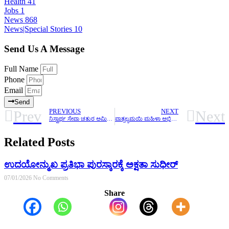
Health
41
Jobs
1
News
868
News|Special Stories
10
Send Us A Message
Full Name
Phone
Email
Send
Prev
Next
PREVIOUS
NEXT
ನಿಸ್ವಾರ್ಥ ಸೇವಾ ಚತುರ ಅಮಿತ್ ರಾಜ್
ವಾತ್ಸಲ್ಯಮಯಿ ಮಹಿಳಾ ಅಭಿವೃದ್ಧಿ ಮತ್ತು ಸಂಶೋದನಾ ಸಂಸ್ಥೆ (ರಿ).ಬಾಳ್ತಿಲ. ಮತ್ತು ಸೇವಾಶ್ರಮ ದೇರಳಕಟ್ಟೆ. ಇದರ ಸಹಯೋಗದೊಂದಿಗೆ ಆರೋಗ್ಯ ಮಾಹಿತಿ ಶಿಬಿರ
Related Posts
ಉದಯೋನ್ಮುಖ ಪ್ರತಿಭಾ ಪುರಸ್ಕಾರಕ್ಕೆ ಅಕ್ಷತಾ ಸುಧೀರ್
07/01/2026
No Comments
Share