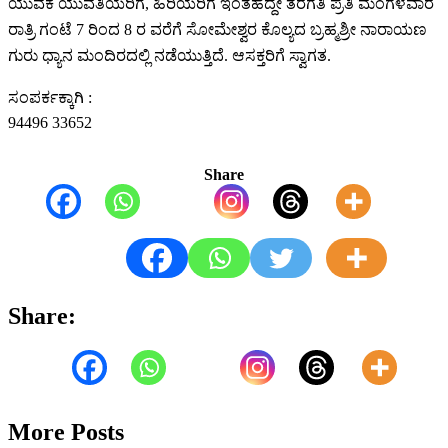
ಯುವಕ ಯುವತಿಯರಿಗೆ, ಹಿರಿಯರಿಗೆ ಇಂತಹದ್ದೇ ತರಗತಿ ಪ್ರತಿ ಮಂಗಳವಾರ
ರಾತ್ರಿ ಗಂಟೆ 7 ರಿಂದ 8 ರ ವರೆಗೆ ಸೋಮೇಶ್ವರ ಕೊಲ್ಯದ ಬ್ರಹ್ಮಶ್ರೀ ನಾರಾಯಣ
ಗುರು ಧ್ಯಾನ ಮಂದಿರದಲ್ಲಿ ನಡೆಯುತ್ತಿದೆ. ಆಸಕ್ತರಿಗೆ ಸ್ವಾಗತ.
ಸಂಪರ್ಕಕ್ಕಾಗಿ :
94496 33652
Share
Share:
More Posts