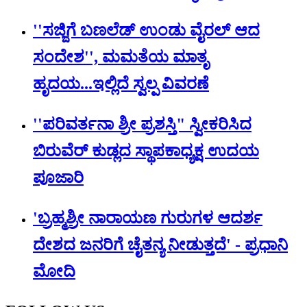
''ಸಜ್ಜಿಗೆ ಬಣಲೆಡ್ ಉಂಡು ವೈರಲ್ ಆದ
ಸಂದೇಶ'', ಮಮತೆಯ ಮಾತೃ
ಹೃದಯ...ಇಲ್ಲಿದೆ ಸ್ವಲ್ಪ ವಿವರಣೆ
''ಪರಿವರ್ತನಾ ಶ್ರೀ ಪ್ರಶಸ್ತಿ" ಸ್ವೀಕರಿಸಿದ
ಬಿರುವೆರ್ ಕುಡ್ಲದ ಸ್ಥಾಪಕಾಧ್ಯಕ್ಷ ಉದಯ
ಪೂಜಾರಿ
'ಬ್ರಹ್ಮಶ್ರೀ ನಾರಾಯಣ ಗುರುಗಳ ಆದರ್ಶ
ದೇಶದ ಜನರಿಗೆ ಚೈತನ್ಯ ನೀಡುತ್ತದೆ' - ಪ್ರಧಾನಿ
ಮೋದಿ