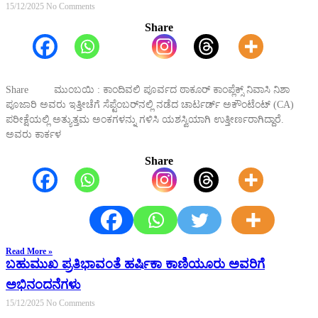
15/12/2025
No Comments
Share
Share ಮುಂಬಯಿ : ಕಾಂದಿವಲಿ ಪೂರ್ವದ ಠಾಕೂರ್ ಕಾಂಪ್ಲೆಕ್ಸ್ ನಿವಾಸಿ ನಿಶಾ
ಪೂಜಾರಿ ಅವರು ಇತ್ತೀಚೆಗೆ ಸೆಪ್ಟೆಂಬರ್‌ನಲ್ಲಿ ನಡೆದ ಚಾರ್ಟರ್ಡ್ ಅಕೌಂಟೆಂಟ್ (CA)
ಪರೀಕ್ಷೆಯಲ್ಲಿ ಅತ್ಯುತ್ತಮ ಅಂಕಗಳನ್ನು ಗಳಿಸಿ ಯಶಸ್ವಿಯಾಗಿ ಉತ್ತೀರ್ಣರಾಗಿದ್ದಾರೆ.
ಅವರು ಕಾರ್ಕಳ
Share
Read More »
ಬಹುಮುಖ ಪ್ರತಿಭಾವಂತೆ ಹರ್ಷಿಕಾ ಕಾಣಿಯೂರು ಅವರಿಗೆ
ಅಭಿನಂದನೆಗಳು
15/12/2025
No Comments