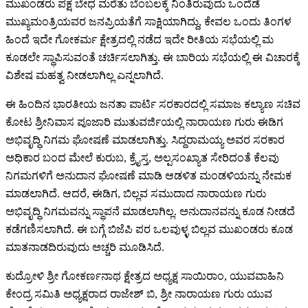
ಮುಖಂಡರು ಪಕ್ಷ ಬೇಧ ಮರೆತು ಬೆಂಬಲಕ್ಕೆ ನಿಂತಿರುವುದು ಒಂದೆಡೆ
ಮುಖ್ಯಮಂತ್ರಿಯವರ ಜನಪ್ರಿಯತೆಗೆ ಸಾಕ್ಷಿಯಾಗಿದ್ದು, ಕೇವಲ ಒಂದು ತಿಂಗಳ
ಹಿಂದೆ ಇದೇ ಗೋಕರ್ಮ ಕ್ಷೇತ್ರದಲ್ಲಿ ನಡೆದ ಇದೇ ರೀತಿಯ ಸಭೆಯಲ್ಲಿ ಮ
ಕೂಡಲೇ ಸ್ಥಾಪಿಸುವಂತೆ ಚರ್ಚಿಸಲಾಗಿತ್ತು. ಈ ಬಾರಿಯ ಸಭೆಯಲ್ಲಿ ಈ ವಿಚಾರಕ್ಕೆ
ವಿಶೇಷ ಮಹತ್ವ ನೀಡಲಾಗಿಲ್ಲ ಎನ್ನಲಾಗಿದೆ.
ಈ ಹಿಂದಿನ ಭಾರತೀಯ ಜನತಾ ಪಾರ್ಟಿ ಸರಕಾರದಲ್ಲಿ ಸಮಾಜ ಕಲ್ಯಾಣ ಸಚಿವ
ಕೋಟ ಶ್ರೀನಿವಾಸ ಪೂಜಾರಿ ಮುತುವರ್ಜಿಯಲ್ಲಿ ನಾರಾಯಣ ಗುರು ಈಡಿಗ
ಅಭಿವೃದ್ಧಿ ನಿಗಮ ಘೋಷಣೆ ಮಾಡಲಾಗಿತ್ತು. ಸಿದ್ದರಾಮಯ್ಯ ಅವರ ಸರಕಾರ
ಅಧಿಕಾರ ಬಂದ ಮೇಲೆ ಕುರುಬ, ಕ್ರೈಸ್ತ, ಅಲ್ಪಸಂಖ್ಯಾತ ಸೇರಿದಂತೆ ಕೆಲವು
ನಿಗಮಗಳಿಗೆ ಅನುದಾನ ಘೋಷಣೆ ಮಾಡಿ ಆಡಳಿತ ಮಂಡಳಿಯನ್ನು ನೇಮಕ
ಮಾಡಲಾಗಿದೆ. ಆದರೆ, ಈಡಿಗ, ಬಿಲ್ಲವ ಸಮುದಾದ ನಾರಾಯಣ ಗುರು
ಅಭಿವೃದ್ಧಿ ನಿಗಮವನ್ನು ಸ್ಥಾಪನೆ ಮಾಡಲಾಗಿಲ್ಲ. ಅನುದಾನವನ್ನು ಕೂಡ ನೀಡದೆ
ಕಡೆಗಣಿಸಲಾಗಿದೆ. ಈ ಬಗ್ಗೆ ಬಿಜೆಪಿ ಪರ ಒಲವುಳ್ಳ ಬಿಲ್ಲವ ಮುಖಂಡರು ಕೂಡ
ಮಾತನಾಡದಿರುವುದು ಅಚ್ಚರಿ ಮೂಡಿಸಿದೆ.
ಕುದ್ರೋಳಿ ಶ್ರೀ ಗೋಕರ್ಣನಾಥ ಕ್ಷೇತ್ರದ ಅಧ್ಯಕ್ಷ ಸಾಯಿರಾಂ, ಯುವವಾಹಿನಿ
ಕೇಂದ್ರ ಸಮಿತಿ ಅಧ್ಯಕ್ಷರಾದ ರಾಜೇಶ್ ಬಿ, ಶ್ರೀ ನಾರಾಯಣ ಗುರು ಯುವ