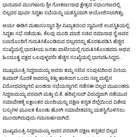
ಭಾನುವಾರ ಮಂಗಳೂರು ಶ್ರೀ ಗೋಕರ್ಣನಾಥ ಕ್ಷೇತ್ರದ ಸಭಾಂಗಣದಲ್ಲಿ
ಬಿಲ್ಲವರ ಪೂರ್ವ ಸಿದ್ದತಾ ಸಭೆಯನ್ನು ಯಶಸ್ವಿಯಾಗಿ ಆಯೋಜಿಸಲಾಗಿತ್ತು.
ಆರ್ಯ ಈಡಿಗ ಮಹಾಸಂಸ್ಥಾನ ಶ್ರೀ ವಿಖ್ಯಾತನಂದ ಸ್ವಾಮೀಜಿ ಉಪಸ್ಥಿತಿಯಲ್ಲಿ
ಸಿದ್ಧತಾ ಸಭೆ ನಡೆಯಿತು. ಕೆಲವು ಮಂದಿ ಮಾಜಿ ಸಚಿವ ರಮಾನಾಥ ರೈ ಅವರ
ಬಣದೊಂದಿಗೆ ಗುರುತಿಸಿಕೊಂಡಿರುವ ಬಿಲ್ಲವರನ್ನು ಹೊರತುಪಡಿಸಿ ಹೆಚ್ಚಿನ
ಸಂಖ್ಯೆಯಲ್ಲಿ ಭಾರತೀಯ ಜನತಾ ಪಾರ್ಟಿಯಲ್ಲಿ ಗುರುತಿಸಿಕೊಂಡವರು ಅಥವ
ಹಿಂದೂತ್ವ ಪಕ್ಷದ ಒಲವುಳ್ಳವರೇ ಹೆಚ್ಚಿನ ಸಂಖ್ಯೆಯಲ್ಲಿ ಭಾಗವಹಿಸಿದ್ದರು.
ಮುಖ್ಯಮಂತ್ರಿ ಸಿದ್ದರಾಮಯ್ಯ ಅವರು ತಮ್ಮ ಸಟಿವ ಸಂಪುಟದಿಂದ ವಿನಯ
ಕುಮಾರ್ ಸೊರಕೆ ಅವರನ್ನು ಕಿತ್ತು ಹಾಕಿದಾಗ ಒಂದು ಸಣ್ಣ ಮಟ್ಟಿನ
ವಿರೋಧವನ್ನಾಗಲಿ ಖಂಡನಾ ಸಭೆಯನ್ನಾಗಲಿ ನಡೆಸಈ ಬಿಲ್ಲವ ಮುಖಂಡರು
ಸಿದ್ದರಾಮಯ್ಯ ಪರವಾಗಿ ಮತ್ತು ಬಿ.ಕೆ. ಹರಿಪ್ರಸಾದ್ ವಿರುದ್ಧವಾಗಿ ನಡೆಯುವ
ಸಮಾವೇಶಕ್ಕೆ ಲಕ್ಷಾಂತರ ಮಂದಿಯನ್ನು ದಕ್ಷಿಣ ಕನ್ನಡ ಜಿಲ್ಲೆಯಿಂದ ವಿಶೇಷ
ಬಸ್ಸುಗಳ ಮೂಲಕ ಕೊಂಡು ಹೋಗಿ ಸಮಾವೇಶವನ್ನು ಯಶಸ್ವಿಗೊಳಿಸಲು
ಮುಂದಾಗಿರುವುದು ಗಮನಾರ್ಹವಾಗಿದೆ.
ಮುಖ್ಯಮಂತ್ರಿ ಸಿದ್ದರಾಮಯ್ಯ ಅವರ ಪರವಾಗಿ ದಕ್ಷಿಣ ಕನ್ನಡದ ಬಿಲ್ಲವ