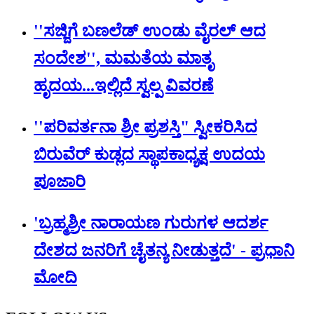
''ಸಜ್ಜಿಗೆ ಬಣಲೆಡ್ ಉಂಡು ವೈರಲ್ ಆದ
ಸಂದೇಶ'', ಮಮತೆಯ ಮಾತೃ
ಹೃದಯ...ಇಲ್ಲಿದೆ ಸ್ವಲ್ಪ ವಿವರಣೆ
''ಪರಿವರ್ತನಾ ಶ್ರೀ ಪ್ರಶಸ್ತಿ" ಸ್ವೀಕರಿಸಿದ
ಬಿರುವೆರ್ ಕುಡ್ಲದ ಸ್ಥಾಪಕಾಧ್ಯಕ್ಷ ಉದಯ
ಪೂಜಾರಿ
'ಬ್ರಹ್ಮಶ್ರೀ ನಾರಾಯಣ ಗುರುಗಳ ಆದರ್ಶ
ದೇಶದ ಜನರಿಗೆ ಚೈತನ್ಯ ನೀಡುತ್ತದೆ' - ಪ್ರಧಾನಿ
ಮೋದಿ