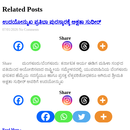
Related Posts
ಉದಯೋನ್ಮುಖ ಪ್ರತಿಭಾ ಪುರಸ್ಕಾರಕ್ಕೆ ಅಕ್ಷತಾ ಸುಧೀರ್
07/01/2026
No Comments
Share
Share ಮಂಗಳೂರು/ಬೆಂಗಳೂರು: ಕರ್ನಾಟಕ ಆರ್ಯ ಈಡಿಗ ಮಹಿಳಾ ಸಂಘದ
ವತಿಯಿಂದ ಆಯೋಜಿಸಲಾದ ರಾಷ್ಟ್ರೀಯ ಸಮ್ಮೇಳನದಲ್ಲಿ, ಯುವವಾಹಿನಿಯ ಬೆಂಗಳೂರು
ಘಟಕದ ಹೆಮ್ಮೆಯ ಸದಸ್ಯೆಯೂ ಹಾಗೂ ಪ್ರಸಕ್ತ ಲೆಕ್ಕಪರಿಶೋಧಕರೂ ಆಗಿರುವ ಶ್ರೀಮತಿ
ಅಕ್ಷತಾ ಸುಧೀರ್ ಅವರಿಗೆ ಉದಯೋನ್ಮುಖ
Share
Read More »