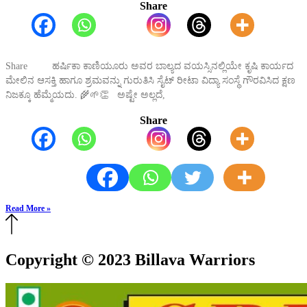
Share
Share ಹರ್ಷಿಕಾ ಕಾಣಿಯೂರು ಅವರ ಬಾಲ್ಯದ ವಯಸ್ಸಿನಲ್ಲಿಯೇ ಕೃಷಿ ಕಾರ್ಯದ
ಮೇಲಿನ ಆಸಕ್ತಿ ಹಾಗೂ ಶ್ರಮವನ್ನು ಗುರುತಿಸಿ ಸೈಟ್ ರೀಟಾ ವಿದ್ಯಾ ಸಂಸ್ಥೆ ಗೌರವಿಸಿದ ಕ್ಷಣ
ನಿಜಕ್ಕೂ ಹೆಮ್ಮೆಯದು. 🌾🌱👏 ಅಷ್ಟೇ ಅಲ್ಲದೆ,
Share
Read More »
Copyright © 2023 Billava Warriors