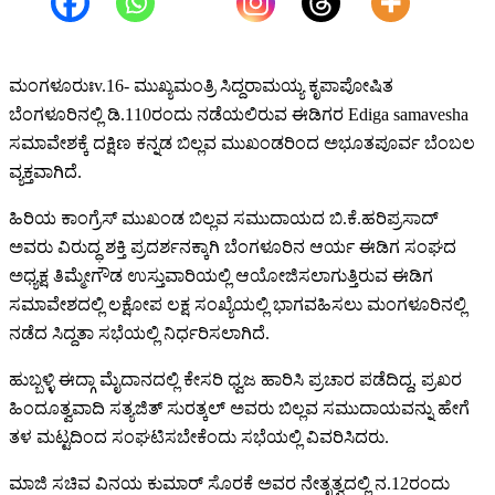
ಮಂಗಳೂರುಃv.16- ಮುಖ್ಯಮಂತ್ರಿ ಸಿದ್ದರಾಮಯ್ಯ ಕೃಪಾಪೋಷಿತ
ಬೆಂಗಳೂರಿನಲ್ಲಿ ಡಿ.110ರಂದು ನಡೆಯಲಿರುವ ಈಡಿಗರ Ediga samavesha
ಸಮಾವೇಶಕ್ಕೆ ದಕ್ಷಿಣ ಕನ್ನಡ ಬಿಲ್ಲವ ಮುಖಂಡರಿಂದ ಅಭೂತಪೂರ್ವ ಬೆಂಬಲ
ವ್ಯಕ್ತವಾಗಿದೆ.
ಹಿರಿಯ ಕಾಂಗ್ರೆಸ್ ಮುಖಂಡ ಬಿಲ್ಲವ ಸಮುದಾಯದ ಬಿ.ಕೆ.ಹರಿಪ್ರಸಾದ್
ಅವರು ವಿರುದ್ಧ ಶಕ್ತಿ ಪ್ರದರ್ಶನಕ್ಕಾಗಿ ಬೆಂಗಳೂರಿನ ಆರ್ಯ ಈಡಿಗ ಸಂಘದ
ಅಧ್ಯಕ್ಷ ತಿಮ್ಮೇಗೌಡ ಉಸ್ತುವಾರಿಯಲ್ಲಿ ಆಯೋಜಿಸಲಾಗುತ್ತಿರುವ ಈಡಿಗ
ಸಮಾವೇಶದಲ್ಲಿ ಲಕ್ಷೋಪ ಲಕ್ಷ ಸಂಖ್ಯೆಯಲ್ಲಿ ಭಾಗವಹಿಸಲು ಮಂಗಳೂರಿನಲ್ಲಿ
ನಡೆದ ಸಿದ್ದತಾ ಸಭೆಯಲ್ಲಿ ನಿರ್ಧರಿಸಲಾಗಿದೆ.
ಹುಬ್ಬಳ್ಳಿ ಈದ್ಗಾ ಮೈದಾನದಲ್ಲಿ ಕೇಸರಿ ಧ್ವಜ ಹಾರಿಸಿ ಪ್ರಚಾರ ಪಡೆದಿದ್ದ, ಪ್ರಖರ
ಹಿಂದೂತ್ವವಾದಿ ಸತ್ಯಜಿತ್ ಸುರತ್ಕಲ್ ಅವರು ಬಿಲ್ಲವ ಸಮುದಾಯವನ್ನು ಹೇಗೆ
ತಳ ಮಟ್ಟದಿಂದ ಸಂಘಟಿಸಬೇಕೆಂದು ಸಭೆಯಲ್ಲಿ ವಿವರಿಸಿದರು.
ಮಾಜಿ ಸಚಿವ ವಿನಯ ಕುಮಾರ್ ಸೊರಕೆ ಅವರ ನೇತೃತ್ವದಲ್ಲಿ ನ.12ರಂದು