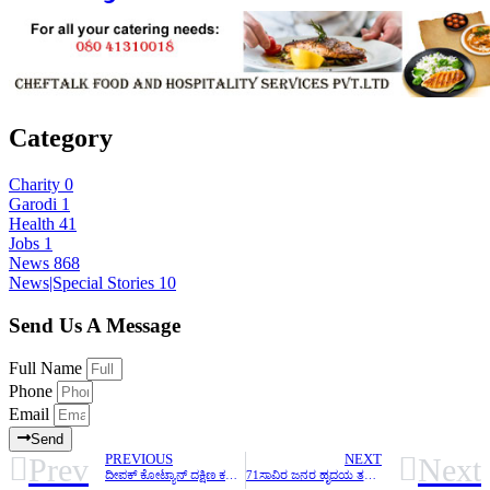
Category
Charity
0
Garodi
1
Health
41
Jobs
1
News
868
News|Special Stories
10
Send Us A Message
Full Name
Phone
Email
Send
Prev
Next
PREVIOUS
NEXT
ದೀಪಕ್ ಕೋಟ್ಯಾನ್ ದಕ್ಷಿಣ ಕನ್ನಡ ಜಿಲ್ಲಾ ಕ್ಯಾಟರಿಂಗ್ ಮಾಲಕರ ಸಂಘದ ನೂತನ ಅಧ್ಯಕ್ಷರಾಗಿ ಆಯ್ಕೆ
71ಸಾವಿರ ಜನರ ಹೃದಯ ತಲುಪಿದ ಬಿಲ್ಲವ ವಾರಿಯರ್ಸ್ ಫೇಸ್ ಬುಕ್ ಪೇಜ್